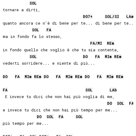
SOL
tornare a dirti, 

DO
7+
SOL
/
SI
LA
m
quanto ancora ce n'è di bene per te... di bene per te...

SOL
FA
ma in fondo fa lo stesso, 

FA
/
MI
RE
m
in fondo quello che voglio è che tu sia contenta, 

SOL
DO
FA
MI
m
RE
m
vederti sorridere... e niente di più...

DO
FA
MI
m
RE
m
DO
FA
MI
m
RE
m
DO
FA
MI
m
RE
m
FA
SOL
LAb
 E invece tu dici che non hai più voglia di me,

DO
SOL
FA
e invece tu dici che non hai più tempo per me...

DO
SOL
FA
SOL
più tempo per me...
