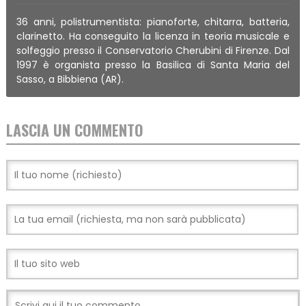
36 anni, polistrumentista: pianoforte, chitarra, batteria,
clarinetto. Ha conseguito la licenza in teoria musicale e
solfeggio presso il Conservatorio Cherubini di Firenze. Dal
1997 è organista presso la Basilica di Santa Maria del
Sasso, a Bibbiena (AR).
LASCIA UN COMMENTO