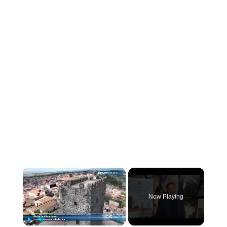
×
Now Playing