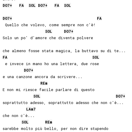
DO
7+
FA
SOL
DO
7+
FA
SOL
DO
7+
FA
 Quello che volevo, come sempre non c'è!

SOL
DO
7+
Solo un po' d'amore che diventa polvere

FA
SOL
 e invece in mano ho una lettera, due rose

DO
7+
e una canzone ancora da scrivere...

RE
m
E non mi riesce facile parlare di questo

SOL
DO
7+
soprattutto adesso, soprattutto adesso che non c'è... 

LA
m7
che non c'è...

SOL
RE
m
sarebbe molto più bello, per non dire stupendo
