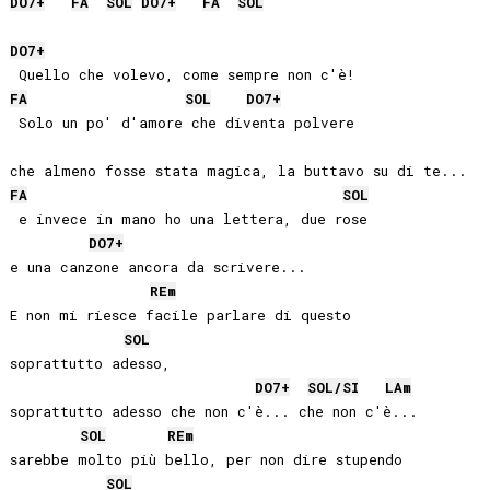
DO
7+
FA
SOL
DO
7+
FA
SOL
DO
7+
FA
SOL
DO
7+
 Solo un po' d'amore che diventa polvere

FA
SOL
 e invece in mano ho una lettera, due rose

DO
7+
e una canzone ancora da scrivere...

RE
m
E non mi riesce facile parlare di questo

SOL
soprattutto adesso, 

DO
7+
SOL
/
SI
LA
m
soprattutto adesso che non c'è... che non c'è...

SOL
RE
m
sarebbe molto più bello, per non dire stupendo

SOL