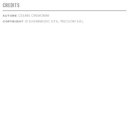
CREDITS
AUTORE:
CESARE CREMONINI
COPYRIGHT:
© SUGARMUSIC S.P.A., TRECUORI S.R.L.