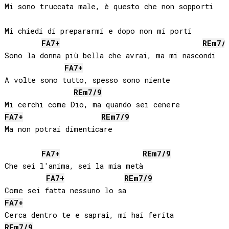
Mi sono truccata male, è questo che non sopporti

Mi chiedi di prepararmi e dopo non mi porti

FA
7+
RE
m7/
Sono la donna più bella che avrai, ma mi nascondi

FA
7+
A volte sono tutto, spesso sono niente

RE
m7/9
FA
7+
RE
m7/9
Ma non potrai dimenticare

FA
7+
RE
m7/9
Che sei l'anima, sei la mia metà

FA
7+
RE
m7/9
FA
7+
RE
m7/9