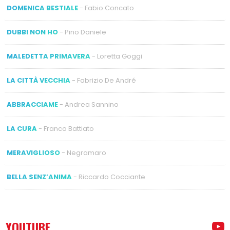
DOMENICA BESTIALE
- Fabio Concato
DUBBI NON HO
- Pino Daniele
MALEDETTA PRIMAVERA
- Loretta Goggi
LA CITTÀ VECCHIA
- Fabrizio De André
ABBRACCIAME
- Andrea Sannino
LA CURA
- Franco Battiato
MERAVIGLIOSO
- Negramaro
BELLA SENZ’ANIMA
- Riccardo Cocciante
YOUTUBE