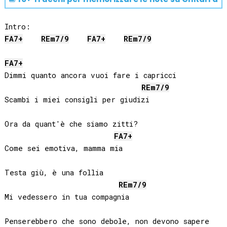
FA
7+
RE
m7/9
FA
7+
RE
m7/9
FA
7+
Dimmi quanto ancora vuoi fare i capricci

RE
m7/9
Scambi i miei consigli per giudizi

Ora da quant'è che siamo zitti?

FA
7+
Come sei emotiva, mamma mia

Testa giù, è una follia

RE
m7/9
Mi vedessero in tua compagnia

Penserebbero che sono debole, non devono sapere
