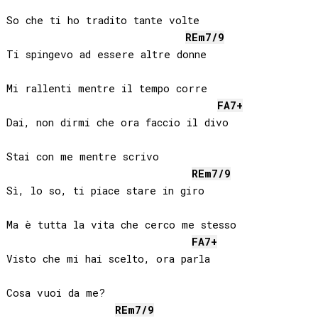
So che ti ho tradito tante volte

RE
m7/9
Ti spingevo ad essere altre donne

Mi rallenti mentre il tempo corre

FA
7+
Dai, non dirmi che ora faccio il divo

Stai con me mentre scrivo

RE
m7/9
Sì, lo so, ti piace stare in giro

Ma è tutta la vita che cerco me stesso

FA
7+
Visto che mi hai scelto, ora parla

Cosa vuoi da me?

RE
m7/9