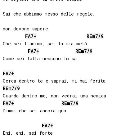
Sai che abbiamo messo delle regole, 

non devono sapere

FA
7+
RE
m7/9
Che sei l'anima, sei la mia metà

FA
7+
RE
m7/9
Come sei fatta nessuno lo sa

FA
7+
RE
m7/9
FA
7+
RE
m7/9
Dimmi che sei ancora qua

FA
7+
Ehi, ehi, sei forte
