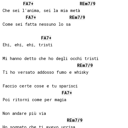
FA
7+
RE
m7/9
Che sei l'anima, sei la mia metà

FA
7+
RE
m7/9
Come sei fatta nessuno lo sa

FA
7+
Ehi, ehi, ehi, tristi

Mi hanno detto che ho degli occhi tristi

RE
m7/9
Ti ho versato addosso fumo e whisky

Faccio certe cose e tu sparisci

FA
7+
Poi ritorni come per magia

Non andare più via

RE
m7/9
Ho sognato che ti avevo uccisa
