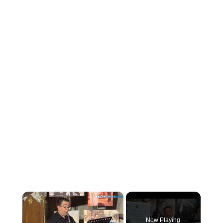
×
Now Playing