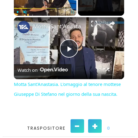
×
Play
Unmute
Fullscreen
Motta Sant'Anastasia. L'omaggio al tenore mottese Giuseppe Di Stefano nel giorno della sua nascita.
Play
Watch on
Video
Motta Sant'Anastasia. L'omaggio al tenore mottese
Giuseppe Di Stefano nel giorno della sua nascita.
-
+
TRASPOSITORE
0