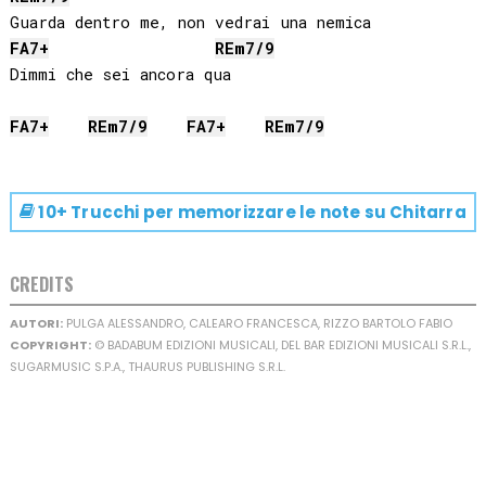
FA
7+
RE
m7/9
Dimmi che sei ancora qua

FA
7+
RE
m7/9
FA
7+
RE
m7/9
10+ Trucchi per memorizzare le note su
Chitarra
CREDITS
AUTORI:
PULGA ALESSANDRO, CALEARO FRANCESCA, RIZZO BARTOLO FABIO
COPYRIGHT:
© BADABUM EDIZIONI MUSICALI, DEL BAR EDIZIONI MUSICALI S.R.L.,
SUGARMUSIC S.P.A., THAURUS PUBLISHING S.R.L.