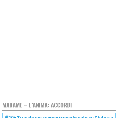
MADAME – L’ANIMA: ACCORDI
10+ Trucchi per memorizzare le note su
Chitarra