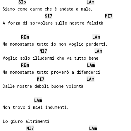
SIb
LA
m
Siamo come carne che è andata a male,

SI
7
MI
7
A forza di sorvolare sulle nostre falsità

RE
m
LA
m
Ma nonostante tutto io non voglio perderti,

MI
7
LA
m
Voglio solo illudermi che va tutto bene

RE
m
LA
m
Ma nonostante tutto proverò a difenderci

MI
7
LA
m
Dalle nostre deboli buone volontà

LA
m
Non trovo i miei indumenti,

Lo giuro altrimenti

MI
7
LA
m