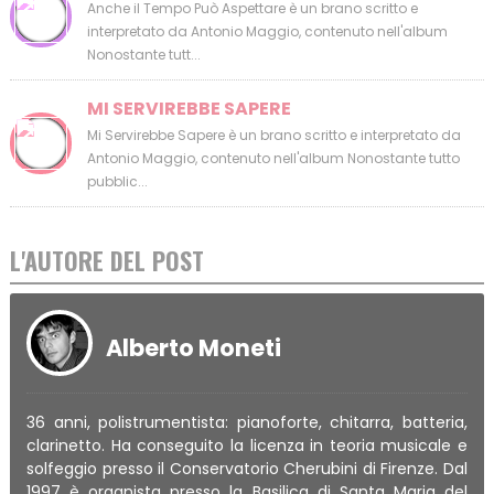
Anche il Tempo Può Aspettare è un brano scritto e
interpretato da Antonio Maggio, contenuto nell'album
Nonostante tutt...
MI SERVIREBBE SAPERE
Mi Servirebbe Sapere è un brano scritto e interpretato da
Antonio Maggio, contenuto nell'album Nonostante tutto
pubblic...
L'AUTORE DEL POST
Alberto Moneti
36 anni, polistrumentista: pianoforte, chitarra, batteria,
clarinetto. Ha conseguito la licenza in teoria musicale e
solfeggio presso il Conservatorio Cherubini di Firenze. Dal
1997 è organista presso la Basilica di Santa Maria del