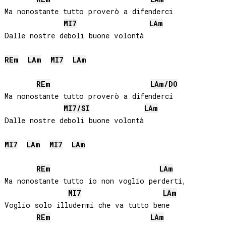
Ma nonostante tutto proverò a difenderci

MI
7
LA
m
Dalle nostre deboli buone volontà

RE
m
LA
m
MI
7
LA
m
RE
m
LA
m/
DO
Ma nonostante tutto proverò a difenderci

MI
7/
SI
LA
m
Dalle nostre deboli buone volontà 

MI
7
LA
m
MI
7
LA
m
RE
m
LA
m
Ma nonostante tutto io non voglio perderti,

MI
7
LA
m
Voglio solo illudermi che va tutto bene

RE
m
LA
m