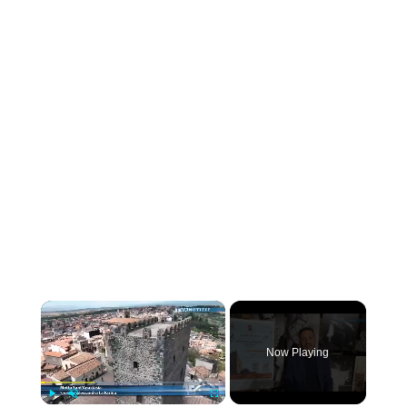
×
Now Playing