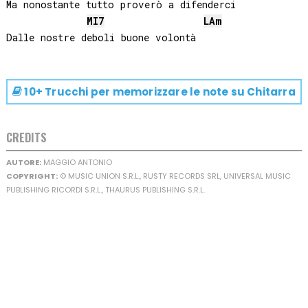
Ma nonostante tutto proverò a difenderci

MI
7
LA
m
10+ Trucchi per memorizzare le note su
Chitarra
CREDITS
AUTORE:
MAGGIO ANTONIO
COPYRIGHT:
© MUSIC UNION S.R.L., RUSTY RECORDS SRL, UNIVERSAL MUSIC
PUBLISHING RICORDI S.R.L., THAURUS PUBLISHING S.R.L.