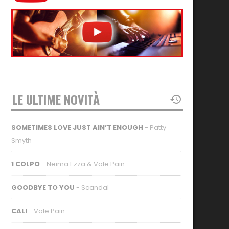
LE ULTIME NOVITÀ
SOMETIMES LOVE JUST AIN’T ENOUGH
- Patty
Smyth
1 COLPO
- Neima Ezza & Vale Pain
GOODBYE TO YOU
- Scandal
CALI
- Vale Pain