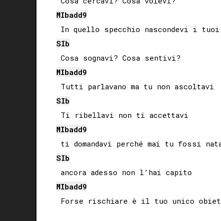
MIb
add9
SIb
MIb
add9
SIb
MIb
add9
SIb
MIb
add9
 Forse rischiare è il tuo unico obiet