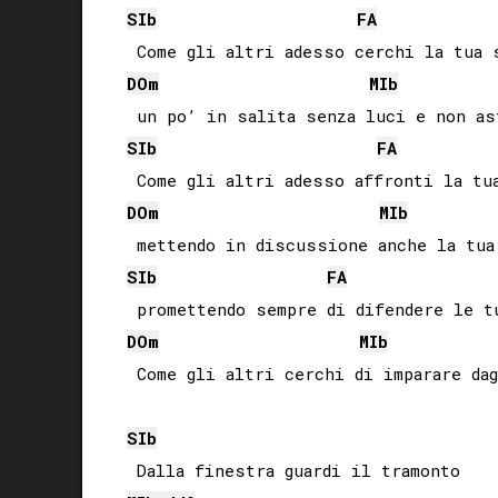
SIb
FA
DO
m
MIb
SIb
FA
DO
m
MIb
SIb
FA
DO
m
MIb
 Come gli altri cerchi di imparare dag
SIb