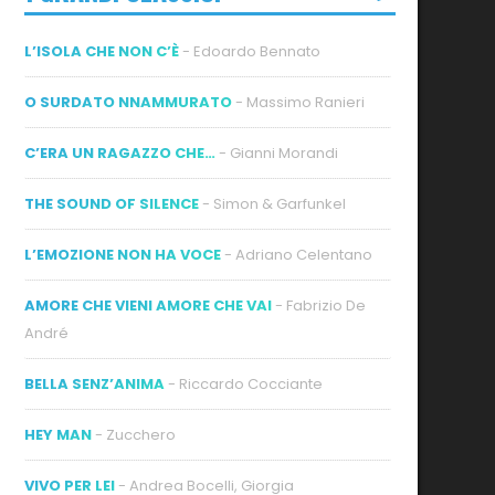
L’ISOLA CHE NON C’È
- Edoardo Bennato
O SURDATO NNAMMURATO
- Massimo Ranieri
C’ERA UN RAGAZZO CHE…
- Gianni Morandi
THE SOUND OF SILENCE
- Simon & Garfunkel
L’EMOZIONE NON HA VOCE
- Adriano Celentano
AMORE CHE VIENI AMORE CHE VAI
- Fabrizio De
André
BELLA SENZ’ANIMA
- Riccardo Cocciante
HEY MAN
- Zucchero
VIVO PER LEI
- Andrea Bocelli, Giorgia