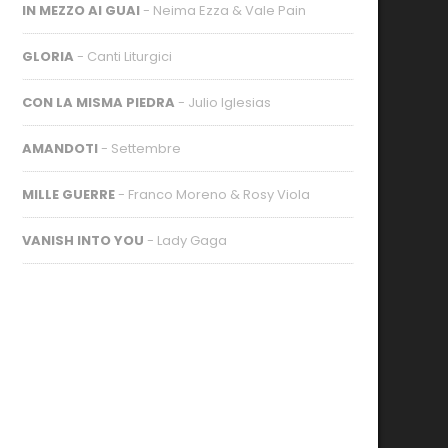
IN MEZZO AI GUAI
- Neima Ezza & Vale Pain
GLORIA
- Canti Liturgici
CON LA MISMA PIEDRA
- Julio Iglesias
AMANDOTI
- Settembre
MILLE GUERRE
- Franco Moreno & Rosy Viola
VANISH INTO YOU
- Lady Gaga