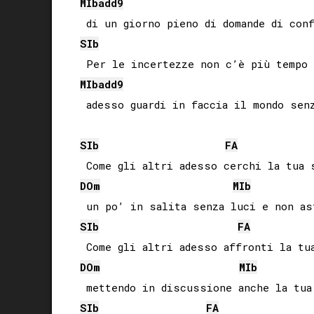
MIb
add9
SIb
MIb
add9
 adesso guardi in faccia il mondo senz
SIb
FA
DO
m
MIb
SIb
FA
DO
m
MIb
SIb
FA