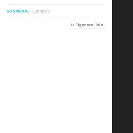
50 SPECIAL
- Lunapop
Rigenera lista