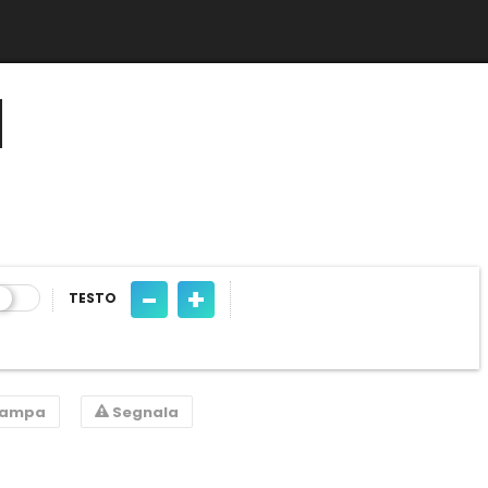
I
-
+
TESTO
tampa
Segnala