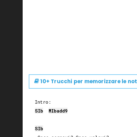
10+ Trucchi per memorizzare le not
SIb
MIb
add9
SIb