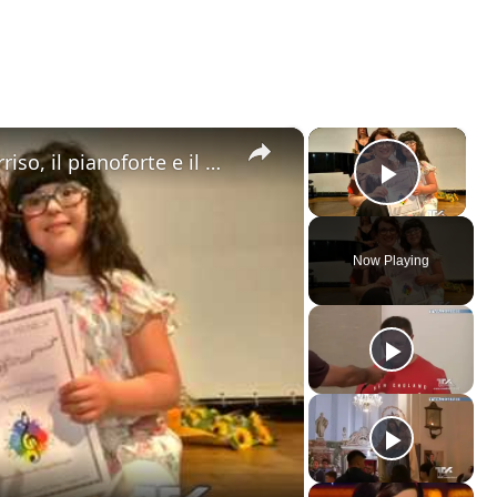
×
×
Storia tenera di Aurora. Il suo sorriso, il pianoforte e il suo "Inno alla gioia".
Play V
Now Playing
ay
deo