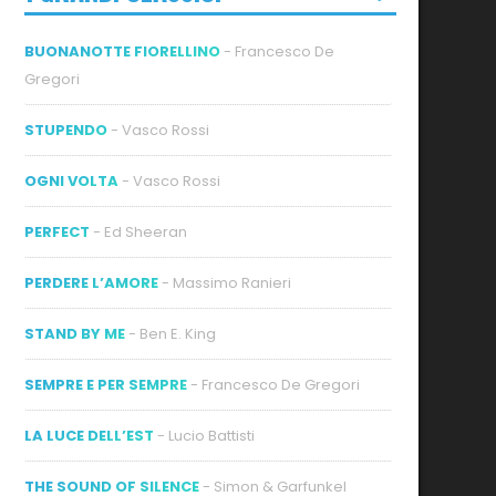
BUONANOTTE FIORELLINO
- Francesco De
Gregori
STUPENDO
- Vasco Rossi
OGNI VOLTA
- Vasco Rossi
ideo
PERFECT
- Ed Sheeran
PERDERE L’AMORE
- Massimo Ranieri
STAND BY ME
- Ben E. King
SEMPRE E PER SEMPRE
- Francesco De Gregori
LA LUCE DELL’EST
- Lucio Battisti
THE SOUND OF SILENCE
- Simon & Garfunkel