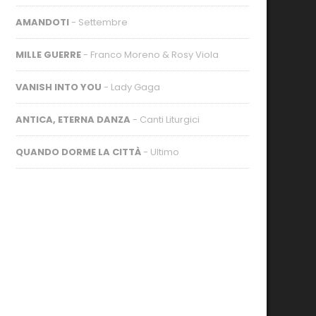
AMANDOTI
- Settembre
MILLE GUERRE
- Franco Moreno & Rosy Viola
VANISH INTO YOU
- Lady Gaga
ANTICA, ETERNA DANZA
- Canti Liturgici
QUANDO DORME LA CITTÀ
- Ultimo