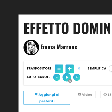
EFFETTO DOMI
Emma Marrone
-
+
TRASPOSITORE
0
SEMPLIFICA
-
+
AUTO-SCROLL
Aggiungi ai
Video
S
preferiti