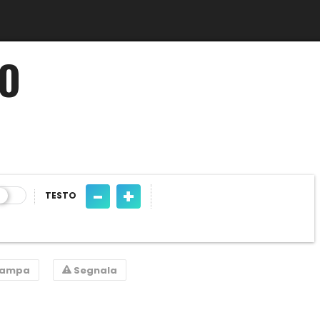
NO
-
+
TESTO
tampa
Segnala