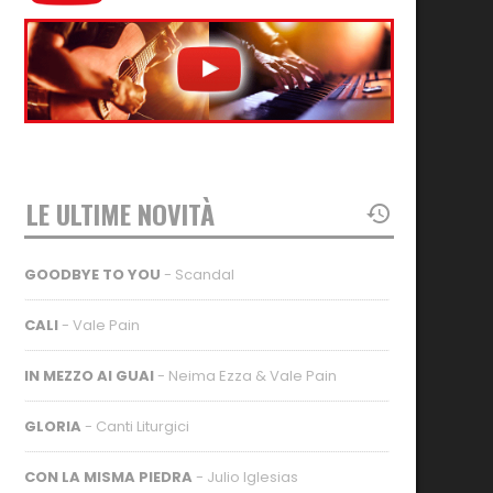
LE ULTIME NOVITÀ
GOODBYE TO YOU
- Scandal
CALI
- Vale Pain
IN MEZZO AI GUAI
- Neima Ezza & Vale Pain
GLORIA
- Canti Liturgici
CON LA MISMA PIEDRA
- Julio Iglesias