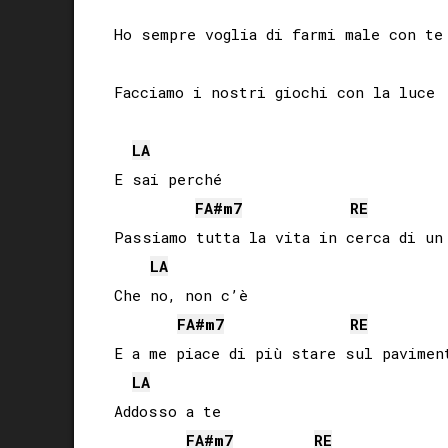
Ho sempre voglia di farmi male con te

Facciamo i nostri giochi con la luce

LA
E sai perché

FA#
m7
RE
Passiamo tutta la vita in cerca di un 
LA
Che no, non c’è

FA#
m7
RE
E a me piace di più stare sul paviment
LA
Addosso a te

FA#
m7
RE