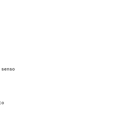
senso

o
