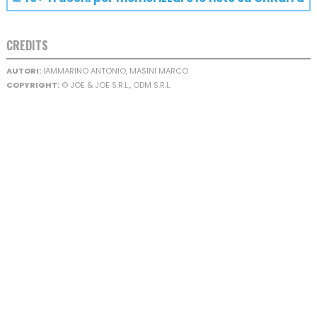
CREDITS
AUTORI:
IAMMARINO ANTONIO, MASINI MARCO
COPYRIGHT:
© JOE & JOE S.R.L., ODM S.R.L.