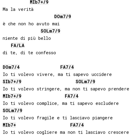
MIb
7+/9
Ma la verità

DO
m7/9
è che non ho avuto mai

SOL
m7/9
niente di più bello

FA
/
LA
di te, di te confesso

DO
m7/4
FA
7/4
SIb
7+/9
SOL
m7/9
MIb
7+/9
FA
7/4
SOL
m7/9
MIb
7+
FA
7/4