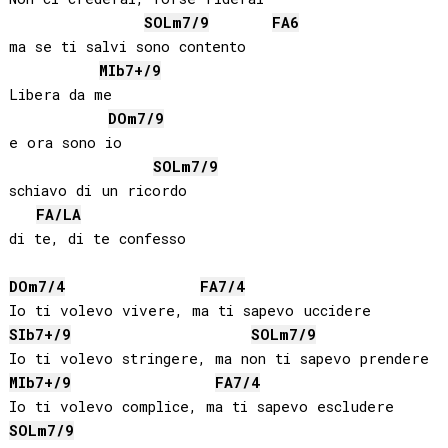
SOL
m7/9
FA
6
ma se ti salvi sono contento

MIb
7+/9
Libera da me

DO
m7/9
e ora sono io

SOL
m7/9
schiavo di un ricordo

FA
/
LA
di te, di te confesso

DO
m7/4
FA
7/4
SIb
7+/9
SOL
m7/9
MIb
7+/9
FA
7/4
SOL
m7/9