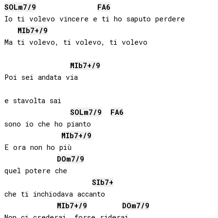
SOL
m7/9
FA
6
Io ti volevo vincere e ti ho saputo perdere

MIb
7+/9
Ma ti volevo, ti volevo, ti volevo

MIb
7+/9
Poi sei andata via

e stavolta sai

SOL
m7/9
FA
6
sono io che ho pianto

MIb
7+/9
E ora non ho più

DO
m7/9
quel potere che

SIb
7+
che ti inchiodava accanto

MIb
7+/9
DO
m7/9
Non ci crederai, forse riderai
