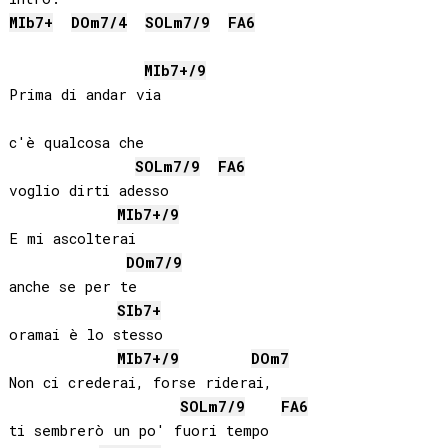
MIb
7+
DO
m7/4
SOL
m7/9
FA
6
MIb
7+/9
Prima di andar via

c'è qualcosa che

SOL
m7/9
FA
6
voglio dirti adesso

MIb
7+/9
E mi ascolterai

DO
m7/9
anche se per te

SIb
7+
oramai è lo stesso

MIb
7+/9
DO
m7
Non ci crederai, forse riderai,

SOL
m7/9
FA
6
ti sembrerò un po' fuori tempo
