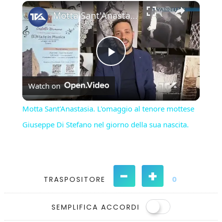
×
Play
Unmute
Fullscreen
Motta Sant'Anastasia. L'omaggio al tenore mottese Giuseppe Di Stefano nel giorno della sua nascita.
Play
Watch on
Video
Motta Sant'Anastasia. L'omaggio al tenore mottese
Giuseppe Di Stefano nel giorno della sua nascita.
-
+
TRASPOSITORE
0
SEMPLIFICA ACCORDI