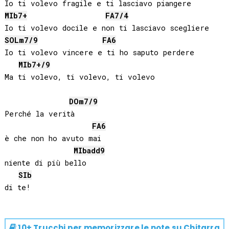
MIb
7+
FA
7/4
SOL
m7/9
FA
6
Io ti volevo vincere e ti ho saputo perdere

MIb
7+/9
Ma ti volevo, ti volevo, ti volevo

DO
m7/9
Perché la verità

FA
6
è che non ho avuto mai

MIb
add9
niente di più bello

SIb
10+ Trucchi per memorizzare le note su
Chitarra