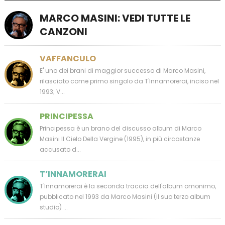
MARCO MASINI: VEDI TUTTE LE
CANZONI
VAFFANCULO
E' uno dei brani di maggior successo di Marco Masini,
rilasciato come primo singolo da T'Innamorerai, inciso nel
1993; V...
PRINCIPESSA
Principessa è un brano del discusso album di Marco
Masini Il Cielo Della Vergine (1995), in più circostanze
accusato d...
T’INNAMORERAI
T'Innamorerai è la seconda traccia dell'album omonimo,
pubblicato nel 1993 da Marco Masini (il suo terzo album
studio) ...