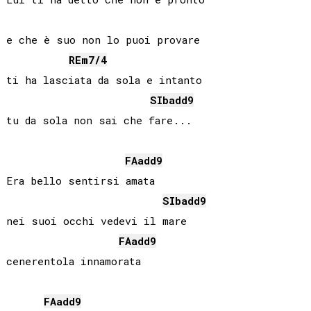
e che è suo non lo puoi provare

RE
m7/4
ti ha lasciata da sola e intanto

SIb
add9
tu da sola non sai che fare...

FA
add9
Era bello sentirsi amata

SIb
add9
nei suoi occhi vedevi il mare

FA
add9
cenerentola innamorata

FA
add9