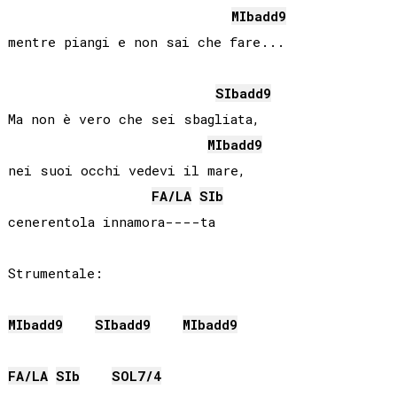
MIb
add9
mentre piangi e non sai che fare...

SIb
add9
Ma non è vero che sei sbagliata,

MIb
add9
nei suoi occhi vedevi il mare,

FA
/
LA
SIb
cenerentola innamora----ta

Strumentale:

MIb
add9
SIb
add9
MIb
add9
FA
/
LA
SIb
SOL
7/4