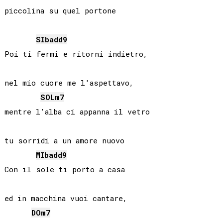
piccolina su quel portone

SIb
add9
Poi ti fermi e ritorni indietro,

nel mio cuore me l'aspettavo,

SOL
m7
mentre l'alba ci appanna il vetro

tu sorridi a un amore nuovo

MIb
add9
Con il sole ti porto a casa

ed in macchina vuoi cantare,

DO
m7