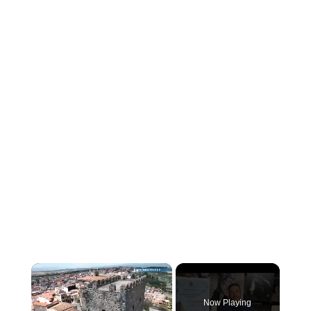
×
Now Playing