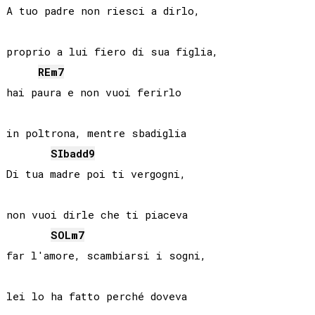
A tuo padre non riesci a dirlo,

proprio a lui fiero di sua figlia,

RE
m7
hai paura e non vuoi ferirlo

in poltrona, mentre sbadiglia

SIb
add9
Di tua madre poi ti vergogni,

non vuoi dirle che ti piaceva

SOL
m7
far l'amore, scambiarsi i sogni,

lei lo ha fatto perché doveva
