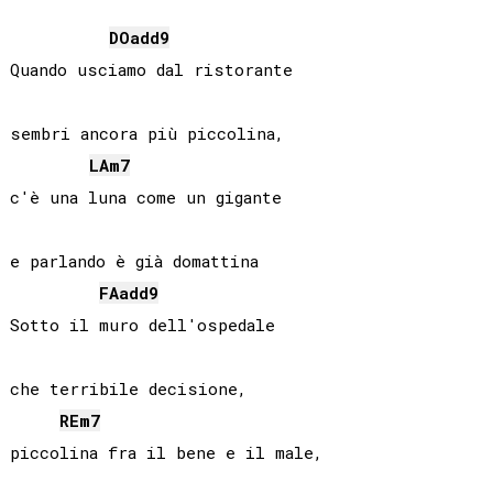
DO
add9
Quando usciamo dal ristorante

sembri ancora più piccolina,

LA
m7
c'è una luna come un gigante

e parlando è già domattina

FA
add9
Sotto il muro dell'ospedale

che terribile decisione,

RE
m7
piccolina fra il bene e il male,
