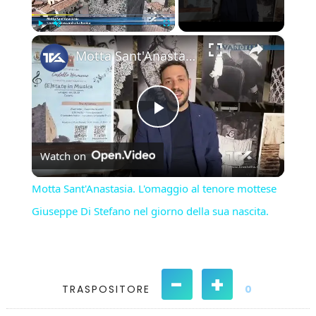
×
Play
Unmute
Fullscreen
Motta Sant'Anastasia. L'omaggio al tenore mottese Giuseppe Di Stefano nel giorno della sua nascita.
Play
Watch on
Video
Motta Sant'Anastasia. L'omaggio al tenore mottese
Giuseppe Di Stefano nel giorno della sua nascita.
-
+
TRASPOSITORE
0