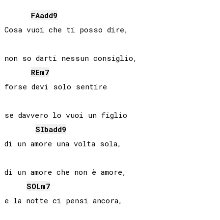
FA
add9
Cosa vuoi che ti posso dire,

non so darti nessun consiglio,

RE
m7
forse devi solo sentire

se davvero lo vuoi un figlio

SIb
add9
di un amore una volta sola,

di un amore che non è amore,

SOL
m7