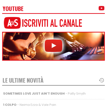
YOUTUBE
LE ULTIME NOVITÀ
SOMETIMES LOVE JUST AIN’T ENOUGH
- Patty Smyth
1 COLPO
- Neima Ezza & Vale Pain