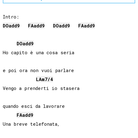
DO
add9
FA
add9
DO
add9
FA
add9
DO
add9
Ho capito è una cosa seria

e poi ora non vuoi parlare

LA
m7/4
Vengo a prenderti io stasera

quando esci da lavorare

FA
add9
Una breve telefonata,
