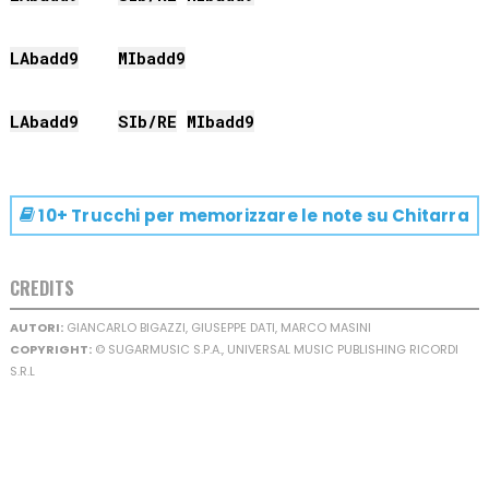
LAb
add9
MIb
add9
LAb
add9
SIb
/
RE
MIb
add9
10+ Trucchi per memorizzare le note su
Chitarra
CREDITS
AUTORI:
GIANCARLO BIGAZZI, GIUSEPPE DATI, MARCO MASINI
COPYRIGHT:
© SUGARMUSIC S.P.A., UNIVERSAL MUSIC PUBLISHING RICORDI
S.R.L