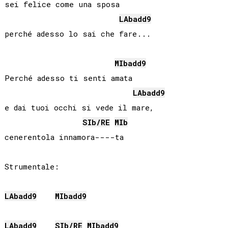
sei felice come una sposa

LAb
add9
MIb
add9
Perché adesso ti senti amata

LAb
add9
e dai tuoi occhi si vede il mare,

SIb
/
RE
MIb
cenerentola innamora----ta

Strumentale:

LAb
add9
MIb
add9
LAb
add9
SIb
/
RE
MIb
add9