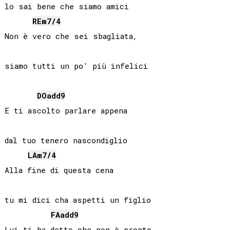
lo sai bene che siamo amici

RE
m7/4
Non è vero che sei sbagliata,

siamo tutti un po' più infelici

DO
add9
E ti ascolto parlare appena

dal tuo tenero nascondiglio

LA
m7/4
Alla fine di questa cena

tu mi dici cha aspetti un figlio

FA
add9
Lui ti ha detto che non è pronto
