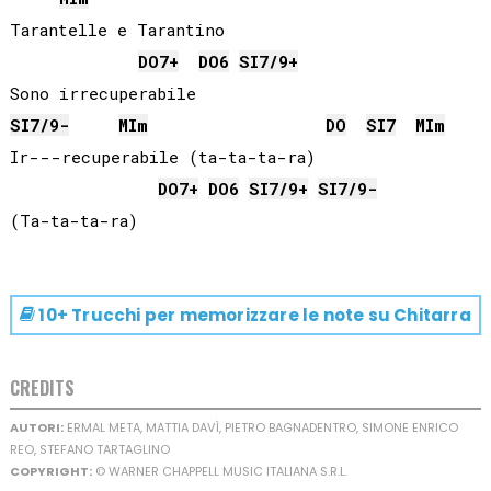
Tarantelle e Tarantino

DO
7+
DO
6
SI
7/9+
SI
7/9-
MI
m
DO
SI
7
MI
m
Ir---recuperabile (ta-ta-ta-ra)

DO
7+
DO
6
SI
7/9+
SI
7/9-
10+ Trucchi per memorizzare le note su
Chitarra
CREDITS
AUTORI:
ERMAL META, MATTIA DAVÌ, PIETRO BAGNADENTRO, SIMONE ENRICO
REO, STEFANO TARTAGLINO
COPYRIGHT:
© WARNER CHAPPELL MUSIC ITALIANA S.R.L.