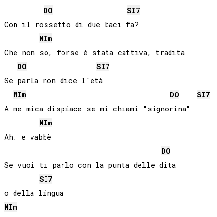
DO
SI
7
Con il rossetto di due baci fa?

MI
m
Che non so, forse è stata cattiva, tradita

DO
SI
7
Se parla non dice l'età

MI
m
DO
SI
7
A me mica dispiace se mi chiami "signorina"

MI
m
Ah, e vabbè

DO
Se vuoi ti parlo con la punta delle dita 

SI
7
MI
m