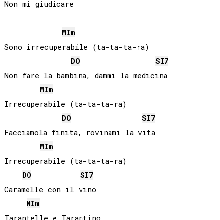
Non mi giudicare

MI
m
Sono irrecuperabile (ta-ta-ta-ra)

DO
SI
7
Non fare la bambina, dammi la medicina

MI
m
Irrecuperabile (ta-ta-ta-ra)

DO
SI
7
Facciamola finita, rovinami la vita

MI
m
Irrecuperabile (ta-ta-ta-ra)

DO
SI
7
Caramelle con il vino

MI
m
Tarantelle e Tarantino
