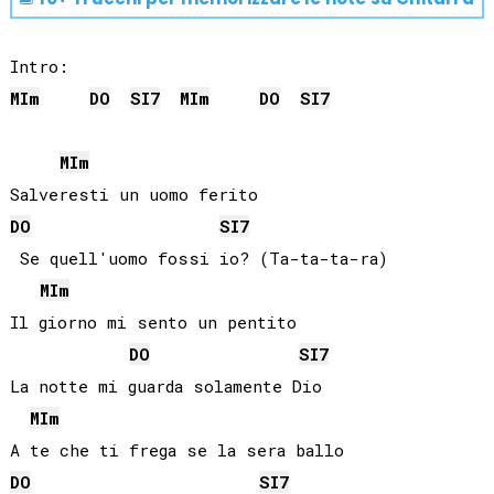
MI
m
DO
SI
7
MI
m
DO
SI
7
MI
m
DO
SI
7
 Se quell'uomo fossi io? (Ta-ta-ta-ra)

MI
m
Il giorno mi sento un pentito

DO
SI
7
La notte mi guarda solamente Dio

MI
m
DO
SI
7