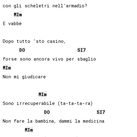
con gli scheletri nell'armadio?

MI
m
E vabbè

Dopo tutto 'sto casino, 

DO
SI
7
MI
m
Non mi giudicare

MI
m
Sono irrecuperabile (ta-ta-ta-ra)

DO
SI
7
Non fare la bambina, dammi la medicina

MI
m