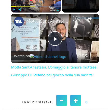
×
Play
Unmute
Fullscreen
Motta Sant'Anastasia. L'omaggio al tenore mottese Giuseppe Di Stefano nel giorno della sua nascita.
Play
Watch on
Video
Motta Sant'Anastasia. L'omaggio al tenore mottese
Giuseppe Di Stefano nel giorno della sua nascita.
-
+
TRASPOSITORE
0