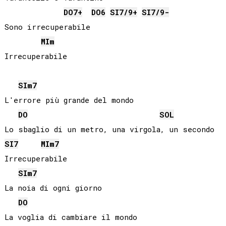
DO
7+
DO
6
SI
7/9+
SI
7/9-
Sono irrecuperabile

MI
m
Irrecuperabile

SI
m7
L'errore più grande del mondo

DO
SOL
SI
7
MI
m7
Irrecuperabile

SI
m7
La noia di ogni giorno

DO