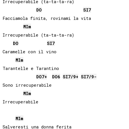
Irrecuperabile (ta-ta-ta-ra)

DO
SI
7
Facciamola finita, rovinami la vita

MI
m
Irrecuperabile (ta-ta-ta-ra)

DO
SI
7
Caramelle con il vino

MI
m
Tarantelle e Tarantino

DO
7+
DO
6
SI
7/9+
SI
7/9-
Sono irrecuperabile

MI
m
Irrecuperabile

MI
m
Salveresti una donna ferita
