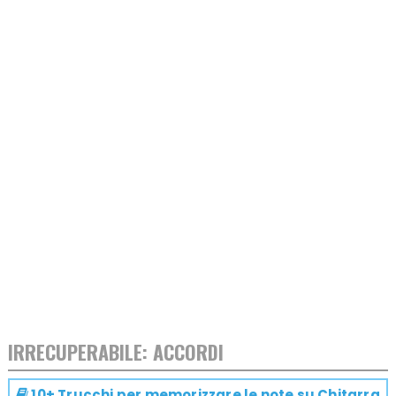
IRRECUPERABILE: ACCORDI
10+ Trucchi per memorizzare le note su
Chitarra