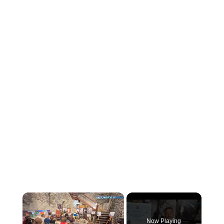
×
Now Playing