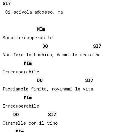
SI
7
 Ci scivola addosso, ma

MI
m
Sono irrecuperabile

DO
SI
7
Non fare la bambina, dammi la medicina

MI
m
Irrecuperabile 

DO
SI
7
Facciamola finita, rovinami la vita

MI
m
Irrecuperabile 

DO
SI
7
Caramelle con il vino

MI
m