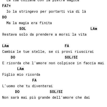
FA
7+
DO
  Ma la magia era finita

SOL
LA
m
Restava solo da prendere a morsi la vita

LA
m
FA
Cambia le tue stelle, se ci provi riuscirai

DO
SOL
/
SI
E ricorda che l'amore non colpisce in faccia mai

LA
m
Figlio mio ricorda

FA
L'uomo che tu diventerai

DO
SOL
/
SI
Non sarà mai più grande dell'amore che dai
