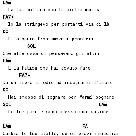
LA
m
FA
7+
DO
  E la paura frantumava i pensieri

SOL
LA
m
  E la fatica che hai dovuto fare

FA
7+
DO
SOL
LA
m
  Le tue parole sono adesso una canzone

LA
m
FA
Cambia le tue stelle, se ci provi riuscirai
