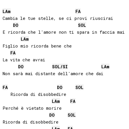
LA
m
FA
Cambia le tue stelle, se ci provi riuscirai

DO
SOL
E ricorda che l'amore non ti spara in faccia mai

LA
m
Figlio mio ricorda bene che

FA
La vita che avrai

DO
SOL
/
SI
LA
m
Non sarà mai distante dell'amore che dai

FA
DO
SOL
   Ricorda di disobbedire

LA
m
FA
Perché è vietato morire

DO
SOL
Ricorda di disobbedire

LA
m
FA