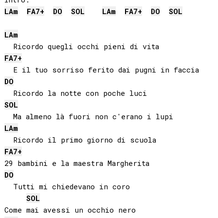
LA
m
FA
7+
DO
SOL
LA
m
FA
7+
DO
SOL
LA
m
FA
7+
DO
SOL
LA
m
FA
7+
DO
  Tutti mi chiedevano in coro

SOL