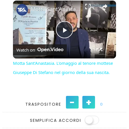
×
Play
Unmute
Fullscreen
Motta Sant'Anastasia. L'omaggio al tenore mottese Giuseppe Di Stefano nel giorno della sua nascita.
Play
Watch on
Video
Motta Sant'Anastasia. L'omaggio al tenore mottese
Giuseppe Di Stefano nel giorno della sua nascita.
-
+
TRASPOSITORE
0
SEMPLIFICA ACCORDI