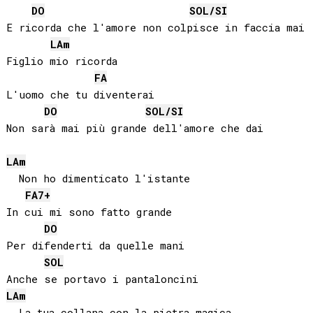
DO
SOL
/
SI
E ricorda che l'amore non colpisce in faccia mai

LA
m
Figlio mio ricorda

FA
L'uomo che tu diventerai

DO
SOL
/
SI
Non sarà mai più grande dell'amore che dai

LA
m
  Non ho dimenticato l'istante

FA
7+
In cui mi sono fatto grande

DO
Per difenderti da quelle mani

SOL
LA
m