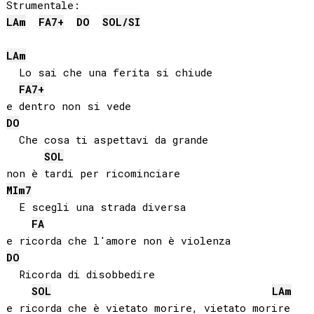
LA
m
FA
7+
DO
SOL
/
SI
LA
m
  Lo sai che una ferita si chiude

FA
7+
DO
  Che cosa ti aspettavi da grande

SOL
MI
m7
  E scegli una strada diversa

FA
DO
  Ricorda di disobbedire

SOL
LA
m
e ricorda che è vietato morire, vietato morire
