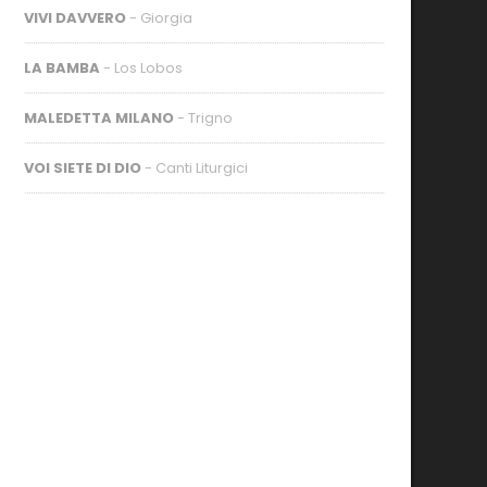
VIVI DAVVERO
- Giorgia
LA BAMBA
- Los Lobos
MALEDETTA MILANO
- Trigno
VOI SIETE DI DIO
- Canti Liturgici