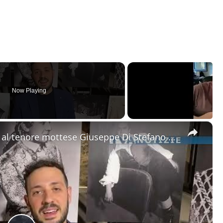
Now Playing
×
Motta Sant'Anastasia. L'omaggio al tenore mottese Giuseppe Di Stefano nel giorno della sua nascita.