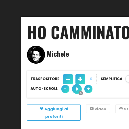
HO CAMMINAT
Michele
-
+
TRASPOSITORE
0
SEMPLIFICA
-
+
AUTO-SCROLL
Aggiungi ai
Video
S
preferiti