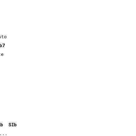
to

b
7
e

Ab
SIb
..
