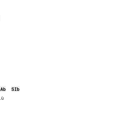
b
LAb
SIb
ù
