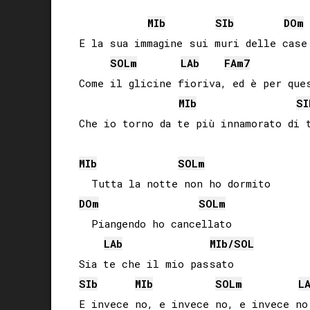
MIb
SIb
DO
m
E la sua immagine sui muri delle case

SOL
m
LAb
FA
m7
Come il glicine fioriva, ed è per ques
MIb
SI
Che io torno da te più innamorato di t
MIb
SOL
m
DO
m
SOL
m
  Piangendo ho cancellato

LAb
MIb
/
SOL
SIb
MIb
SOL
m
L
E invece no, e invece no, e invece no.