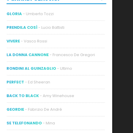
GLORIA
- Umberto Tozzi
PRENDILA COSÌ
- Lucio Battisti
VIVERE
- Vasco Rossi
LA DONNA CANNONE
- Francesco De Gregori
RONDINI AL GUINZAGLIO
- Ultimo
PERFECT
- Ed Sheeran
BACK TO BLACK
- Amy Winehouse
GEORDIE
- Fabrizio De André
SE TELEFONANDO
- Mina