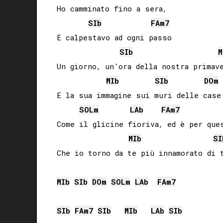
Ho camminato fino a sera,

SIb
FA
m7
E calpestavo ad ogni passo

SIb
M
Un giorno, un'ora della nostra primave
MIb
SIb
DO
m
E la sua immagine sui muri delle case

SOL
m
LAb
FA
m7
Come il glicine fioriva, ed è per ques
MIb
SI
Che io torno da te più innamorato di t
MIb
SIb
DO
m
SOL
m
LAb
FA
m7
SIb
FA
m7
SIb
MIb
LAb
SIb