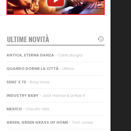
ULTIME NOVITÀ
ANTICA, ETERNA DANZA
- Canti Liturgici
QUANDO DORME LA CITTÀ
- Ultimo
SENZ’ E TE
- Rosy Viola
INDUSTRY BABY
- Jack Harlow & Lil Nas X
MEXICO
- Claudio Villa
GREEN, GREEN GRASS OF HOME
- Tom Jones