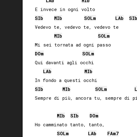
LAb
MIb
SIb
MIb
SOL
m
LAb
SI
Vedevo te, vedevo te, vedevo te

MIb
SOL
m
DO
m
SOL
m
Qui davanti agli occhi

LAb
MIb
SIb
MIb
SOL
m
Sempre di più, ancora tu, sempre di pi
MIb
SIb
DO
m
Ho camminato tanto, tanto,

SOL
m
LAb
FA
m7