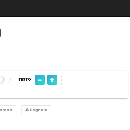
O
-
+
TESTO
tampa
Segnala