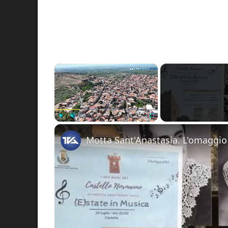
×
Play
Unmute
Fullscreen