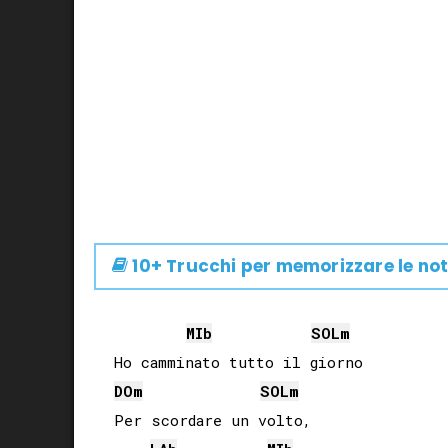
10+ Trucchi per memorizzare le not
MIb
SOL
m
DO
m
SOL
m
Per scordare un volto,
