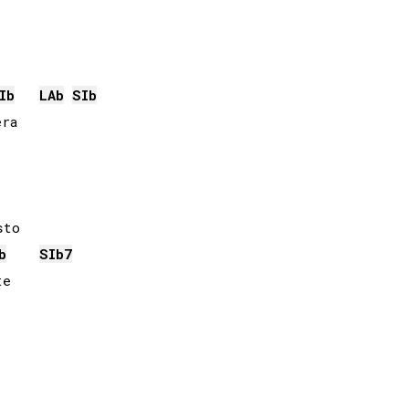
Ib
LAb
SIb
ra

to

b
SIb
7
e
