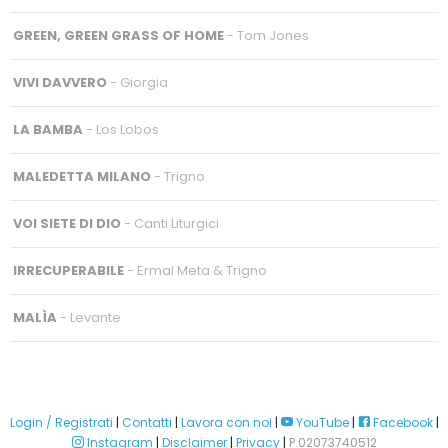
GREEN, GREEN GRASS OF HOME
- Tom Jones
VIVI DAVVERO
- Giorgia
LA BAMBA
- Los Lobos
MALEDETTA MILANO
- Trigno
VOI SIETE DI DIO
- Canti Liturgici
IRRECUPERABILE
- Ermal Meta & Trigno
MALÌA
- Levante
Login / Registrati
|
Contatti
|
Lavora con noi
|
YouTube
|
Facebook
|
Instagram
|
Disclaimer
|
Privacy
|
P.02073740512