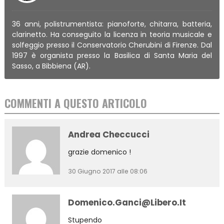
36 anni, polistrumentista: pianoforte, chitarra, batteria,
clarinetto. Ha conseguito la licenza in teoria musicale e
solfeggio presso il Conservatorio Cherubini di Firenze. Dal
1997 è organista presso la Basilica di Santa Maria del
Sasso, a Bibbiena (AR).
COMMENTI A QUESTO ARTICOLO
Andrea Checcucci
grazie domenico !
30 Giugno 2017 alle 08:06
Domenico.ganci@libero.it
Stupendo