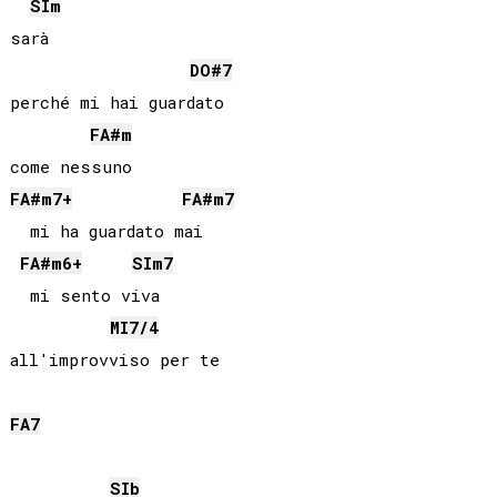
SI
m
sarà

DO#
7
perché mi hai guardato

FA#
m
FA#
m7+
FA#
m7
  mi ha guardato mai

FA#
m6+
SI
m7
  mi sento viva

MI
7/4
FA
7
SIb