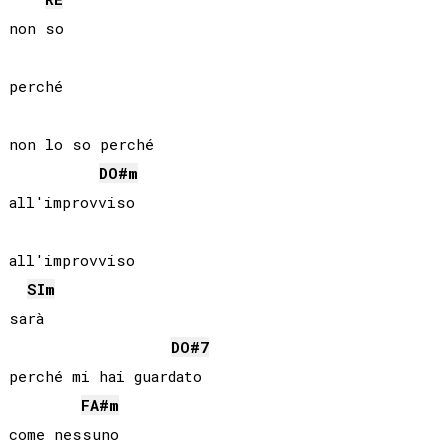
non so

perché

non lo so perché

DO#
m
all'improvviso

all'improvviso

SI
m
sarà

DO#
7
perché mi hai guardato

FA#
m