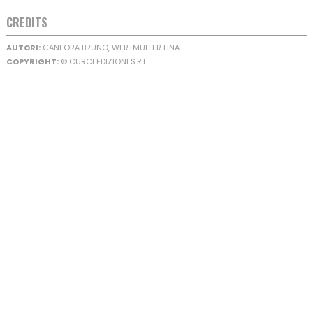
CREDITS
AUTORI:
CANFORA BRUNO, WERTMULLER LINA
COPYRIGHT:
© CURCI EDIZIONI S.R.L.