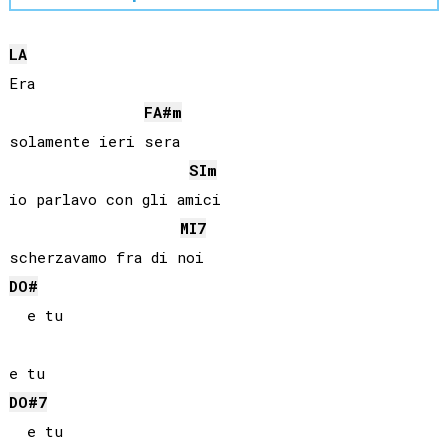
LA
Era

FA#
m
solamente ieri sera

SI
m
io parlavo con gli amici

MI
7
DO#
  e tu

DO#
7
  e tu
