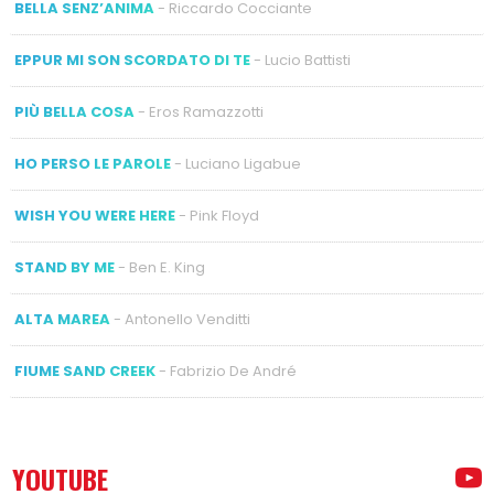
BELLA SENZ’ANIMA
- Riccardo Cocciante
EPPUR MI SON SCORDATO DI TE
- Lucio Battisti
PIÙ BELLA COSA
- Eros Ramazzotti
HO PERSO LE PAROLE
- Luciano Ligabue
WISH YOU WERE HERE
- Pink Floyd
STAND BY ME
- Ben E. King
ALTA MAREA
- Antonello Venditti
FIUME SAND CREEK
- Fabrizio De André
YOUTUBE