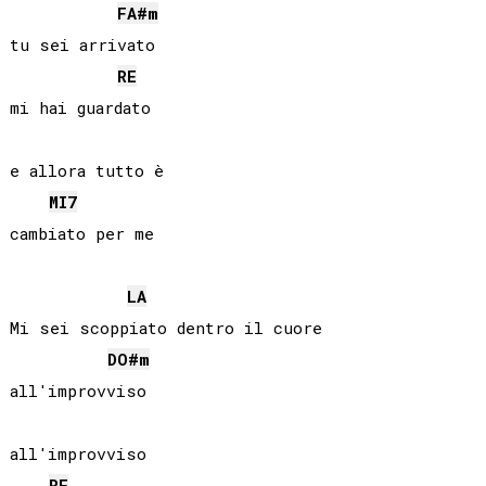
FA#
m
tu sei arrivato

RE
mi hai guardato

e allora tutto è

MI
7
cambiato per me

LA
Mi sei scoppiato dentro il cuore

DO#
m
all'improvviso

all'improvviso

RE