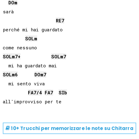
DO
m
sarà

RE
7
perché mi hai guardato

SOL
m
SOL
m7+
SOL
m7
SOL
m6
DO
m7
  mi sento viva

FA
7/4
FA
7
SIb
10+ Trucchi per memorizzare le note su
Chitarra