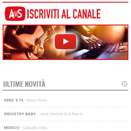
ULTIME NOVITÀ
SENZ’ E TE
- Rosy Viola
INDUSTRY BABY
- Jack Harlow & Lil Nas X
MEXICO
- Claudio Villa