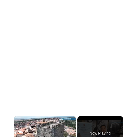
×
Now Playing