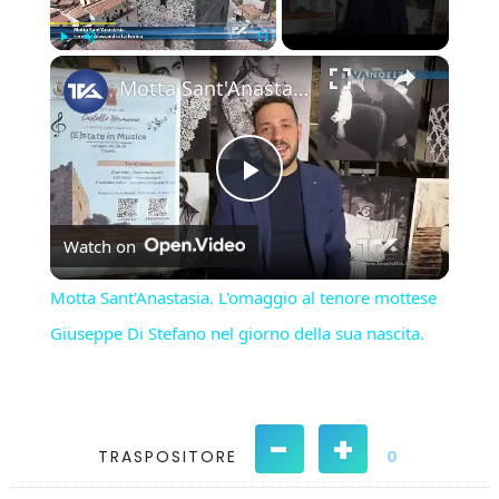
×
Play
Unmute
Fullscreen
Motta Sant'Anastasia. L'omaggio al tenore mottese Giuseppe Di Stefano nel giorno della sua nascita.
Play
Watch on
Video
Motta Sant'Anastasia. L'omaggio al tenore mottese
Giuseppe Di Stefano nel giorno della sua nascita.
-
+
TRASPOSITORE
0