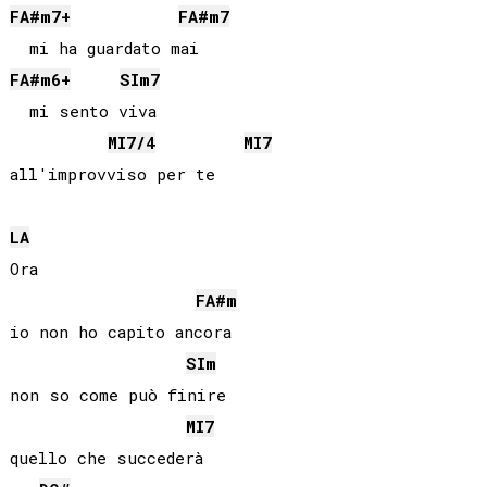
FA#
m7+
FA#
m7
FA#
m6+
SI
m7
  mi sento viva

MI
7/4
MI
7
all'improvviso per te

LA
Ora

FA#
m
io non ho capito ancora

SI
m
non so come può finire

MI
7
quello che succederà
