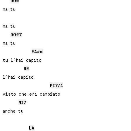
DO#
ma tu

ma tu

DO#
7
ma tu

FA#
m
tu l'hai capito

RE
l'hai capito

MI
7/4
visto che eri cambiato

MI
7
anche tu

LA