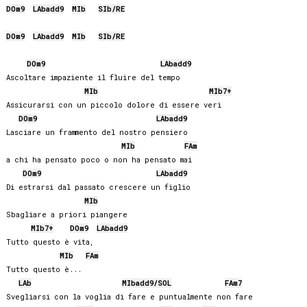
DO
m9
LAb
add9
MIb
SIb
/
RE
DO
m9
LAb
add9
MIb
SIb
/
RE
DO
m9
LAb
add9
Ascoltare impaziente il fluire del tempo

MIb
MIb
7+
Assicurarsi con un piccolo dolore di essere veri

DO
m9
LAb
add9
Lasciare un frammento del nostro pensiero 

MIb
FA
m
a chi ha pensato poco o non ha pensato mai

DO
m9
LAb
add9
Di estrarsi dal passato crescere un figlio

MIb
Sbagliare a priori piangere

MIb
7+
DO
m9
LAb
add9
Tutto questo è vita,

MIb
FA
m
Tutto questo è...

LAb
MIb
add9/
SOL
FA
m7
Svegliarsi con la voglia di fare e puntualmente non fare
