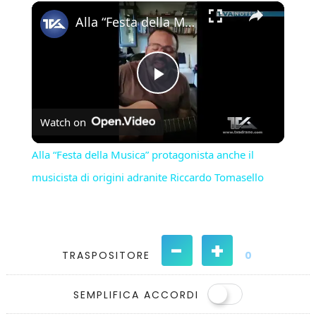
×
Play
Unmute
Fullscreen
Alla “Festa della Musica” protagonista anche il musicista di origini adranite Riccardo Tomasello
Play
Watch on
Video
Alla “Festa della Musica” protagonista anche il
musicista di origini adranite Riccardo Tomasello
-
+
TRASPOSITORE
0
SEMPLIFICA ACCORDI