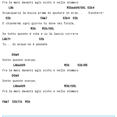
Fra le mani davanti agli occhi e nello stomaco

LAb
MIb
add9/
SOL
SIb
4
Sciacquarsi la bocca prima di sputare in aria...    Esistere!

SIb
FA
m7
SIb
4
SIb
E chiedermi ogni giorno tu dove sei finita,

MIb
MIb
/
SOL
LAb
7+
SIb
Tu... di acqua ne è passata

DO
m9
Sotto queste scarpe,

LAb
add9
MIb
SIb
/
RE
Fra le mani davanti agli occhi e nello stomaco 

DO
m9
Sotto queste scarpe,

LAb
add9
MIb
/
SOL
Fra le mani davanti agli occhi e nello stomaco 

FA
m7
SIb
7/6
MIb