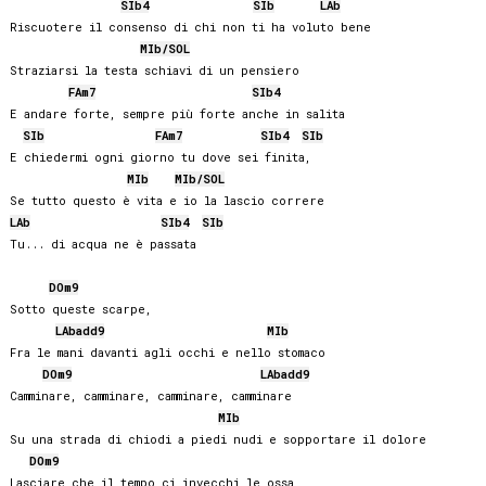
SIb
4
SIb
LAb
Riscuotere il consenso di chi non ti ha voluto bene

MIb
/
SOL
Straziarsi la testa schiavi di un pensiero

FA
m7
SIb
4
E andare forte, sempre più forte anche in salita

SIb
FA
m7
SIb
4
SIb
E chiedermi ogni giorno tu dove sei finita,

MIb
MIb
/
SOL
LAb
SIb
4
SIb
Tu... di acqua ne è passata

DO
m9
Sotto queste scarpe,

LAb
add9
MIb
Fra le mani davanti agli occhi e nello stomaco

DO
m9
LAb
add9
Camminare, camminare, camminare, camminare

MIb
Su una strada di chiodi a piedi nudi e sopportare il dolore

DO
m9