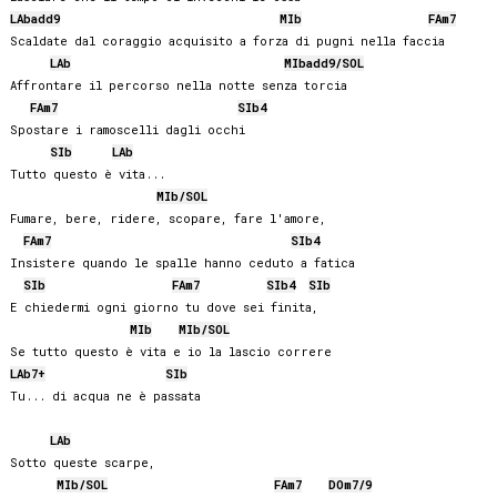
LAb
add9
MIb
FA
m7
Scaldate dal coraggio acquisito a forza di pugni nella faccia

LAb
MIb
add9/
SOL
Affrontare il percorso nella notte senza torcia

FA
m7
SIb
4
Spostare i ramoscelli dagli occhi

SIb
LAb
Tutto questo è vita...

MIb
/
SOL
Fumare, bere, ridere, scopare, fare l'amore,

FA
m7
SIb
4
Insistere quando le spalle hanno ceduto a fatica

SIb
FA
m7
SIb
4
SIb
E chiedermi ogni giorno tu dove sei finita,

MIb
MIb
/
SOL
LAb
7+
SIb
Tu... di acqua ne è passata

LAb
Sotto queste scarpe,

MIb
/
SOL
FA
m7
DO
m7/9