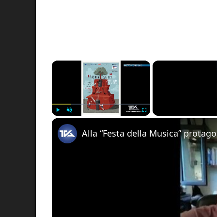
×
Play
Unmute
Fullscreen