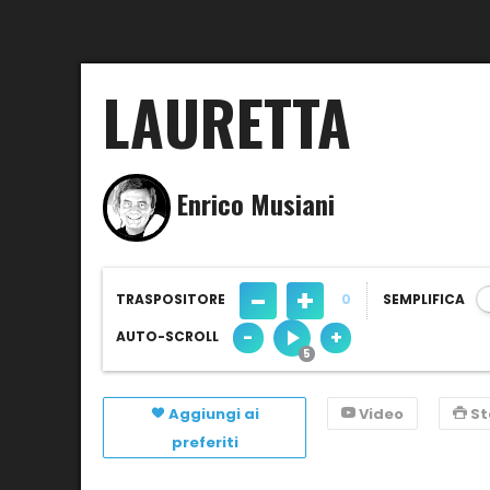
LAURETTA
Enrico Musiani
-
+
TRASPOSITORE
0
SEMPLIFICA
-
+
AUTO-SCROLL
Aggiungi ai
Video
S
preferiti