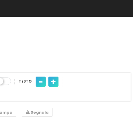
-
+
TESTO
tampa
Segnala