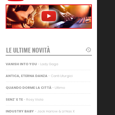
LE ULTIME NOVITÀ
VANISH INTO YOU
- Lady Gaga
ANTICA, ETERNA DANZA
- Canti Liturgici
QUANDO DORME LA CITTÀ
- Ultimo
SENZ’ E TE
- Rosy Viola
INDUSTRY BABY
- Jack Harlow & Lil Nas X