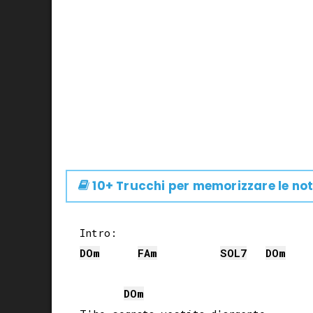
10+ Trucchi per memorizzare le not
DO
m
FA
m
SOL
7
DO
m
DO
m