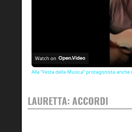
Watch on
Alla “Festa della Musica” protagonista anche 
LAURETTA: ACCORDI