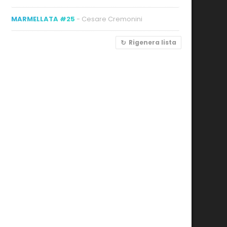
MARMELLATA #25
- Cesare Cremonini
Rigenera lista