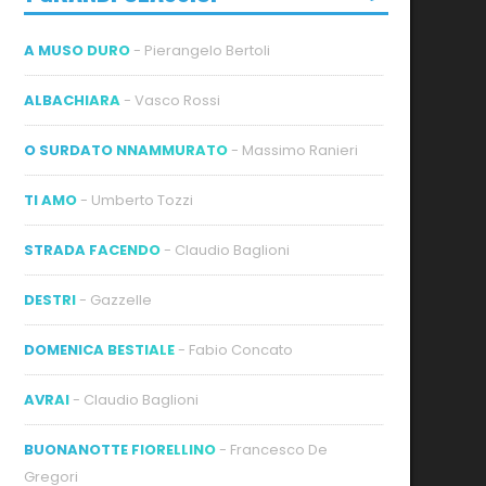
A MUSO DURO
- Pierangelo Bertoli
ALBACHIARA
- Vasco Rossi
O SURDATO NNAMMURATO
- Massimo Ranieri
TI AMO
- Umberto Tozzi
STRADA FACENDO
- Claudio Baglioni
DESTRI
- Gazzelle
DOMENICA BESTIALE
- Fabio Concato
AVRAI
- Claudio Baglioni
BUONANOTTE FIORELLINO
- Francesco De
Gregori