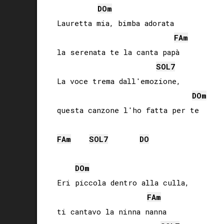
DO
m
Lauretta mia, bimba adorata

FA
m
la serenata te la canta papà

SOL
7
La voce trema dall'emozione,

DO
m
questa canzone l'ho fatta per te

FA
m
SOL
7
DO
DO
m
Eri piccola dentro alla culla,

FA
m
ti cantavo la ninna nanna
