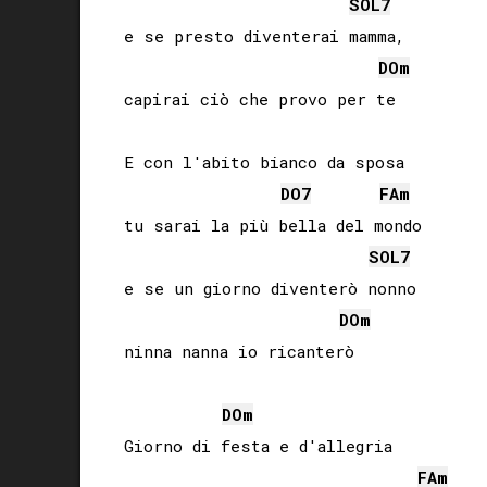
SOL
7
e se presto diventerai mamma,

DO
m
capirai ciò che provo per te

E con l'abito bianco da sposa

DO
7
FA
m
tu sarai la più bella del mondo

SOL
7
e se un giorno diventerò nonno

DO
m
ninna nanna io ricanterò

DO
m
Giorno di festa e d'allegria

FA
m