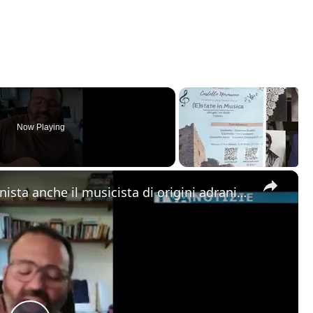
Now Playing
×
Alla “Festa della Musica” protagonista anche il musicista di origini adranite Riccardo Tomasello