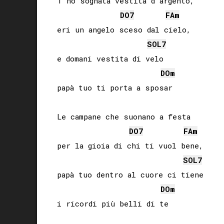
T'ho sognata vestita d'argento,

DO
7
FA
m
eri un angelo sceso dal cielo,

SOL
7
e domani vestita di velo

DO
m
papà tuo ti porta a sposar

Le campane che suonano a festa

DO
7
FA
m
per la gioia di chi ti vuol bene,

SOL
7
papà tuo dentro al cuore ci tiene

DO
m
i ricordi più belli di te
