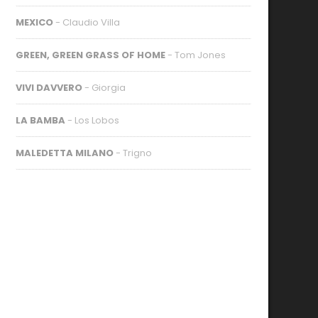
MEXICO
- Claudio Villa
GREEN, GREEN GRASS OF HOME
- Tom Jones
VIVI DAVVERO
- Giorgia
LA BAMBA
- Los Lobos
MALEDETTA MILANO
- Trigno