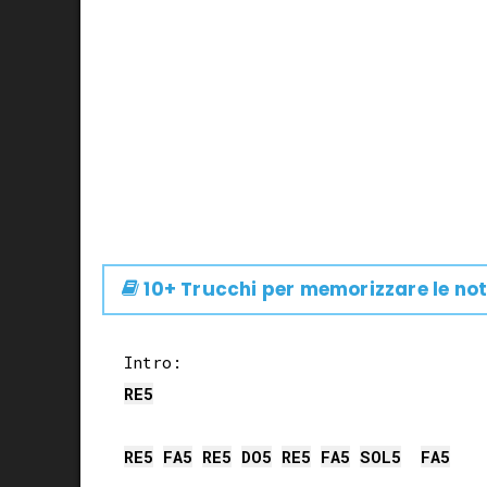
10+ Trucchi per memorizzare le not
RE
5
RE
5
FA
5
RE
5
DO
5
RE
5
FA
5
SOL
5
FA
5