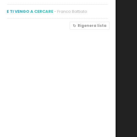
E TI VENGO A CERCARE
- Franco Battiato
Rigenera lista