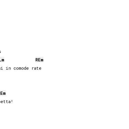


L
m
RE
m
i in comode rate

RE
m
etta!
