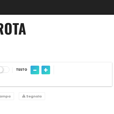
ROTA
-
+
TESTO
tampa
Segnala