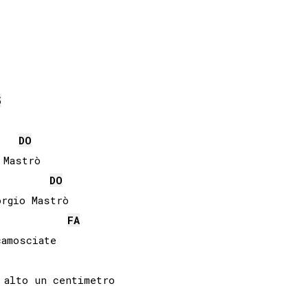
5
DO
Mastrò

DO
rgio Mastrò

FA
amosciate

alto un centimetro
