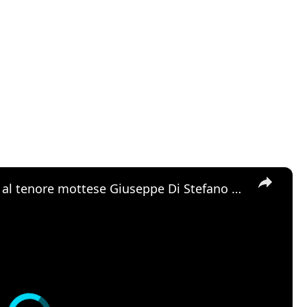
×
Motta Sant'Anastasia. L'omaggio al tenore mottese Giuseppe Di Stefano nel giorno della sua nascita.