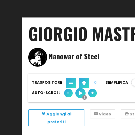
GIORGIO MAST
Nanowar of Steel
-
+
TRASPOSITORE
0
SEMPLIFICA
-
+
AUTO-SCROLL
Aggiungi ai
Video
S
preferiti