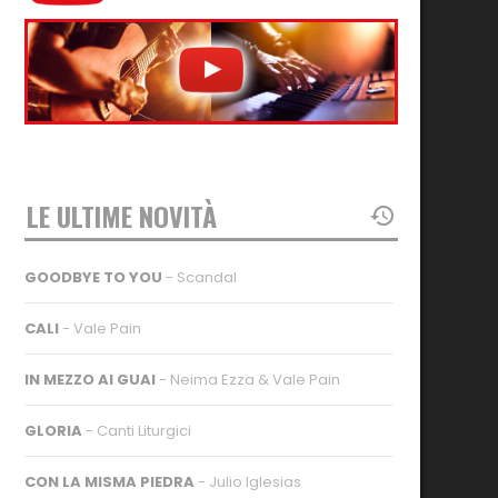
LE ULTIME NOVITÀ
GOODBYE TO YOU
- Scandal
CALI
- Vale Pain
IN MEZZO AI GUAI
- Neima Ezza & Vale Pain
GLORIA
- Canti Liturgici
CON LA MISMA PIEDRA
- Julio Iglesias