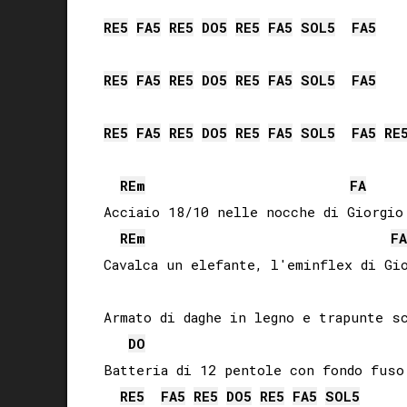
RE
5
FA
5
RE
5
DO
5
RE
5
FA
5
SOL
5
FA
5
RE
5
FA
5
RE
5
DO
5
RE
5
FA
5
SOL
5
FA
5
RE
5
FA
5
RE
5
DO
5
RE
5
FA
5
SOL
5
FA
5
RE
RE
m
FA
Acciaio 18/10 nelle nocche di Giorgio 
RE
m
FA
Cavalca un elefante, l'eminflex di Gio
Armato di daghe in legno e trapunte sc
DO
Batteria di 12 pentole con fondo fuso 
RE
5
FA
5
RE
5
DO
5
RE
5
FA
5
SOL
5