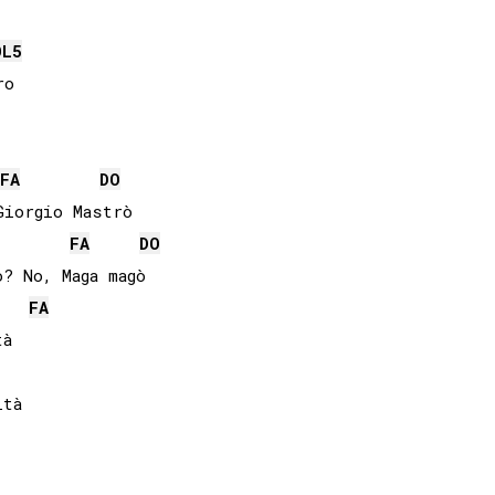
OL
5
FA
DO
iorgio Mastrò

FA
DO
? No, Maga magò

FA
à

tà
