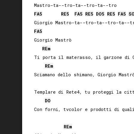
FA
5
RE
5
FA
5
RE
5
DO
5
RE
5
FA
5
S
FA
5
Giorgio Mastrò

RE
m
Ti porta il materasso, il garzone di G
RE
m
Sciamano dello shimano, Giorgio Mastrò
Templare di Rete4, tu proteggi la citt
DO
Con forni, tvcolor e prodotti di quali
RE
m