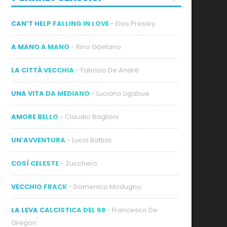
CAN’T HELP FALLING IN LOVE
- Elvis Presley
A MANO A MANO
- Rino Gaetano
LA CITTÀ VECCHIA
- Fabrizio De André
UNA VITA DA MEDIANO
- Luciano Ligabue
AMORE BELLO
- Claudio Baglioni
UN’AVVENTURA
- Lucio Battisti
COSÌ CELESTE
- Zucchero
VECCHIO FRACK
- Domenico Modugno
LA LEVA CALCISTICA DEL 68
- Francesco De
Gregori