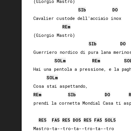
(Giorgio Mastrò)

SIb
DO
Cavalier custode dell'acciaio inox

RE
m
(Giorgio Mastrò)

SIb
DO
Guerriero nordico di pura lana merinos
SOL
m
RE
m
SO
Hai una pentola a pressione, e la pagh
SOL
m
RE
m
SIb
DO
prendi la cornetta Mondial Casa ti asp
RE
5
FA
5
RE
5
DO
5
RE
5
FA
5
SOL
5