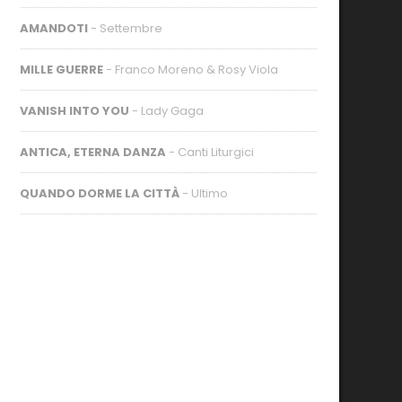
AMANDOTI
- Settembre
MILLE GUERRE
- Franco Moreno & Rosy Viola
VANISH INTO YOU
- Lady Gaga
ANTICA, ETERNA DANZA
- Canti Liturgici
QUANDO DORME LA CITTÀ
- Ultimo