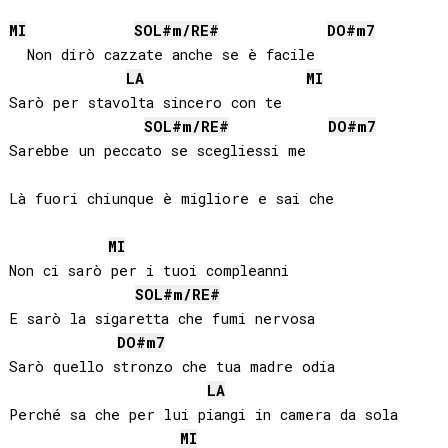
MI
SOL#
m/
RE#
DO#
m7
  Non dirò cazzate anche se è facile

LA
MI
Sarò per stavolta sincero con te

SOL#
m/
RE#
DO#
m7
Sarebbe un peccato se scegliessi me

Là fuori chiunque è migliore e sai che

MI
Non ci sarò per i tuoi compleanni

SOL#
m/
RE#
E sarò la sigaretta che fumi nervosa

DO#
m7
Sarò quello stronzo che tua madre odia

LA
Perché sa che per lui piangi in camera da sola

MI