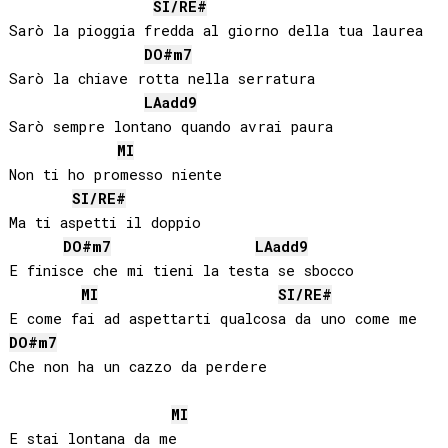
SI
/
RE#
Sarò la pioggia fredda al giorno della tua laurea

DO#
m7
Sarò la chiave rotta nella serratura

LA
add9
Sarò sempre lontano quando avrai paura

MI
Non ti ho promesso niente

SI
/
RE#
Ma ti aspetti il doppio

DO#
m7
LA
add9
E finisce che mi tieni la testa se sbocco

MI
SI
/
RE#
DO#
m7
Che non ha un cazzo da perdere

MI
E stai lontana da me
