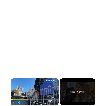
×
Now Playing