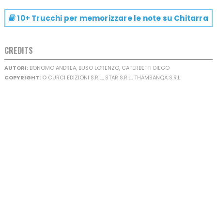
10+ Trucchi per memorizzare le note su
Chitarra
CREDITS
AUTORI:
BONOMO ANDREA, BUSO LORENZO, CATERBETTI DIEGO
COPYRIGHT:
© CURCI EDIZIONI S.R.L., STAR S.R.L., THAMSANQA S.R.L.