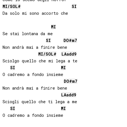
MI
/
SOL#
SI
Da solo mi sono accorto che

MI
Se stai lontana da me

SI
DO#
m7
Non andrà mai a finire bene

MI
/
SOL#
LA
add9
Sciolgo quello che mi lega a te

SI
MI
O cadremo a fondo insieme

DO#
m7
Non andrà mai a finire bene

LA
add9
Sciogli quello che ti lega a me

SI
MI