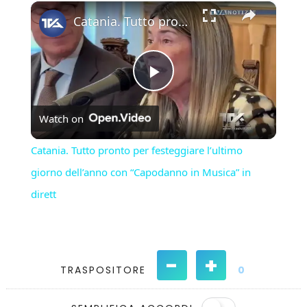
×
Play
Unmute
Fullscreen
Catania. Tutto pronto per festeggiare l’ultimo giorno dell’anno con “Capodanno in Musica” in dirett
Play
Watch on
Video
Catania. Tutto pronto per festeggiare l’ultimo
giorno dell’anno con “Capodanno in Musica” in
dirett
-
+
TRASPOSITORE
0