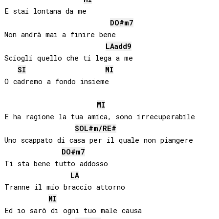
E stai lontana da me

DO#
m7
Non andrà mai a finire bene

LA
add9
Sciogli quello che ti lega a me

SI
MI
O cadremo a fondo insieme

MI
E ha ragione la tua amica, sono irrecuperabile

SOL#
m/
RE#
Uno scappato di casa per il quale non piangere

DO#
m7
Ti sta bene tutto addosso

LA
Tranne il mio braccio attorno

MI
Ed io sarò di ogni tuo male causa
