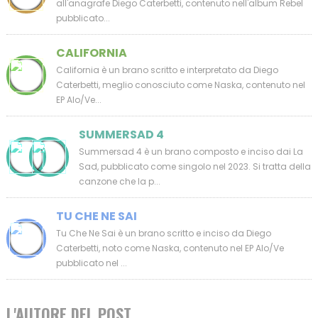
all'anagrafe Diego Caterbetti, contenuto nell'album Rebel
pubblicato...
CALIFORNIA
California è un brano scritto e interpretato da Diego
Caterbetti, meglio conosciuto come Naska, contenuto nel
EP Alo/Ve...
SUMMERSAD 4
Summersad 4 è un brano composto e inciso dai La
Sad, pubblicato come singolo nel 2023. Si tratta della
canzone che la p...
TU CHE NE SAI
Tu Che Ne Sai è un brano scritto e inciso da Diego
Caterbetti, noto come Naska, contenuto nel EP Alo/Ve
pubblicato nel ...
L'AUTORE DEL POST