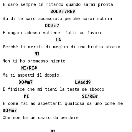
E sarò sempre in ritardo quando sarai pronta

SOL#
m/
RE#
Su di te sarò accasciato perché sarai sobria

DO#
m7
E magari adesso vattene, fatti un favore

LA
Perché ti meriti di meglio di una brutta storia

MI
Non ti ho promesso niente

MI
/
RE#
Ma ti aspetti il doppio

DO#
m7
LA
add9
E finisce che mi tieni la testa se sbocco

MI
SI
/
RE#
DO#
m7
Che non ha un cazzo da perdere

MI