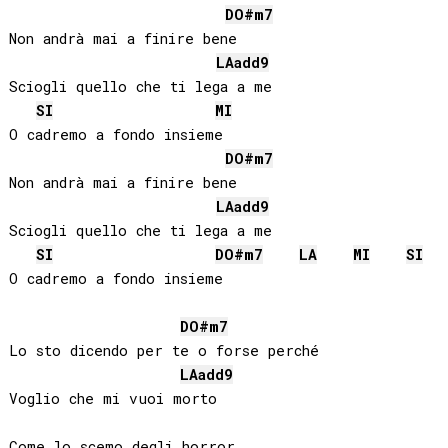
DO#
m7
Non andrà mai a finire bene

LA
add9
Sciogli quello che ti lega a me

SI
MI
O cadremo a fondo insieme

DO#
m7
Non andrà mai a finire bene

LA
add9
Sciogli quello che ti lega a me

SI
DO#
m7
LA
MI
SI
O cadremo a fondo insieme

DO#
m7
Lo sto dicendo per te o forse perché

LA
add9
Voglio che mi vuoi morto
