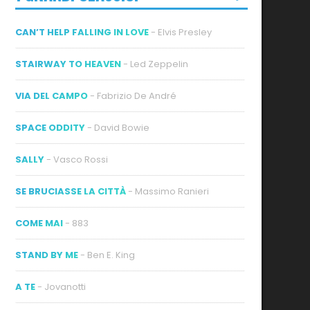
CAN’T HELP FALLING IN LOVE
- Elvis Presley
STAIRWAY TO HEAVEN
- Led Zeppelin
VIA DEL CAMPO
- Fabrizio De André
ideo
SPACE ODDITY
- David Bowie
SALLY
- Vasco Rossi
SE BRUCIASSE LA CITTÀ
- Massimo Ranieri
COME MAI
- 883
STAND BY ME
- Ben E. King
A TE
- Jovanotti