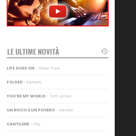
LE ULTIME NOVITÀ
LIFE GOES ON
- Oliver Tree
FOLDED
- Kehlani
YOU’RE MY WORLD
- Tom Jones
UN RICCO E UN POVERO
- Geolier
CANTILENE
- Olly