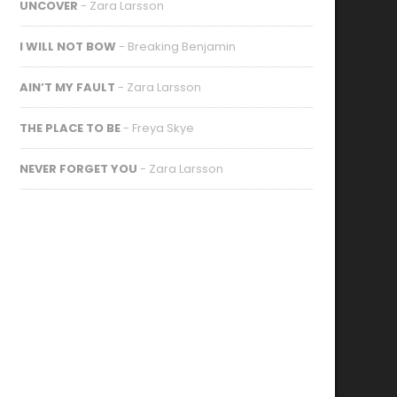
UNCOVER
- Zara Larsson
I WILL NOT BOW
- Breaking Benjamin
AIN’T MY FAULT
- Zara Larsson
THE PLACE TO BE
- Freya Skye
NEVER FORGET YOU
- Zara Larsson