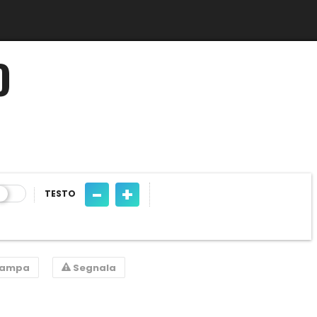
O
-
+
TESTO
tampa
Segnala