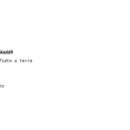
A
add9
o 
