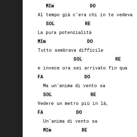
MI
m
DO
 Al tempo già c'era chi in te vedeva

SOL
RE
 La pura potenzialità

MI
m
DO
 Tutto sembrava difficile 

SOL
RE
 e invece ora sei arrivato fin qua

FA
DO
   Ma un'anima di vento sa

SOL
RE
 Vedere un metro più in là,

FA
DO
   Un'anima di vento sa

MI
m
RE