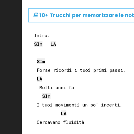
10+ Trucchi per memorizzare le not
SI
m
LA
SI
m
 Forse ricordi i tuoi primi passi,

LA
  Molti anni fa

SI
m
 I tuoi movimenti un po' incerti,

LA