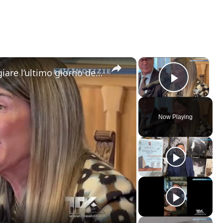
×
×
Catania. Tutto pronto per festeggiare l’ultimo giorno dell’anno con “Capodanno in Musica” in dirett
Play V
Now Playing
ay
deo