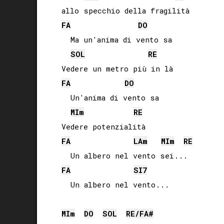
 allo specchio della fragilità

FA
DO
   Ma un'anima di vento sa

SOL
RE
 Vedere un metro più in là

FA
DO
   Un'anima di vento sa

MI
m
RE
 Vedere potenzialità

FA
LA
m
MI
m
RE
   Un albero nel vento sei...

FA
SI
7
   Un albero nel vento...

MI
m
DO
SOL
RE
/
FA#