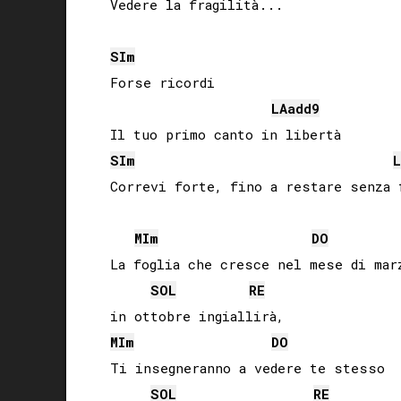
SI
m
 Forse ricordi

LA
add9
 Il tuo primo canto in libertà

SI
m
L
MI
m
DO
 La foglia che cresce nel mese di marz
SOL
RE
 in ottobre ingiallirà,

MI
m
DO
 Ti insegneranno a vedere te stesso 

SOL
RE