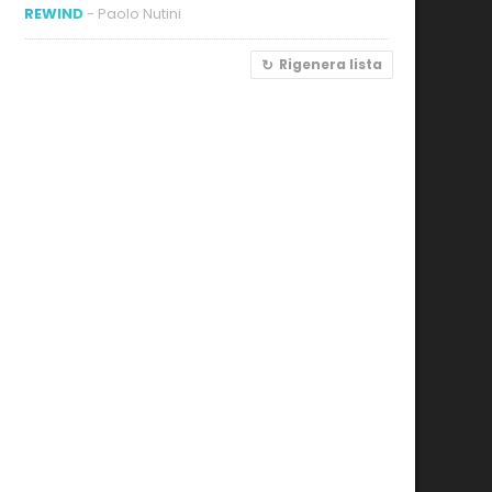
REWIND
- Paolo Nutini
Rigenera lista