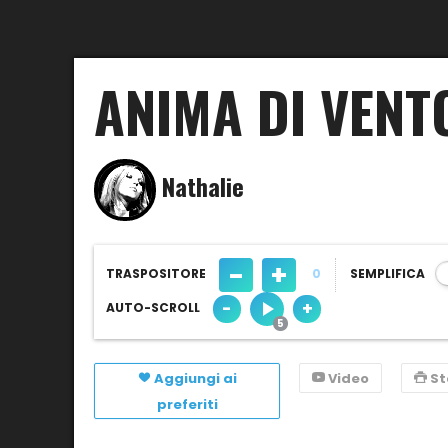
ANIMA DI VENT
Nathalie
-
+
TRASPOSITORE
0
SEMPLIFICA
-
+
AUTO-SCROLL
Aggiungi ai
Video
S
preferiti