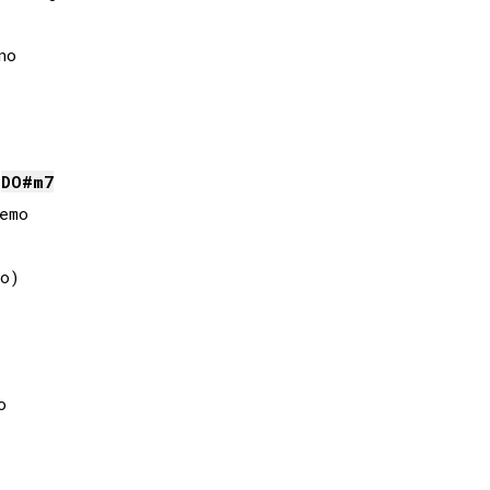
o

DO#
m7
mo

o)


