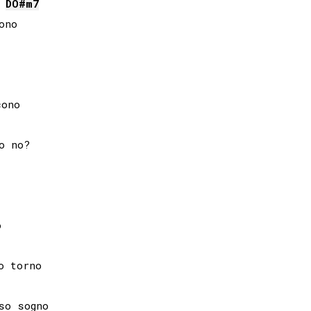
DO#
m7
no

 no?



o sogno
