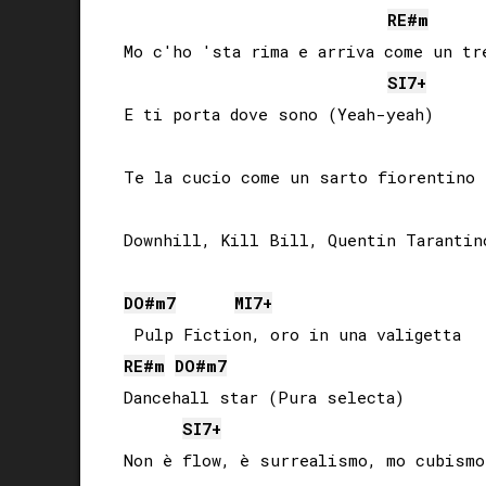
RE#
m
Mo c'ho 'sta rima e arriva come un tre
SI
7+
E ti porta dove sono (Yeah-yeah)

Te la cucio come un sarto fiorentino

Downhill, Kill Bill, Quentin Tarantino
DO#
m7
MI
7+
RE#
m
DO#
m7
Dancehall star (Pura selecta)

SI
7+
Non è flow, è surrealismo, mo cubismo
