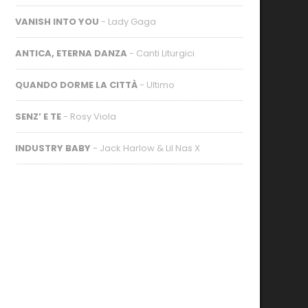
VANISH INTO YOU
- Lady Gaga
ANTICA, ETERNA DANZA
- Canti Liturgici
QUANDO DORME LA CITTÀ
- Ultimo
SENZ’ E TE
- Rosy Viola
INDUSTRY BABY
- Jack Harlow & Lil Nas X