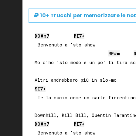
10+ Trucchi per memorizzare le not
DO#
m7
MI
7+
 Benvenuto a 'sto show

RE#
m
Mo c'ho 'sto modo e un po' ti tira sce
SI
7+
 Te la cucio come un sarto fiorentino

DO#
m7
MI
7+
 Benvenuto a 'sto show
