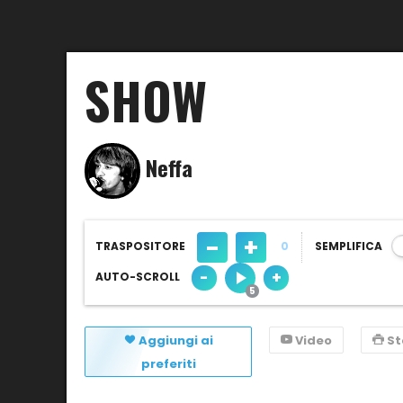
SHOW
Neffa
-
+
TRASPOSITORE
0
SEMPLIFICA
-
+
AUTO-SCROLL
Aggiungi ai
Video
S
preferiti