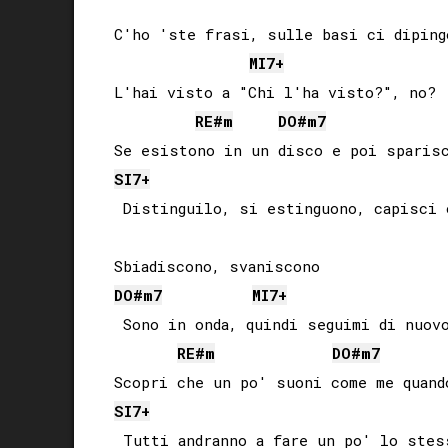
C'ho 'ste frasi, sulle basi ci dipingo
MI
7+
L'hai visto a "Chi l'ha visto?", no?

RE#
m
DO#
m7
SI
7+
 Distinguilo, si estinguono, capisci o
DO#
m7
MI
7+
 Sono in onda, quindi seguimi di nuovo
RE#
m
DO#
m7
SI
7+
 Tutti andranno a fare un po' lo stess