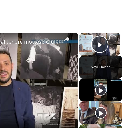
×
×
Motta Sant'Anastasia. L'omaggio al tenore mottese Giuseppe Di Stefano nel giorno della sua nascita.
Play V
Now Playing
ay
deo