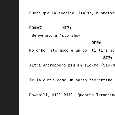
Suona già la sveglia, Italia, buongiorn
DO#
m7
MI
7+
 Benvenuto a 'sto show

RE#
m
Mo c'ho 'sto modo e un po' ti tira sce
SI
7+
Altri andrebbero più in slo-mo (Slo-m
Te la cucio come un sarto fiorentino

Downhill, Kill Bill, Quentin Tarantino