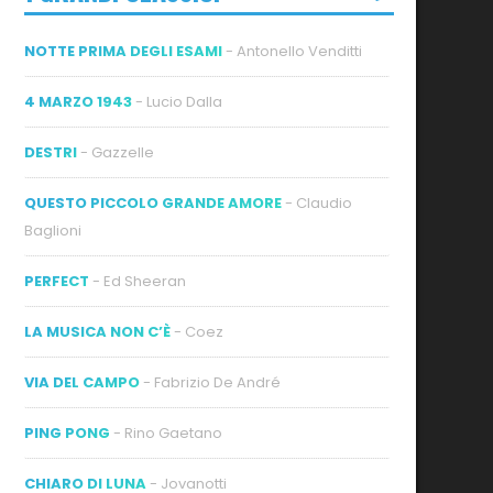
NOTTE PRIMA DEGLI ESAMI
- Antonello Venditti
4 MARZO 1943
- Lucio Dalla
DESTRI
- Gazzelle
ideo
QUESTO PICCOLO GRANDE AMORE
- Claudio
Baglioni
PERFECT
- Ed Sheeran
LA MUSICA NON C’È
- Coez
VIA DEL CAMPO
- Fabrizio De André
PING PONG
- Rino Gaetano
CHIARO DI LUNA
- Jovanotti