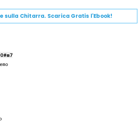
e su
lla
Chitarra
. Scarica Gratis l'Ebook!
DO#
m7
mo
