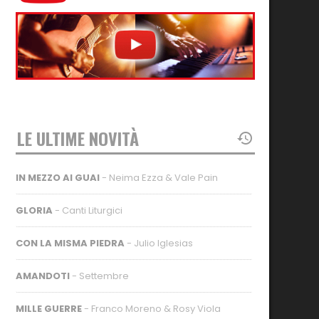
LE ULTIME NOVITÀ
IN MEZZO AI GUAI
- Neima Ezza & Vale Pain
GLORIA
- Canti Liturgici
CON LA MISMA PIEDRA
- Julio Iglesias
AMANDOTI
- Settembre
MILLE GUERRE
- Franco Moreno & Rosy Viola