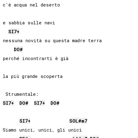
c'è acqua nel deserto

e sabbia sulle navi

SI
7+
nessuna novità su questa madre terra

DO#
perché incontrarti è già

la più grande scoperta

SI
7+
DO#
SI
7+
DO#
SI
7+
SOL#
m7
Siamo unici, unici, gli unici
