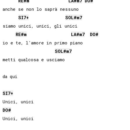
RE#
m
LA#
m7
DO#
anche se non lo saprà nessuno

SI
7+
SOL#
m7
siamo unici, unici, gli unici

RE#
m
LA#
m7
DO#
io e te, l'amore in primo piano

SOL#
m7
metti qualcosa e usciamo

da qui

SI
7+
DO#
Unici, unici
