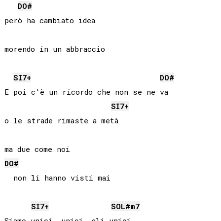
DO#
però ha cambiato idea

morendo in un abbraccio

SI
7+
DO#
E poi c'è un ricordo che non se ne va

SI
7+
o le strade rimaste a metà

DO#
  non li hanno visti mai

SI
7+
SOL#
m7
Siamo unici, unici, gli unici
