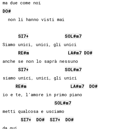
DO#
  non li hanno visti mai

SI
7+
SOL#
m7
Siamo unici, unici, gli unici

RE#
m
LA#
m7
DO#
anche se non lo saprà nessuno

SI
7+
SOL#
m7
siamo unici, unici, gli unici

RE#
m
LA#
m7
DO#
io e te, l'amore in primo piano

SOL#
m7
metti qualcosa e usciamo

SI
7+
DO#
SI
7+
DO#
da qui
