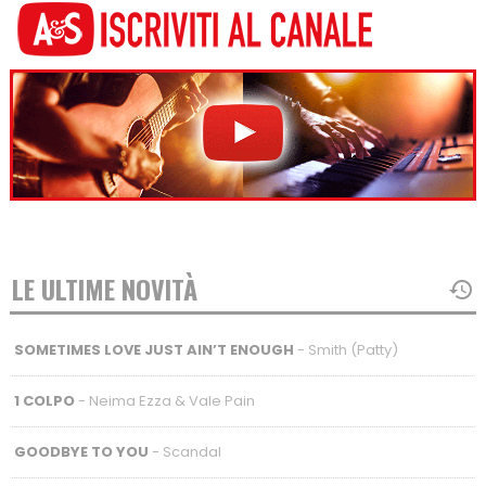
LE ULTIME NOVITÀ
SOMETIMES LOVE JUST AIN’T ENOUGH
- Smith (Patty)
1 COLPO
- Neima Ezza & Vale Pain
GOODBYE TO YOU
- Scandal