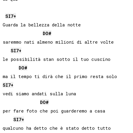
SI
7+
Guarda la bellezza della notte

DO#
saremmo nati almeno milioni di altre volte

SI
7+
le possibilità stan sotto il tuo cuscino

DO#
SI
7+
vedi siamo andati sulla luna

DO#
per fare foto che poi guarderemo a casa

SI
7+
qualcuno ha detto che è stato detto tutto
