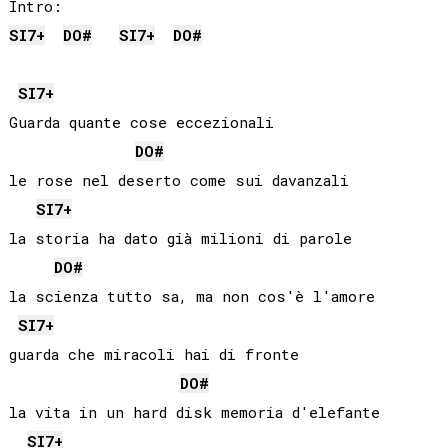
SI
7+
DO#
SI
7+
DO#
SI
7+
Guarda quante cose eccezionali

DO#
le rose nel deserto come sui davanzali

SI
7+
la storia ha dato già milioni di parole

DO#
la scienza tutto sa, ma non cos'è l'amore

SI
7+
guarda che miracoli hai di fronte

DO#
la vita in un hard disk memoria d'elefante

SI
7+