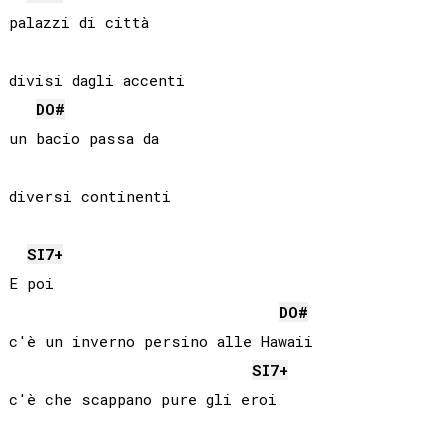
palazzi di città

divisi dagli accenti

DO#
un bacio passa da

diversi continenti

SI
7+
E poi

DO#
c'è un inverno persino alle Hawaii

SI
7+
c'è che scappano pure gli eroi
