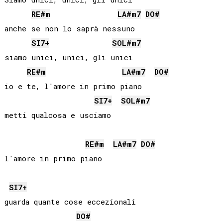
RE#
m
LA#
m7
DO#
anche se non lo saprà nessuno

SI
7+
SOL#
m7
siamo unici, unici, gli unici

RE#
m
LA#
m7
DO#
io e te, l'amore in primo piano

SI
7+
SOL#
m7
metti qualcosa e usciamo

RE#
m
LA#
m7
DO#
l'amore in primo piano

SI
7+
guarda quante cose eccezionali

DO#