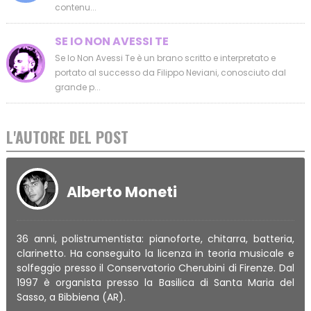
contenu...
SE IO NON AVESSI TE
Se Io Non Avessi Te è un brano scritto e interpretato e
portato al successo da Filippo Neviani, conosciuto dal
grande p...
L'AUTORE DEL POST
Alberto Moneti
36 anni, polistrumentista: pianoforte, chitarra, batteria,
clarinetto. Ha conseguito la licenza in teoria musicale e
solfeggio presso il Conservatorio Cherubini di Firenze. Dal
1997 è organista presso la Basilica di Santa Maria del
Sasso, a Bibbiena (AR).