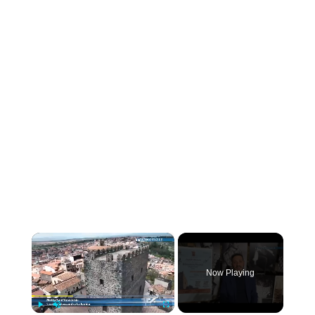
×
Now Playing