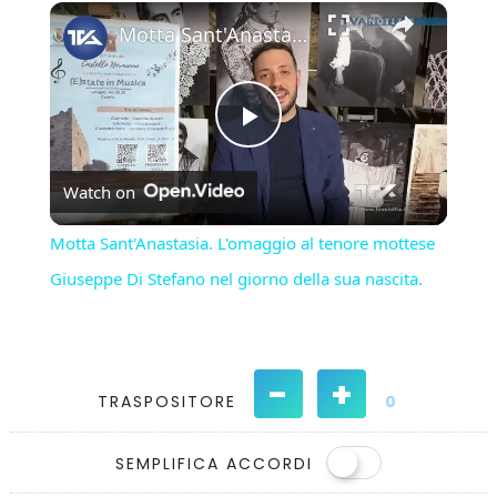
×
Play
Unmute
Fullscreen
Motta Sant'Anastasia. L'omaggio al tenore mottese Giuseppe Di Stefano nel giorno della sua nascita.
Play
Watch on
Video
Motta Sant'Anastasia. L'omaggio al tenore mottese
Giuseppe Di Stefano nel giorno della sua nascita.
-
+
TRASPOSITORE
0
SEMPLIFICA ACCORDI