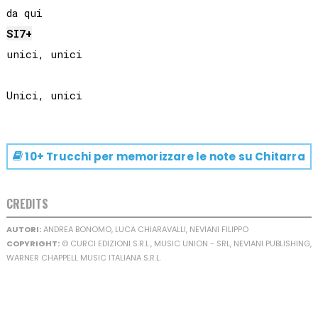
SI
7+
unici, unici

10+ Trucchi per memorizzare le note su
Chitarra
CREDITS
AUTORI:
ANDREA BONOMO, LUCA CHIARAVALLI, NEVIANI FILIPPO
COPYRIGHT:
© CURCI EDIZIONI S.R.L., MUSIC UNION - SRL, NEVIANI PUBLISHING,
WARNER CHAPPELL MUSIC ITALIANA S.R.L.