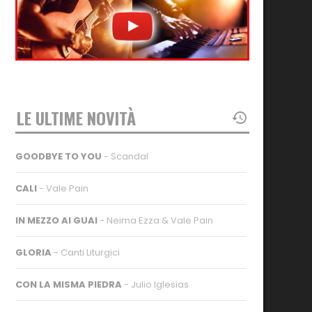
LE ULTIME NOVITÀ
GOODBYE TO YOU
- Scandal
CALI
- Vale Pain
IN MEZZO AI GUAI
- Neima Ezza & Vale Pain
GLORIA
- Canti Liturgici
CON LA MISMA PIEDRA
- Julio Iglesias