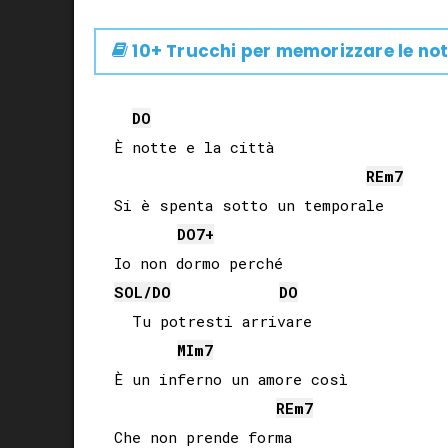
10+ Trucchi per memorizzare le not
DO
È notte e la città

RE
m7
Si è spenta sotto un temporale

DO
7+
SOL
/
DO
DO
  Tu potresti arrivare

MI
m7
È un inferno un amore così

RE
m7
Che non prende forma
