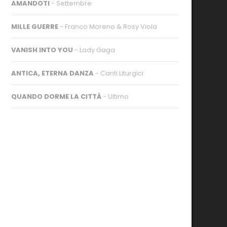
AMANDOTI
- Settembre
MILLE GUERRE
- Franco Moreno & Rosy Viola
VANISH INTO YOU
- Lady Gaga
ANTICA, ETERNA DANZA
- Canti Liturgici
QUANDO DORME LA CITTÀ
- Ultimo