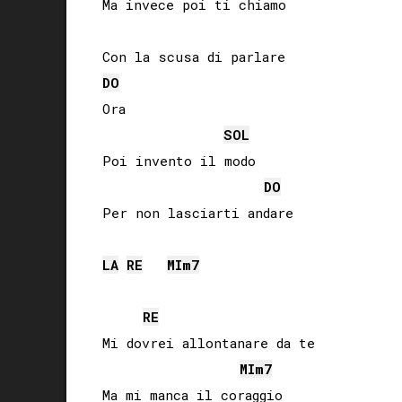
Ma invece poi ti chiamo

DO
Ora

SOL
Poi invento il modo

DO
LA
RE
MI
m7
RE
Mi dovrei allontanare da te

MI
m7
Ma mi manca il coraggio
