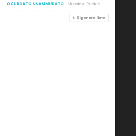
O SURDATO NNAMMURATO
- Massimo Ranieri
Rigenera lista