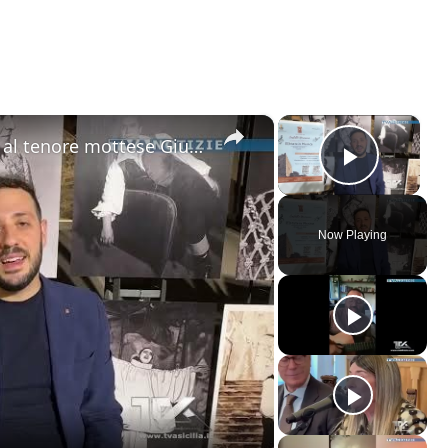
×
×
Motta Sant'Anastasia. L'omaggio al tenore mottese Giuseppe Di Stefano nel giorno della sua nascita.
Play V
Now Playing
ay
deo