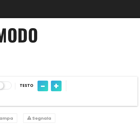
 MODO
-
+
TESTO
tampa
Segnala