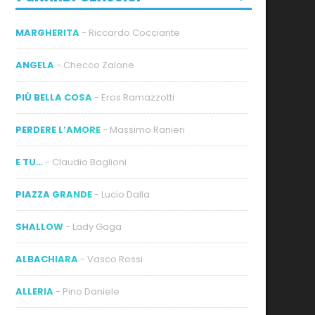
MARGHERITA
- Riccardo Cocciante
ANGELA
- Checco Zalone
PIÙ BELLA COSA
- Eros Ramazzotti
ideo
PERDERE L’AMORE
- Massimo Ranieri
E TU…
- Claudio Baglioni
PIAZZA GRANDE
- Lucio Dalla
SHALLOW
- Lady Gaga
ALBACHIARA
- Vasco Rossi
ALLERIA
- Pino Daniele