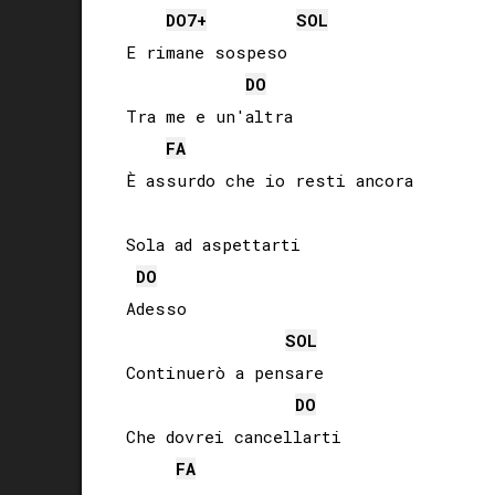
DO
7+
SOL
E rimane sospeso

DO
Tra me e un'altra

FA
È assurdo che io resti ancora

Sola ad aspettarti

DO
Adesso

SOL
Continuerò a pensare

DO
Che dovrei cancellarti

FA