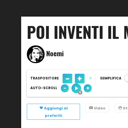
POI INVENTI IL
Noemi
-
+
TRASPOSITORE
0
SEMPLIFICA
-
+
AUTO-SCROLL
Aggiungi ai
Video
S
preferiti