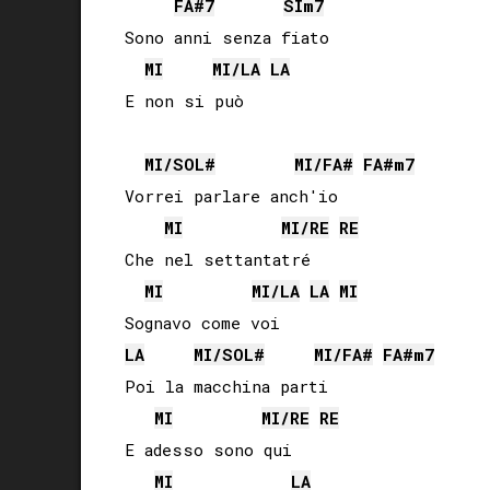
FA#
7
SI
m7
Sono anni senza fiato

MI
MI
/
LA
LA
E non si può

MI
/
SOL#
MI
/
FA#
FA#
m7
Vorrei parlare anch'io

MI
MI
/
RE
RE
Che nel settantatré

MI
MI
/
LA
LA
MI
LA
MI
/
SOL#
MI
/
FA#
FA#
m7
Poi la macchina parti

MI
MI
/
RE
RE
E adesso sono qui

MI
LA