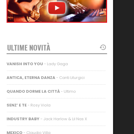
ULTIME NOVITÀ
VANISH INTO YOU
- Lady Gaga
ANTICA, ETERNA DANZA
- Canti Liturgici
QUANDO DORME LA CITTÀ
- Ultimo
SENZ’ E TE
- Rosy Viola
INDUSTRY BABY
- Jack Harlow & Lil Nas X
MEXICO
- Claudio Villa