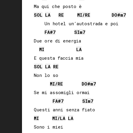
SOL
LA
RE
MI
/
RE
DO#
m7
    Un hotel un'autostrada e poi

FA#
7
SI
m7
Due ore di energia

MI
LA
SOL
LA
RE
Non lo so

MI
/
RE
DO#
m7
Se mi assomigli ormai

FA#
7
SI
m7
MI
MI
/
LA
LA
Sono i miei
