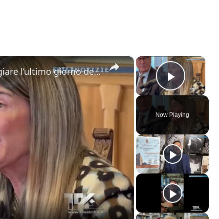
×
×
Catania. Tutto pronto per festeggiare l’ultimo giorno dell’anno con “Capodanno in Musica” in dirett
Play V
Now Playing
ay
deo