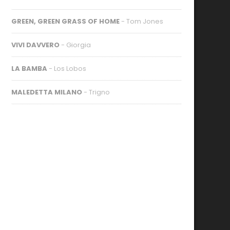
GREEN, GREEN GRASS OF HOME
- Tom Jones
VIVI DAVVERO
- Giorgia
LA BAMBA
- Los Lobos
MALEDETTA MILANO
- Trigno