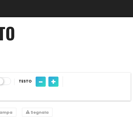
ATO
-
+
TESTO
tampa
Segnala