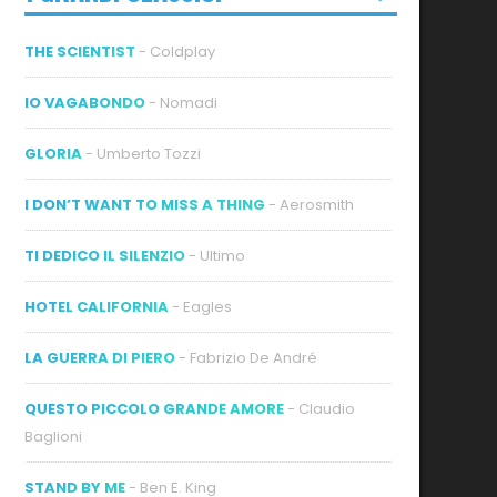
THE SCIENTIST
- Coldplay
IO VAGABONDO
- Nomadi
GLORIA
- Umberto Tozzi
ideo
I DON’T WANT TO MISS A THING
- Aerosmith
TI DEDICO IL SILENZIO
- Ultimo
HOTEL CALIFORNIA
- Eagles
LA GUERRA DI PIERO
- Fabrizio De André
QUESTO PICCOLO GRANDE AMORE
- Claudio
Baglioni
STAND BY ME
- Ben E. King