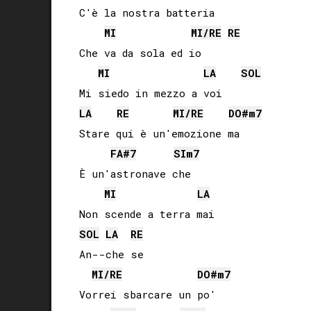
C'è la nostra batteria

MI
MI
/
RE
RE
Che va da sola ed io

MI
LA
SOL
LA
RE
MI
/
RE
DO#
m7
Stare qui è un'emozione ma

FA#
7
SI
m7
È un'astronave che

MI
LA
SOL
LA
RE
An--che se

MI
/
RE
DO#
m7
Vorrei sbarcare un po'
