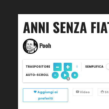
ANNI SENZA FI
Pooh
-
+
TRASPOSITORE
0
SEMPLIFICA
-
+
AUTO-SCROLL
Aggiungi ai
Video
S
preferiti