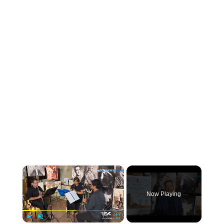
×
Now Playing