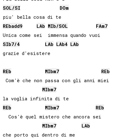
SOL
/
SI
DO
m
REb
add9
LAb
MIb
/
SOL
FA
m7
SIb
7/4
LAb
LAb
4
LAb
REb
MIb
m7
REb
 Com'è che non passa con gli anni miei

MIb
m7
REb
MIb
m7
REb
  Cos'è quel mistero che ancora sei

MIb
m7
LAb
che porto qui dentro di me
