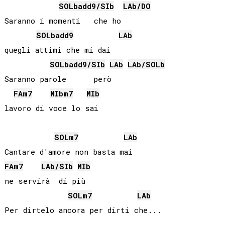
SOLb
add9/
SIb
LAb
/
DO
Saranno i momenti   che ho

SOLb
add9
LAb
quegli attimi che mi dai

SOLb
add9/
SIb
LAb
LAb
/
SOLb
Saranno parole      però

FA
m7
MIb
m7
MIb
SOL
m7
LAb
FA
m7
LAb
/
SIb
MIb
ne servirà  di più

SOL
m7
LAb
Per dirtelo ancora per dirti che...
