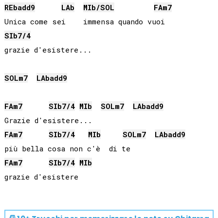
REb
add9
LAb
MIb
/
SOL
FA
m7
SIb
7/4
grazie d'esistere...

SOL
m7
LAb
add9
FA
m7
SIb
7/4
MIb
SOL
m7
LAb
add9
FA
m7
SIb
7/4
MIb
SOL
m7
LAb
add9
FA
m7
SIb
7/4
MIb