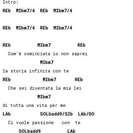
REb
MIb
m7/4
REb
MIb
m7/4
REb
MIb
m7/4
REb
MIb
m7/4
REb
MIb
m7
REb
  Com'è cominciata io non saprei

MIb
m7
REb
MIb
m7
REb
  Che sei diventata la mia lei

MIb
m7
LAb
SOLb
add9/
SIb
LAb
/
DO
  Ci vuole passione   con  te

SOLb
add9
LAb