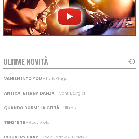
ULTIME NOVITÀ
VANISH INTO YOU
- Lady Gaga
ANTICA, ETERNA DANZA
- Canti Liturgici
QUANDO DORME LA CITTÀ
- Ultimo
SENZ’ E TE
- Rosy Viola
INDUSTRY BABY
- Jack Harlow & Lil Nas X