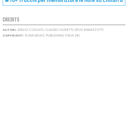
10+ Trucchi per memorizzare le note su
Chitarra
CREDITS
AUTORI:
ADELIO COGLIATI, CLAUDIO GUIDETTI, EROS RAMAZZOTTI
COPYRIGHT:
© EMI MUSIC PUBLISHING ITALIA SRL