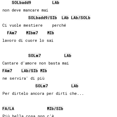
SOLb
add9
LAb
non deve mancare mai

SOLb
add9/
SIb
LAb
LAb
/
SOLb
Ci vuole mestiere    perché

FA
m7
MIb
m7
MIb
SOL
m7
LAb
FA
m7
LAb
/
SIb
MIb
ne servira' di più

SOL
m7
LAb
Per dirtelo ancora per dirti che...

FA
/
LA
MIb
/
SIb