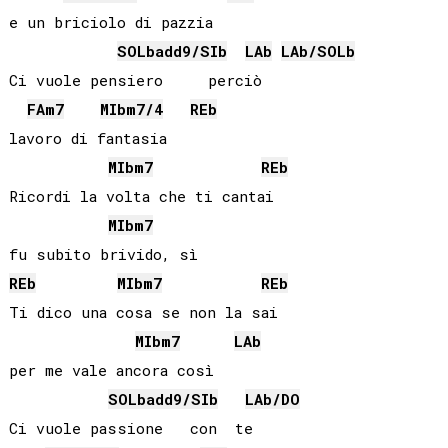
e un briciolo di pazzia

SOLb
add9/
SIb
LAb
LAb
/
SOLb
Ci vuole pensiero     perciò

FA
m7
MIb
m7/4
REb
lavoro di fantasia

MIb
m7
REb
Ricordi la volta che ti cantai

MIb
m7
REb
MIb
m7
REb
Ti dico una cosa se non la sai

MIb
m7
LAb
per me vale ancora così

SOLb
add9/
SIb
LAb
/
DO
Ci vuole passione   con  te
