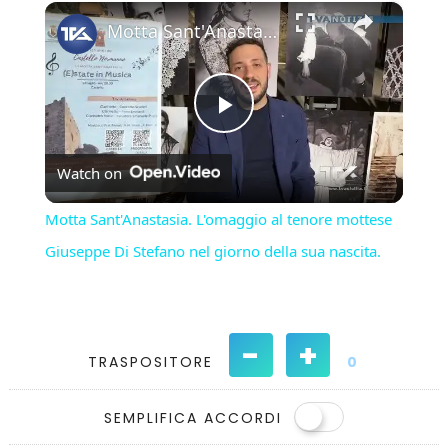
×
Play
Unmute
Fullscreen
Motta Sant'Anastasia. L'omaggio al tenore mottese Giuseppe Di Stefano nel giorno della sua nascita.
Play
Watch on
Video
Motta Sant'Anastasia. L'omaggio al tenore mottese
Giuseppe Di Stefano nel giorno della sua nascita.
-
+
TRASPOSITORE
0
SEMPLIFICA ACCORDI