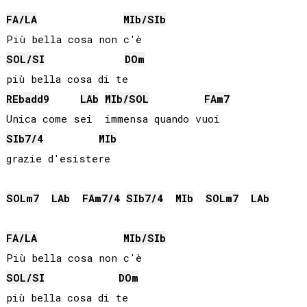
FA
/
LA
MIb
/
SIb
SOL
/
SI
DO
m
REb
add9
LAb
MIb
/
SOL
FA
m7
SIb
7/4
MIb
grazie d'esistere

SOL
m7
LAb
FA
m7/4
SIb
7/4
MIb
SOL
m7
LAb
FA
/
LA
MIb
/
SIb
SOL
/
SI
DO
m