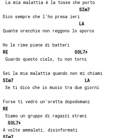
 La mia malattia è la tosse che porto

SI
m7
Dico sempre che l'ho presa ieri

LA
Quante orecchie non reggono lo sporco

RE
SOL
7+
 Guardo questo cielo, tu non torni

SI
m7
LA
 Se ti dico che io muoio tra due giorni

RE
 Siamo un gruppo di ragazzi strani

SOL
7+
SI
m7