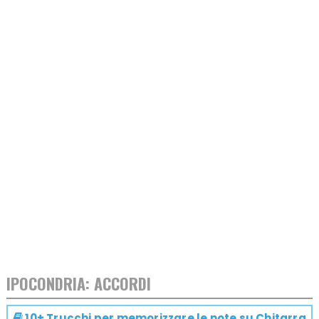
IPOCONDRIA: ACCORDI
10+ Trucchi per memorizzare le note su
Chitarra