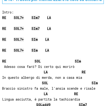
RE
SOL
7+
SI
m7
LA
RE
SOL
7+
SI
m7
LA
RE
SOL
7+
SI
m
LA
RE
SOL
7+
SI
m
LA
RE
SOL
SI
m
 Adesso cosa farò? Di certo qui morirò

LA
RE
In questo albergo di merda, non a casa mia

SOL
SI
m
Braccio sinistro fa male, l'ansia scende e risale

LA
RE
Lingua asciutta, è partita la tachicardia

SOL
add9
SI
m7