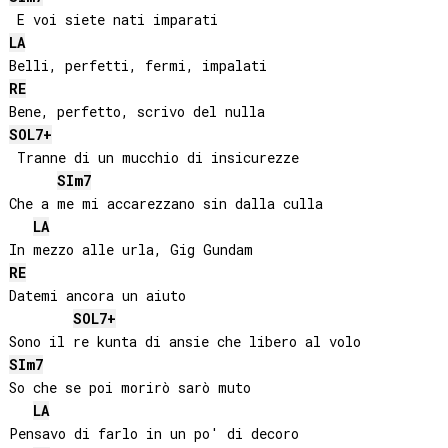
LA
RE
SOL
7+
 Tranne di un mucchio di insicurezze

SI
m7
Che a me mi accarezzano sin dalla culla

LA
RE
Datemi ancora un aiuto

SOL
7+
SI
m7
So che se poi morirò sarò muto

LA
Pensavo di farlo in un po' di decoro
