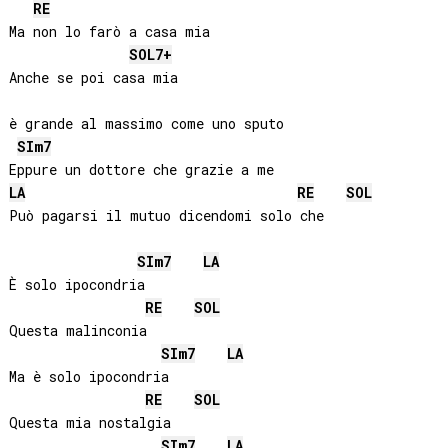
RE
Ma non lo farò a casa mia

SOL
7+
Anche se poi casa mia 

è grande al massimo come uno sputo

SI
m7
LA
RE
SOL
Può pagarsi il mutuo dicendomi solo che

SI
m7
LA
È solo ipocondria

RE
SOL
Questa malinconia

SI
m7
LA
Ma è solo ipocondria

RE
SOL
Questa mia nostalgia

SI
m7
LA