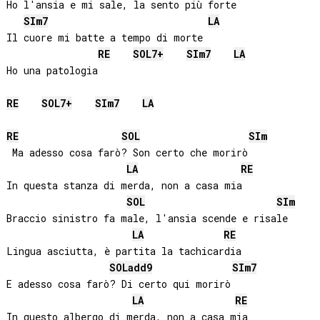
Ho l'ansia e mi sale, la sento più forte

SI
m7
LA
Il cuore mi batte a tempo di morte

RE
SOL
7+
SI
m7
LA
Ho una patologia

RE
SOL
7+
SI
m7
LA
RE
SOL
SI
m
 Ma adesso cosa farò? Son certo che morirò

LA
RE
In questa stanza di merda, non a casa mia

SOL
SI
m
Braccio sinistro fa male, l'ansia scende e risale

LA
RE
Lingua asciutta, è partita la tachicardia

SOL
add9
SI
m7
E adesso cosa farò? Di certo qui morirò

LA
RE
In questo albergo di merda, non a casa mia
