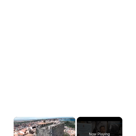
×
Now Playing