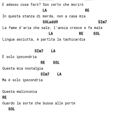
E adesso cosa farò? Son certo che morirò

LA
RE
In questa stanza di merda, non a casa mia

SOL
add9
SI
m7
La fame d'aria che sale, l'ansia cresce e fa male

LA
RE
SOL
Lingua asciutta, è partita la tachicardia

SI
m7
LA
È solo ipocondria

RE
SOL
Questa mia nostalgia

SI
m7
LA
Ma è solo ipocondria

RE
Guardo la sorte che bussa alle porte

SOL