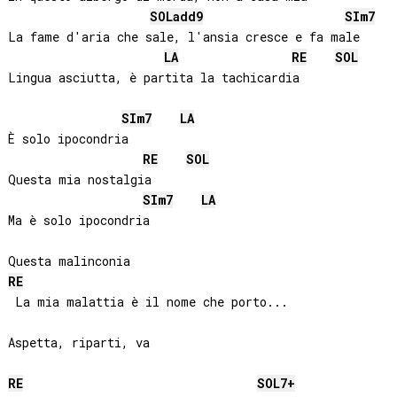
SOL
add9
SI
m7
La fame d'aria che sale, l'ansia cresce e fa male

LA
RE
SOL
Lingua asciutta, è partita la tachicardia

SI
m7
LA
È solo ipocondria

RE
SOL
Questa mia nostalgia

SI
m7
LA
Ma è solo ipocondria

RE
 La mia malattia è il nome che porto...

Aspetta, riparti, va

RE
SOL
7+