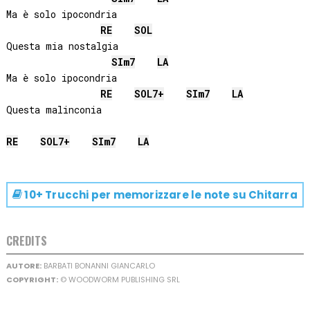
Ma è solo ipocondria

RE
SOL
Questa mia nostalgia

SI
m7
LA
Ma è solo ipocondria

RE
SOL
7+
SI
m7
LA
Questa malinconia

RE
SOL
7+
SI
m7
LA
10+ Trucchi per memorizzare le note su
Chitarra
CREDITS
AUTORE:
BARBATI BONANNI GIANCARLO
COPYRIGHT:
© WOODWORM PUBLISHING SRL