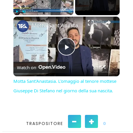
×
Play
Unmute
Fullscreen
Motta Sant'Anastasia. L'omaggio al tenore mottese Giuseppe Di Stefano nel giorno della sua nascita.
Play
Watch on
Video
Motta Sant'Anastasia. L'omaggio al tenore mottese
Giuseppe Di Stefano nel giorno della sua nascita.
-
+
TRASPOSITORE
0