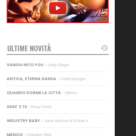
ULTIME NOVITÀ
VANISH INTO YOU
- Lady Gaga
ANTICA, ETERNA DANZA
- Canti Liturgici
QUANDO DORME LA CITTÀ
- Ultimo
SENZ’ E TE
- Rosy Viola
INDUSTRY BABY
- Jack Harlow & Lil Nas X
MEXICO
- Claudio Villa