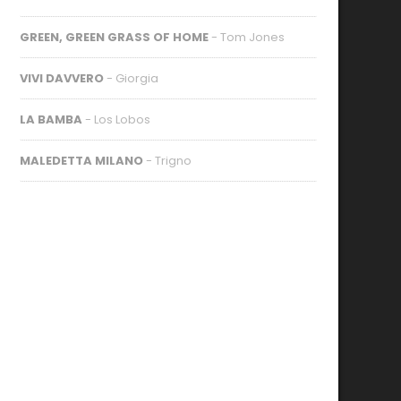
GREEN, GREEN GRASS OF HOME
- Tom Jones
VIVI DAVVERO
- Giorgia
LA BAMBA
- Los Lobos
MALEDETTA MILANO
- Trigno