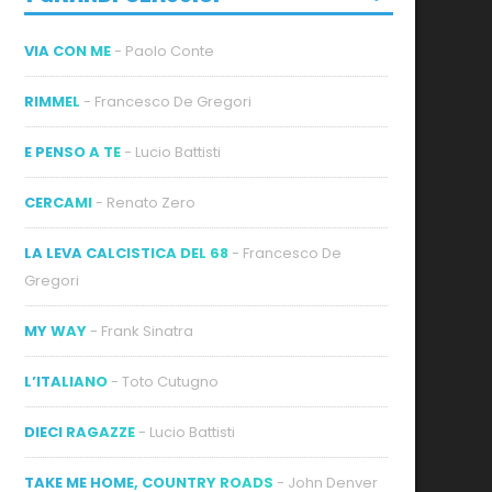
VIA CON ME
- Paolo Conte
RIMMEL
- Francesco De Gregori
E PENSO A TE
- Lucio Battisti
CERCAMI
- Renato Zero
LA LEVA CALCISTICA DEL 68
- Francesco De
Gregori
MY WAY
- Frank Sinatra
L’ITALIANO
- Toto Cutugno
DIECI RAGAZZE
- Lucio Battisti
TAKE ME HOME, COUNTRY ROADS
- John Denver