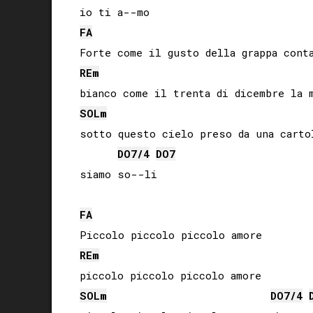
FA
RE
m
SOL
m
sotto questo cielo preso da una cartol
DO
7/4
DO
7
siamo so--li

FA
RE
m
SOL
m
DO
7/4