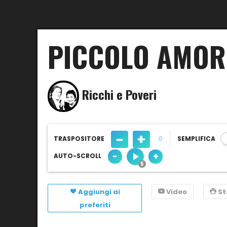
PICCOLO AMOR
Ricchi e Poveri
-
+
TRASPOSITORE
0
SEMPLIFICA
-
+
AUTO-SCROLL
Aggiungi ai
Video
S
preferiti