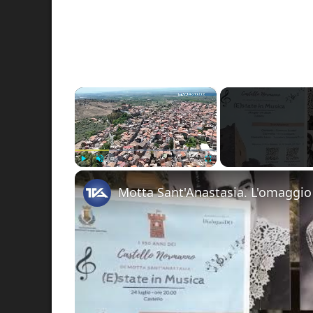
×
Play
Unmute
Fullscreen