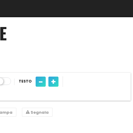
E
-
+
TESTO
tampa
Segnala