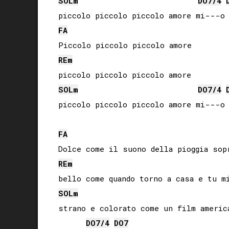
SOL
m
DO
7/4
FA
RE
m
SOL
m
DO
7/4
piccolo piccolo piccolo amore mi---o

FA
RE
m
SOL
m
strano e colorato come un film america
DO
7/4
DO
7