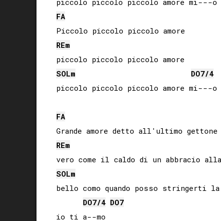
FA
RE
m
SOL
m
DO
7/4
piccolo piccolo piccolo amore mi---o

FA
RE
m
SOL
m
bello como quando posso stringerti la 
DO
7/4
DO
7
io ti a--mo
