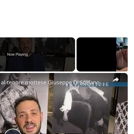
Now Playing
×
Motta Sant'Anastasia. L'omaggio al tenore mottese Giuseppe Di Stefano nel giorno della sua nascita.