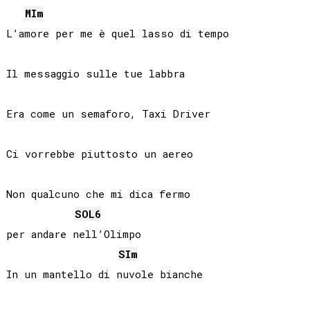
MI
m
L’amore per me è quel lasso di tempo

Il messaggio sulle tue labbra

Era come un semaforo, Taxi Driver

Ci vorrebbe piuttosto un aereo

Non qualcuno che mi dica fermo

SOL
6
per andare nell’Olimpo

SI
m
In un mantello di nuvole bianche
