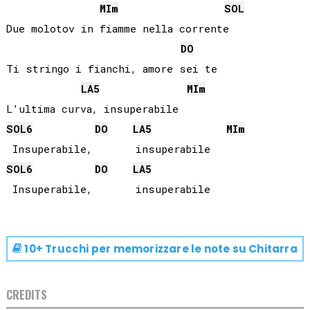
MI
m
SOL
Due molotov in fiamme nella corrente

DO
Ti stringo i fianchi, amore sei te

LA
5
MI
m
SOL
6
DO
LA
5
MI
m
SOL
6
DO
LA
5
10+ Trucchi per memorizzare le note su
Chitarra
CREDITS