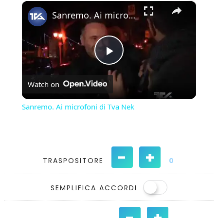
×
Play
Unmute
Fullscreen
Sanremo. Ai microfoni di Tva Nek
Play
Watch on
Video
Sanremo. Ai microfoni di Tva Nek
-
+
TRASPOSITORE
0
SEMPLIFICA ACCORDI
-
+