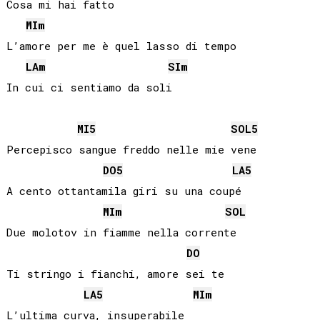
Cosa mi hai fatto

MI
m
L’amore per me è quel lasso di tempo

LA
m
SI
m
In cui ci sentiamo da soli

MI
5
SOL
5
Percepisco sangue freddo nelle mie vene

DO
5
LA
5
A cento ottantamila giri su una coupé

MI
m
SOL
Due molotov in fiamme nella corrente

DO
Ti stringo i fianchi, amore sei te

LA
5
MI
m