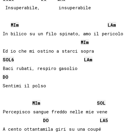
 Insuperabile,       insuperabile

MI
m
LA
m
In bilico su un filo spinato, amo il pericolo

MI
m
SOL
6
LA
m
DO
Sentimi il polso

MI
m
SOL
Percepisco sangue freddo nelle mie vene

DO
LA
5
A cento ottantamila giri su una coupé
