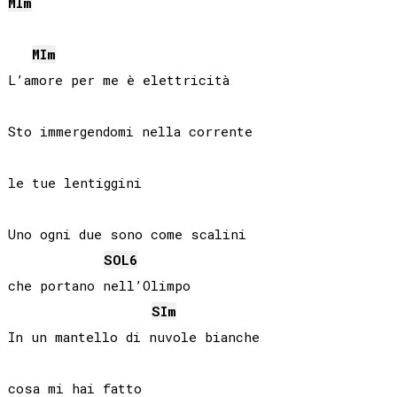
MI
m
MI
m
L’amore per me è elettricità

Sto immergendomi nella corrente

le tue lentiggini

Uno ogni due sono come scalini

SOL
6
che portano nell’Olimpo

SI
m
In un mantello di nuvole bianche

cosa mi hai fatto
