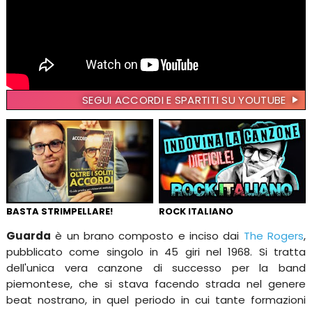
SEGUI ACCORDI E SPARTITI SU YOUTUBE
BASTA STRIMPELLARE!
ROCK ITALIANO
Guarda
è un brano composto e inciso dai
The Rogers
,
pubblicato come singolo in 45 giri nel 1968. Si tratta
dell'unica vera canzone di successo per la band
piemontese, che si stava facendo strada nel genere
beat nostrano, in quel periodo in cui tante formazioni