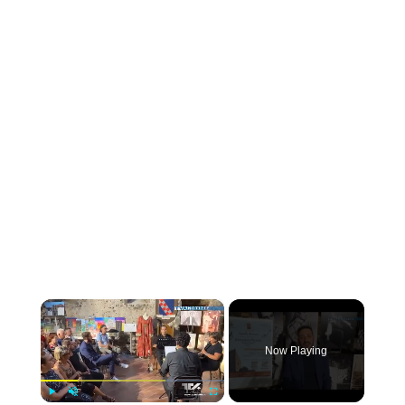
×
Now Playing