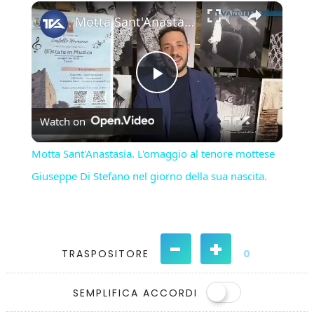
×
Play
Unmute
Fullscreen
Motta Sant'Anastasia. L'omaggio al tenore mottese Giuseppe Di Stefano nel giorno della sua nascita.
Play
Watch on
Video
Motta Sant'Anastasia. L'omaggio al tenore mottese
Giuseppe Di Stefano nel giorno della sua nascita.
-
+
TRASPOSITORE
0
SEMPLIFICA ACCORDI