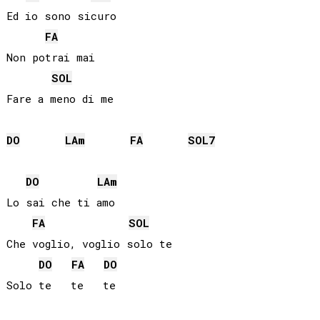
Ed io sono sicuro

FA
Non potrai mai

SOL
Fare a meno di me

DO
LA
m
FA
SOL
7
DO
LA
m
Lo sai che ti amo

FA
SOL
Che voglio, voglio solo te

DO
FA
DO