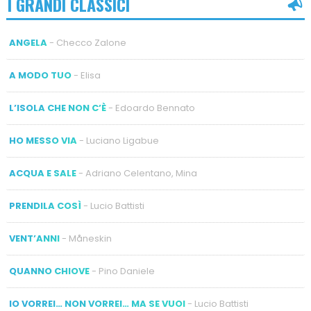
I GRANDI CLASSICI
ANGELA
- Checco Zalone
A MODO TUO
- Elisa
L’ISOLA CHE NON C’È
- Edoardo Bennato
HO MESSO VIA
- Luciano Ligabue
ACQUA E SALE
- Adriano Celentano, Mina
PRENDILA COSÌ
- Lucio Battisti
VENT’ANNI
- Måneskin
QUANNO CHIOVE
- Pino Daniele
IO VORREI… NON VORREI… MA SE VUOI
- Lucio Battisti