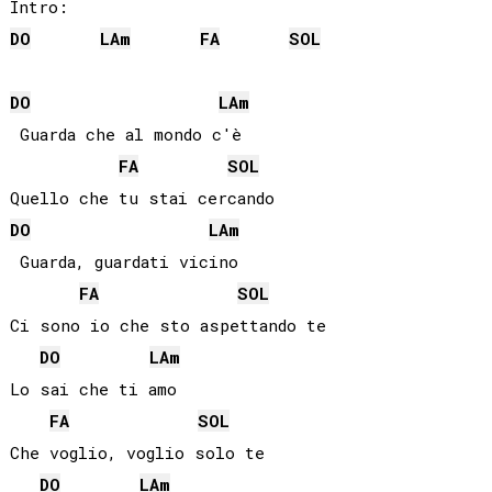
DO
LA
m
FA
SOL
DO
LA
m
 Guarda che al mondo c'è

FA
SOL
DO
LA
m
 Guarda, guardati vicino

FA
SOL
Ci sono io che sto aspettando te

DO
LA
m
Lo sai che ti amo

FA
SOL
Che voglio, voglio solo te

DO
LA
m