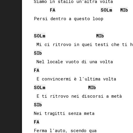
Siamo in stallo un'altra volta

FA
SOL
m
MIb
Persi dentro a questo loop

SOL
m
MIb
SIb
FA
SOL
m
MIb
SIb
FA
Ferma l'auto, scendo qua
