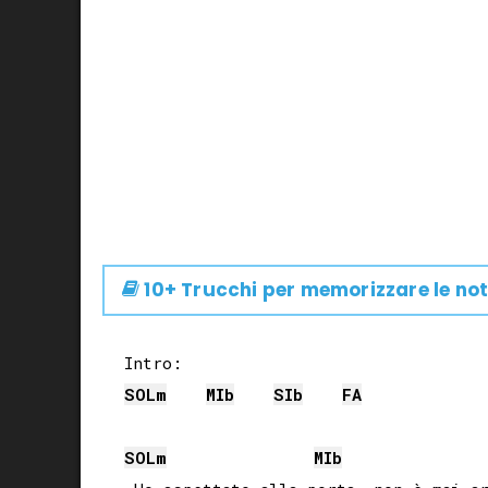
10+ Trucchi per memorizzare le not
SOL
m
MIb
SIb
FA
SOL
m
MIb