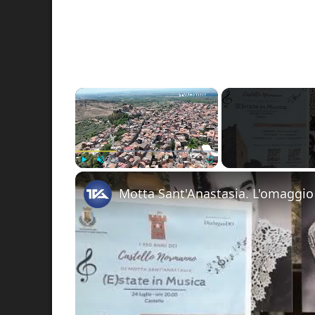
×
Play
Unmute
Fullscreen