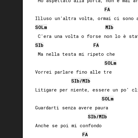
 Ho aspettato alla porta, non è mai ar
FA
SOL
m
MIb
SIb
FA
 Ma nella testa mi ripeto che

SOL
m
Vorrei parlare fino alle tre

SIb
/
MIb
Litigare per niente, essere un po' cli
SOL
m
Guardarti senza avere paura

SIb
/
MIb
Anche se poi mi confondo

FA