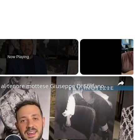
Now Playing
×
Motta Sant'Anastasia. L'omaggio al tenore mottese Giuseppe Di Stefano nel giorno della sua nascita.