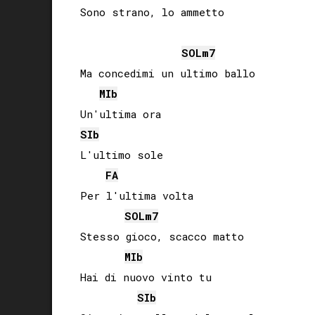
Sono strano, lo ammetto

SOL
m7
Ma concedimi un ultimo ballo

MIb
SIb
L'ultimo sole

FA
Per l'ultima volta

SOL
m7
Stesso gioco, scacco matto

MIb
Hai di nuovo vinto tu

SIb