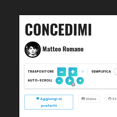
CONCEDIMI
Matteo Romano
-
+
TRASPOSITORE
0
SEMPLIFICA
-
+
AUTO-SCROLL
Aggiungi ai
Video
S
preferiti