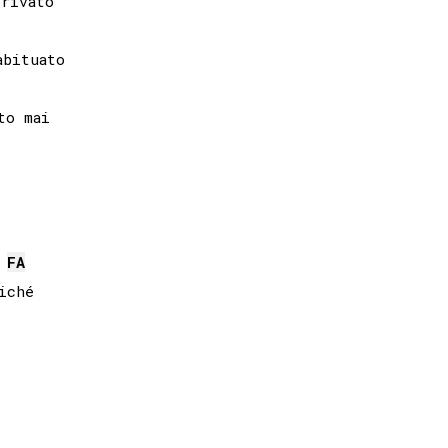
rivato

FA
ché
