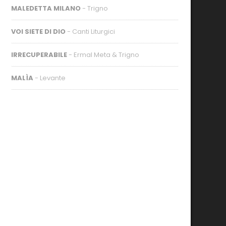
MALEDETTA MILANO
- Trigno
VOI SIETE DI DIO
- Canti Liturgici
IRRECUPERABILE
- Ermal Meta & Trigno
MALÌA
- Levante