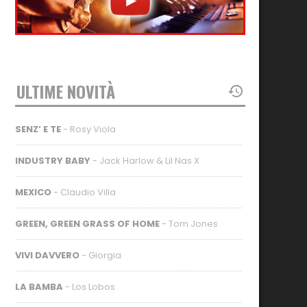
ULTIME NOVITÀ
SENZ’ E TE
- Rosy Viola
INDUSTRY BABY
- Jack Harlow & Lil Nas X
MEXICO
- Claudio Villa
GREEN, GREEN GRASS OF HOME
- Tom Jones
VIVI DAVVERO
- Giorgia
LA BAMBA
- Los Lobos