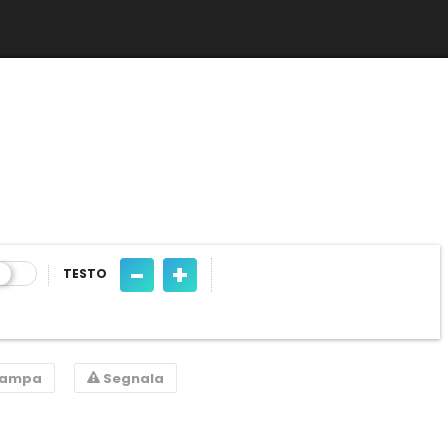
-
+
TESTO
tampa
Segnala