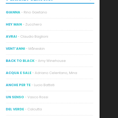
GIANNA
- Rino Gaetano
HEY MAN
- Zucchero
AVRAI
- Claudio Baglioni
VENT’ANNI
- Måneskin
BACK TO BLACK
- Amy Winehouse
ACQUA E SALE
- Adriano Celentano, Mina
ANCHE PER TE
- Lucio Battisti
UN SENSO
- Vasco Rossi
DEL VERDE
- Calcutta