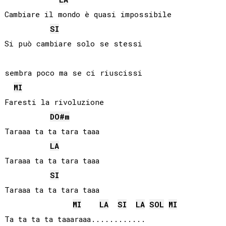
Cambiare il mondo è quasi impossibile

SI
Si può cambiare solo se stessi

sembra poco ma se ci riuscissi

MI
Faresti la rivoluzione

DO#
m
Taraaa ta ta tara taaa

LA
Taraaa ta ta tara taaa

SI
Taraaa ta ta tara taaa

MI
LA
SI
LA
SOL
MI
Ta ta ta ta taaaraaa............
