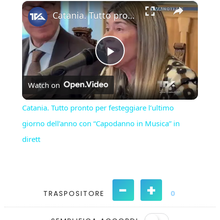
×
Play
Unmute
Fullscreen
Catania. Tutto pronto per festeggiare l’ultimo giorno dell’anno con “Capodanno in Musica” in dirett
Play
Watch on
Video
Catania. Tutto pronto per festeggiare l’ultimo
giorno dell’anno con “Capodanno in Musica” in
dirett
-
+
TRASPOSITORE
0