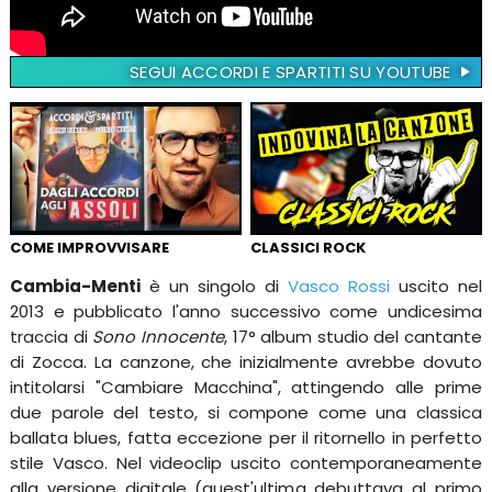
SEGUI ACCORDI E SPARTITI SU YOUTUBE
COME IMPROVVISARE
CLASSICI ROCK
Cambia-Menti
è un singolo di
Vasco Rossi
uscito nel
2013 e pubblicato l'anno successivo come undicesima
traccia di
Sono Innocente
, 17° album studio del cantante
di Zocca. La canzone, che inizialmente avrebbe dovuto
intitolarsi "Cambiare Macchina", attingendo alle prime
due parole del testo, si compone come una classica
ballata blues, fatta eccezione per il ritornello in perfetto
stile Vasco. Nel videoclip uscito contemporaneamente
alla versione digitale (quest'ultima debuttava al primo