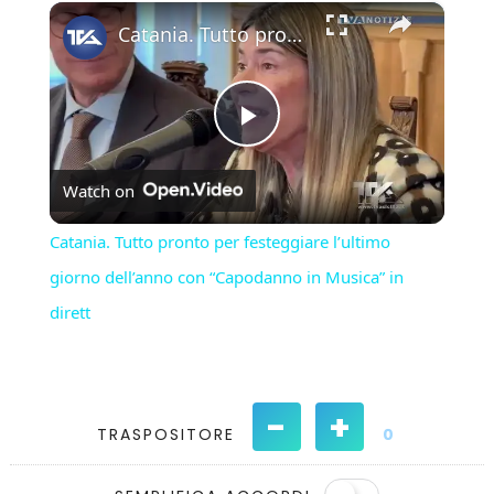
×
Play
Unmute
Fullscreen
Catania. Tutto pronto per festeggiare l’ultimo giorno dell’anno con “Capodanno in Musica” in dirett
Play
Watch on
Video
Catania. Tutto pronto per festeggiare l’ultimo
giorno dell’anno con “Capodanno in Musica” in
dirett
-
+
TRASPOSITORE
0