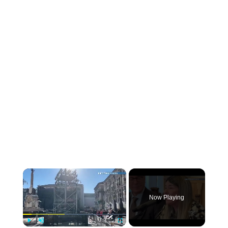
×
Now Playing