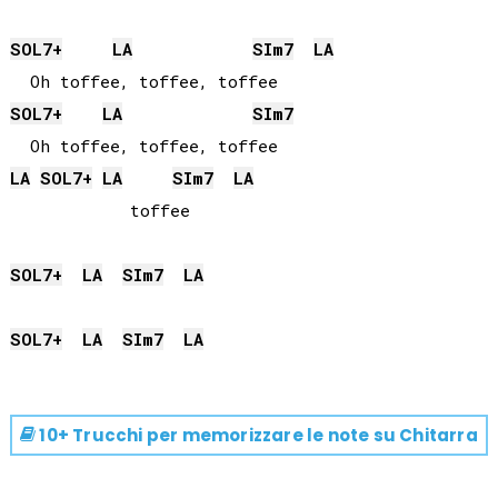
SOL
7+
LA
SI
m7
LA
SOL
7+
LA
SI
m7
LA
SOL
7+
LA
SI
m7
LA
            toffee

SOL
7+
LA
SI
m7
LA
SOL
7+
LA
SI
m7
LA
10+ Trucchi per memorizzare le note su
Chitarra