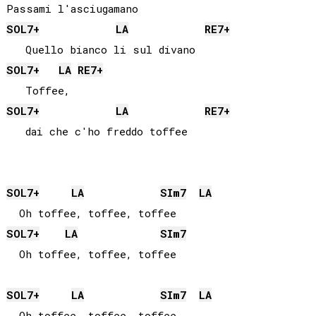
SOL
7+
LA
RE
7+
SOL
7+
LA
RE
7+
SOL
7+
LA
RE
7+
   dai che c'ho freddo toffee

SOL
7+
LA
SI
m7
LA
SOL
7+
LA
SI
m7
  Oh toffee, toffee, toffee              

SOL
7+
LA
SI
m7
LA