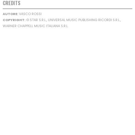
CREDITS
AUTORE:
VASCO ROSSI
COPYRIGHT:
© STAR S.R.L., UNIVERSAL MUSIC PUBLISHING RICORDI S.R.L.,
WARNER CHAPPELL MUSIC ITALIANA S.R.L.