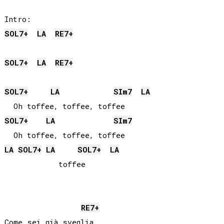
SOL
7+
LA
RE
7+
SOL
7+
LA
RE
7+
SOL
7+
LA
SI
m7
LA
SOL
7+
LA
SI
m7
LA
SOL
7+
LA
SOL
7+
LA
            toffee

RE
7+