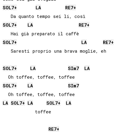
SOL
7+
LA
RE
7+
SOL
7+
LA
RE
7+
SOL
7+
LA
RE
7+
   Saresti proprio una brava moglie, eh

SOL
7+
LA
SI
m7
LA
SOL
7+
LA
SI
m7
LA
SOL
7+
LA
SOL
7+
LA
            toffee

RE
7+