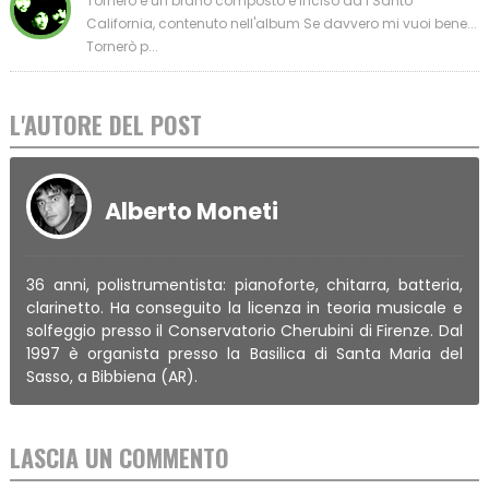
Tornerò è un brano composto e inciso da I Santo
California, contenuto nell'album Se davvero mi vuoi bene...
Tornerò p...
L'AUTORE DEL POST
Alberto Moneti
36 anni, polistrumentista: pianoforte, chitarra, batteria,
clarinetto. Ha conseguito la licenza in teoria musicale e
solfeggio presso il Conservatorio Cherubini di Firenze. Dal
1997 è organista presso la Basilica di Santa Maria del
Sasso, a Bibbiena (AR).
LASCIA UN COMMENTO