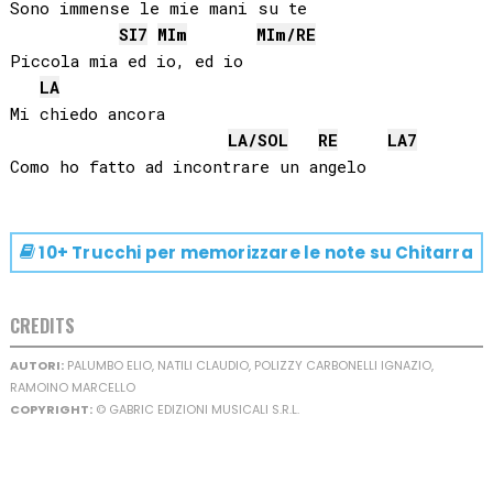
Sono immense le mie mani su te

SI
7
MI
m
MI
m/
RE
Piccola mia ed io, ed io

LA
Mi chiedo ancora

LA
/
SOL
RE
LA
7
10+ Trucchi per memorizzare le note su
Chitarra
CREDITS
AUTORI:
PALUMBO ELIO, NATILI CLAUDIO, POLIZZY CARBONELLI IGNAZIO,
RAMOINO MARCELLO
COPYRIGHT:
© GABRIC EDIZIONI MUSICALI S.R.L.