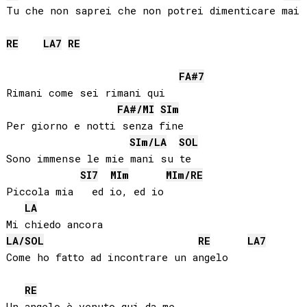
Tu che non saprei che non potrei dimenticare mai

RE
LA
7
RE
FA#
7
Rimani come sei rimani qui

FA#
/
MI
SI
m
Per giorno e notti senza fine

SI
m/
LA
SOL
Sono immense le mie mani su te

SI
7
MI
m
MI
m/
RE
Piccola mia   ed io, ed io

LA
LA
/
SOL
RE
LA
7
Come ho fatto ad incontrare un angelo

RE
Un angelo è venuto qui da me
