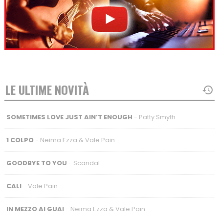
LE ULTIME NOVITÀ
SOMETIMES LOVE JUST AIN’T ENOUGH
- Patty Smyth
1 COLPO
- Neima Ezza & Vale Pain
GOODBYE TO YOU
- Scandal
CALI
- Vale Pain
IN MEZZO AI GUAI
- Neima Ezza & Vale Pain