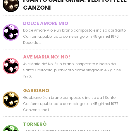
CANZONI
DOLCE AMORE MIO
Dolce Amore Mio è un brano composto e inciso dai Santo
California, pubblicato come singolo in 45 giri nel 1976.
Dopo du...
AVE MARIA NO! NO!
Ave Maria No! No! è un brano interpretato e inciso da I
Santo California, pubblicato come singolo in 45 giri nel
1976. ...
GABBIANO
Gabbiano è un brano composto e inciso da I Santo
California, pubblicato come singolo in 45 giri nel 1977.
Canzone che l...
TORNERÒ