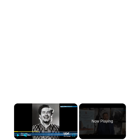
×
Now Playing