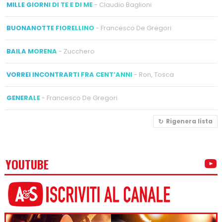
MILLE GIORNI DI TE E DI ME
- Claudio Baglioni
BUONANOTTE FIORELLINO
- Francesco De Gregori
BAILA MORENA
- Zucchero
VORREI INCONTRARTI FRA CENT’ANNI
- Ron, Tosca
GENERALE
- Francesco De Gregori
Rigenera lista
YOUTUBE