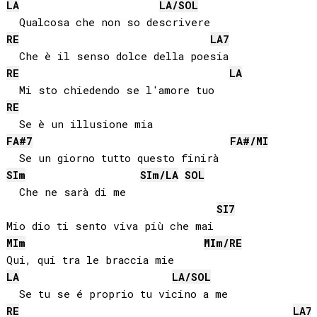
LA
LA
/
SOL
RE
LA
7
RE
LA
RE
FA#
7
FA#
/
MI
SI
m
SI
m/
LA
SOL
  Che ne sarà di me

SI
7
MI
m
MI
m/
RE
LA
LA
/
SOL
RE
LA
7