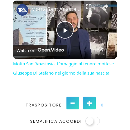
×
Play
Unmute
Fullscreen
Motta Sant'Anastasia. L'omaggio al tenore mottese Giuseppe Di Stefano nel giorno della sua nascita.
Play
Watch on
Video
Motta Sant'Anastasia. L'omaggio al tenore mottese
Giuseppe Di Stefano nel giorno della sua nascita.
-
+
TRASPOSITORE
0
SEMPLIFICA ACCORDI