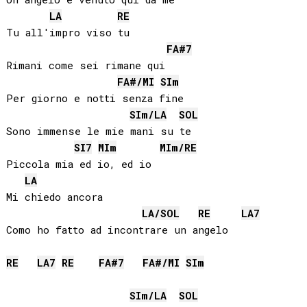
LA
RE
Tu all'impro viso tu

FA#
7
Rimani come sei rimane qui

FA#
/
MI
SI
m
Per giorno e notti senza fine

SI
m/
LA
SOL
Sono immense le mie mani su te

SI
7
MI
m
MI
m/
RE
Piccola mia ed io, ed io

LA
Mi chiedo ancora

LA
/
SOL
RE
LA
7
Como ho fatto ad incontrare un angelo

RE
LA
7
RE
FA#
7
FA#
/
MI
SI
m
SI
m/
LA
SOL