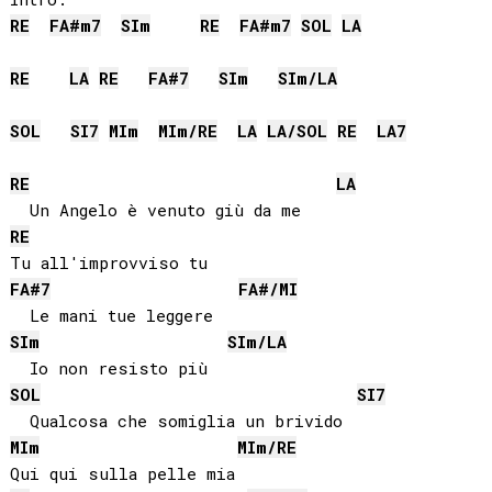
RE
FA#
m7
SI
m
RE
FA#
m7
SOL
LA
RE
LA
RE
FA#
7
SI
m
SI
m/
LA
SOL
SI
7
MI
m
MI
m/
RE
LA
LA
/
SOL
RE
LA
7
RE
LA
RE
FA#
7
FA#
/
MI
SI
m
SI
m/
LA
SOL
SI
7
MI
m
MI
m/
RE