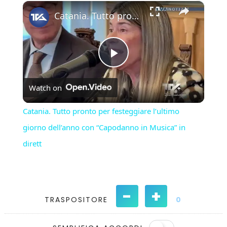
×
Play
Unmute
Fullscreen
Catania. Tutto pronto per festeggiare l’ultimo giorno dell’anno con “Capodanno in Musica” in dirett
Play
Watch on
Video
Catania. Tutto pronto per festeggiare l’ultimo
giorno dell’anno con “Capodanno in Musica” in
dirett
-
+
TRASPOSITORE
0