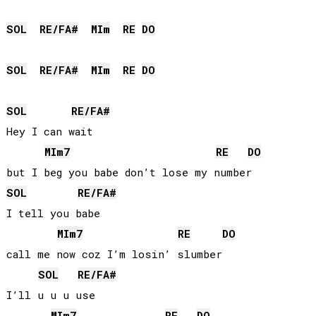
SOL
RE
/
FA#
MI
m
RE
DO
SOL
RE
/
FA#
MI
m
RE
DO
SOL
RE
/
FA#
Hey I can wait

MI
m7
RE
DO
SOL
RE
/
FA#
I tell you babe

MI
m7
RE
DO
call me now coz I’m losin’ slumber

SOL
RE
/
FA#
I’ll u u u use

MI
m7
RE
DO