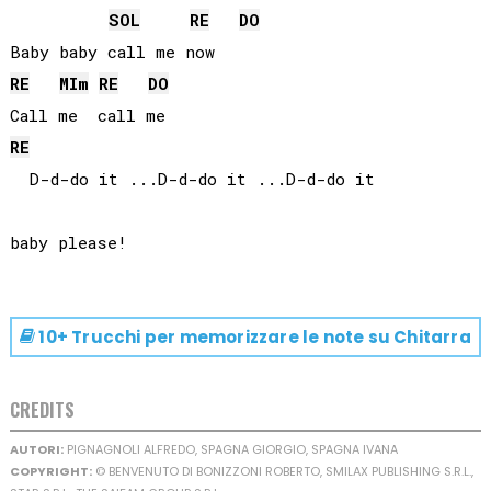
SOL
RE
DO
RE
MI
m
RE
DO
RE
  D-d-do it ...D-d-do it ...D-d-do it 

10+ Trucchi per memorizzare le note su
Chitarra
CREDITS
AUTORI:
PIGNAGNOLI ALFREDO, SPAGNA GIORGIO, SPAGNA IVANA
COPYRIGHT:
© BENVENUTO DI BONIZZONI ROBERTO, SMILAX PUBLISHING S.R.L.,