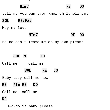
MI
m7
RE
DO
SOL
RE
/
FA#
Hey my love

MI
m7
RE
DO
no no don’t leave me on my own please

SOL
RE
DO
Call me     call me

SOL
RE
DO
RE
MI
m
RE
DO
RE
  D-d-do it baby please
