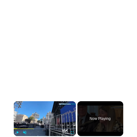
×
Now Playing