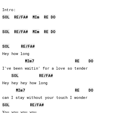
SOL
RE
/
FA#
MI
m
RE
DO
SOL
RE
/
FA#
MI
m
RE
DO
SOL
RE
/
FA#
Hey how long

MI
m7
RE
DO
I’ve been waitin’ for a love so tender

SOL
RE
/
FA#
Hey hey hey how long

MI
m7
RE
DO
SOL
RE
/
FA#
You you you you
