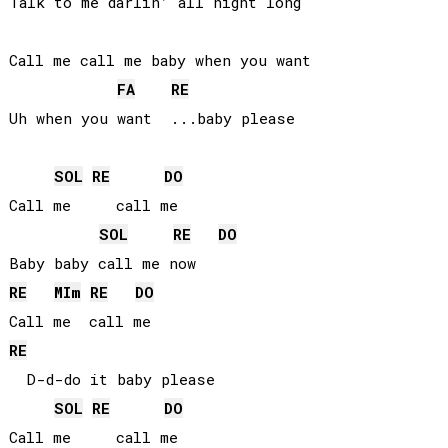
Talk to me darlin’ all night long

Call me call me baby when you want

FA
RE
SOL
RE
DO
Call me     call me

SOL
RE
DO
RE
MI
m
RE
DO
RE
  D-d-do it baby please

SOL
RE
DO
Call me     call me
