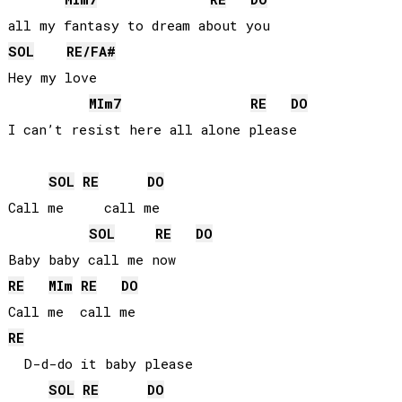
SOL
RE
/
FA#
Hey my love

MI
m7
RE
DO
I can’t resist here all alone please

SOL
RE
DO
Call me     call me

SOL
RE
DO
RE
MI
m
RE
DO
RE
  D-d-do it baby please

SOL
RE
DO