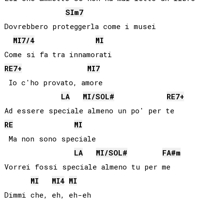
SI
m7
Dovrebbero proteggerla come i musei

MI
7/4
MI
RE
7+
MI
7
 Io c'ho provato, amore

LA
MI
/
SOL#
RE
7+
RE
MI
 Ma non sono speciale

LA
MI
/
SOL#
FA#
m
Vorrei fossi speciale almeno tu per me

MI
MI
4
MI
Dimmi che, eh, eh-eh
