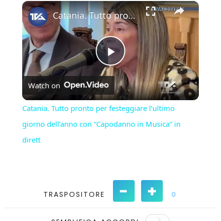
×
Play
Unmute
Fullscreen
Catania. Tutto pronto per festeggiare l’ultimo giorno dell’anno con “Capodanno in Musica” in dirett
Play
Watch on
Video
Catania. Tutto pronto per festeggiare l’ultimo
giorno dell’anno con “Capodanno in Musica” in
dirett
-
+
TRASPOSITORE
0