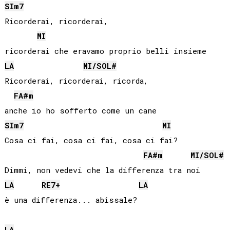
SI
m7
Ricorderai, ricorderai, 

MI
LA
MI
/
SOL#
Ricorderai, ricorderai, ricorda, 

FA#
m
SI
m7
MI
Cosa ci fai, cosa ci fai, cosa ci fai?

FA#
m
MI
/
SOL#
LA
RE
7+
LA
è una differenza... abissale?

LA