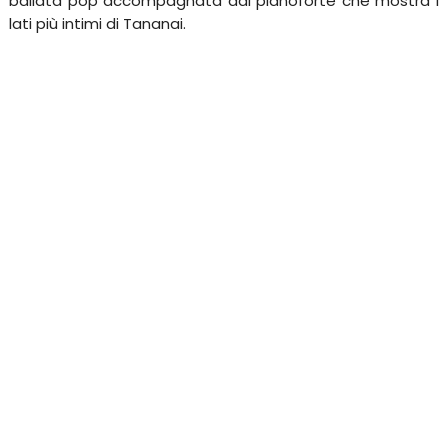
ballata pop accompagnata dal pianoforte che mostra i
lati più intimi di Tananai.