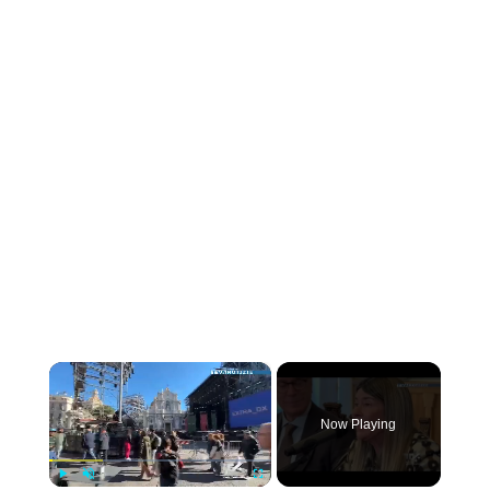
×
Now Playing