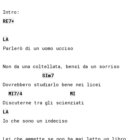
RE
7+
LA
Parlerò di un uomo ucciso

Non da una coltellata, bensì da un sorriso

SI
m7
Dovrebbero studiarlo bene nei licei

MI
7/4
MI
LA
Io che sono un indeciso

Lei che ammette se non ha mai letto un libro
