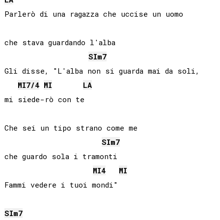
Parlerò di una ragazza che uccise un uomo 

che stava guardando l'alba

SI
m7
Gli disse, "L'alba non si guarda mai da soli, 

MI
7/4
MI
LA
mi siede-rò con te

Che sei un tipo strano come me 

SI
m7
che guardo sola i tramonti

MI
4
MI
Fammi vedere i tuoi mondi"

SI
m7