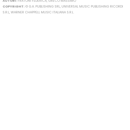
AUTORI:
FRATONI FEDERICA, GRECO MASSIMO
COPYRIGHT:
© G.A. PUBLISHING SRL, UNIVERSAL MUSIC PUBLISHING RICORDI
S.R.L, WARNER CHAPPELL MUSIC ITALIANA S.R.L.