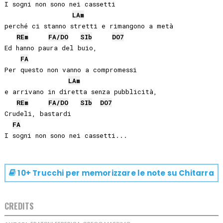
I sogni non sono nei cassetti 

LA
m
perché ci stanno stretti e rimangono a metà

RE
m
FA
/
DO
SIb
DO
7
Ed hanno paura del buio,

FA
Per questo non vanno a compromessi 

LA
m
e arrivano in diretta senza pubblicità,

RE
m
FA
/
DO
SIb
DO
7
Crudeli, bastardi

FA
10+ Trucchi per memorizzare le note su
Chitarra
CREDITS