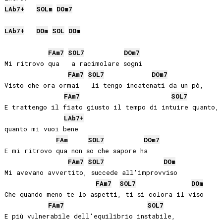
LAb
7+
SOL
m
DO
m7
LAb
7+
DO
m
SOL
DO
m
FA
m7
SOL
7
DO
m7
Mi ritrovo qua   a racimolare sogni

FA
m7
SOL
7
DO
m7
Visto che ora ormai   li tengo incatenati da un pò,

FA
m7
SOL
7
E trattengo il fiato giusto il tempo di intuire quanto, 
LAb
7+
quanto mi vuoi bene

FA
m
SOL
7
DO
m7
E mi ritrovo qua non so che sapore ha

FA
m7
SOL
7
DO
m
Mi avevano avvertito, succede all'improvviso

FA
m7
SOL
7
DO
m
Che quando meno te lo aspetti, ti si colora il viso

FA
m7
SOL
7
E più vulnerabile dell'equilibrio instabile,
