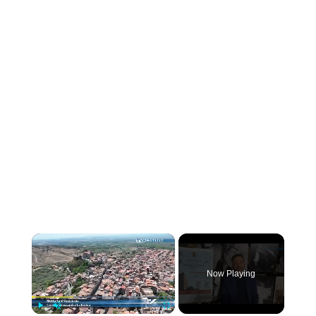
×
Now Playing