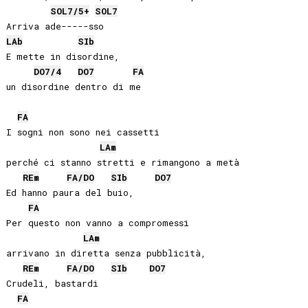
SOL
7/5+
SOL
7
LAb
SIb
E mette in disordine, 

DO
7/4
DO
7
FA
FA
I sogni non sono nei cassetti 

LA
m
perché ci stanno stretti e rimangono a metà

RE
m
FA
/
DO
SIb
DO
7
Ed hanno paura del buio,

FA
Per questo non vanno a compromessi 

LA
m
arrivano in diretta senza pubblicità,

RE
m
FA
/
DO
SIb
DO
7
Crudeli, bastardi

FA