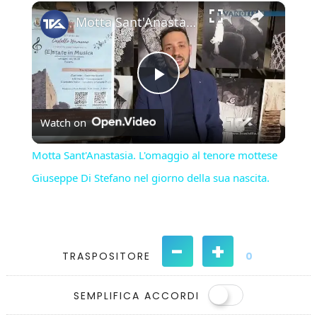
×
Play
Unmute
Fullscreen
Motta Sant'Anastasia. L'omaggio al tenore mottese Giuseppe Di Stefano nel giorno della sua nascita.
Play
Watch on
Video
Motta Sant'Anastasia. L'omaggio al tenore mottese
Giuseppe Di Stefano nel giorno della sua nascita.
-
+
TRASPOSITORE
0
SEMPLIFICA ACCORDI