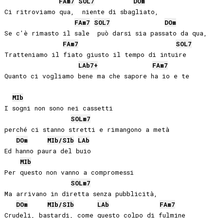
FA
m7
SOL
7
DO
m
Ci ritroviamo qua,  niente di sbagliato,

FA
m7
SOL
7
DO
m
Se c'è rimasto il sale  può darsi sia passato da qua,

FA
m7
SOL
7
Tratteniamo il fiato giusto il tempo di intuire

LAb
7+
FA
m7
Quanto ci vogliamo bene ma che sapore ha io e te

MIb
I sogni non sono nei cassetti 

SOL
m7
perché ci stanno stretti e rimangono a metà

DO
m
MIb
/
SIb
LAb
Ed hanno paura del buio

MIb
Per questo non vanno a compromessi

SOL
m7
Ma arrivano in diretta senza pubblicità,

DO
m
MIb
/
SIb
LAb
FA
m7
Crudeli, bastardi, come questo colpo di fulmine
