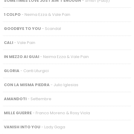
SOMETIMES LOVE JUST AIN’T ENOUGH
- Smith (Patty)
1 COLPO
- Neima Ezza & Vale Pain
GOODBYE TO YOU
- Scandal
CALI
- Vale Pain
IN MEZZO AI GUAI
- Neima Ezza & Vale Pain
GLORIA
- Canti Liturgici
CON LA MISMA PIEDRA
- Julio Iglesias
AMANDOTI
- Settembre
MILLE GUERRE
- Franco Moreno & Rosy Viola
VANISH INTO YOU
- Lady Gaga