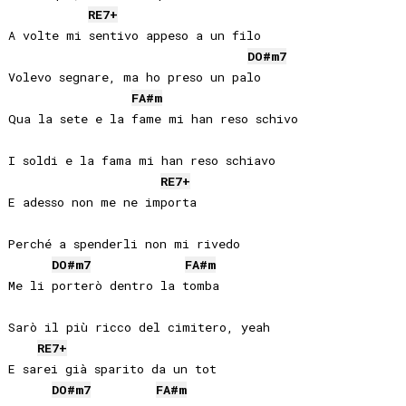
RE
7+
A volte mi sentivo appeso a un filo

DO#
m7
Volevo segnare, ma ho preso un palo

FA#
m
Qua la sete e la fame mi han reso schivo

I soldi e la fama mi han reso schiavo

RE
7+
E adesso non me ne importa

Perché a spenderli non mi rivedo

DO#
m7
FA#
m
Me li porterò dentro la tomba

Sarò il più ricco del cimitero, yeah

RE
7+
E sarei già sparito da un tot

DO#
m7
FA#
m