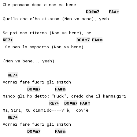
Che pensano dopo e non va bene

DO#
m7
FA#
m
Quello che c'ho attorno (Non va bene), yeah

RE
7+
DO#
m7
FA#
m
 Se non lo sopporto (Non va bеne)

(Non va bene... yeah)

RE
7+
Vorrei fare fuori gli snitch

DO#
m7
FA#
m
Manco gli ho detto: "Fuck", credo che il karma giri

RE
7+
DO#
m7
FA#
m
Ma, Siri, tu dimmi do----v'è,  dov’è

RE
7+
Vorrei fare fuori gli snitch

DO#
m7
FA#
m