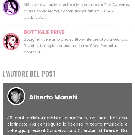
M8nstar è un brano scritto e interpretato da Tha Supreme,
alias Davide Mattei, contenuto nell'album 23 6451
pubblicato ...
BOTTIGLIE PRIVÈ
Bottiglie Privè è un brano scritto e interpretato da Gionata
Boschetti, meglio conosciuto come Sfera Ebbasta,
contenut...
L'AUTORE DEL POST
Alberto Moneti
36 anni, polistrumentista: pianoforte, chitarra, batteria,
clarinetto. Ha conseguito la licenza in teoria musicale e
solfeggio presso il Conservatorio Cherubini di Firenze. Dal