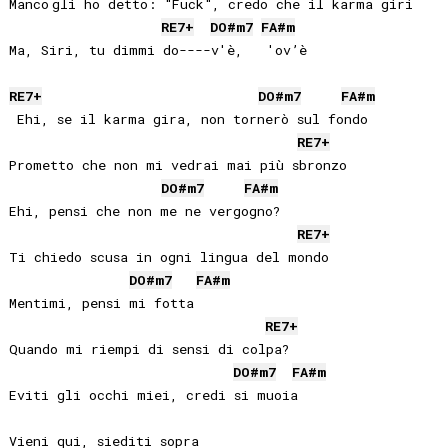
Manco gli ho detto: "Fuck", credo che il karma giri 

RE
7+
DO#
m7
FA#
m
Ma, Siri, tu dimmi do----v'è,   'ov’è

RE
7+
DO#
m7
FA#
m
 Ehi, se il karma gira, non tornerò sul fondo

RE
7+
Prometto che non mi vedrai mai più sbronzo

DO#
m7
FA#
m
Ehi, pensi che non me ne vergogno?

RE
7+
Ti chiedo scusa in ogni lingua del mondo

DO#
m7
FA#
m
Mentimi, pensi mi fotta

RE
7+
Quando mi riempi di sensi di colpa?

DO#
m7
FA#
m
Eviti gli occhi miei, credi si muoia

Vieni qui, siediti sopra
