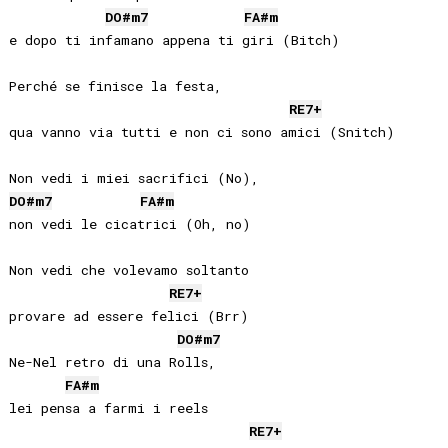
DO#
m7
FA#
m
e dopo ti infamano appena ti giri (Bitch)

Perché se finisce la festa, 

RE
7+
qua vanno via tutti e non ci sono amici (Snitch)

DO#
m7
FA#
m
non vedi le cicatrici (Oh, no)

Non vedi che volevamo soltanto 

RE
7+
provare ad essere felici (Brr)

DO#
m7
Ne-Nel retro di una Rolls, 

FA#
m
lei pensa a farmi i reels

RE
7+