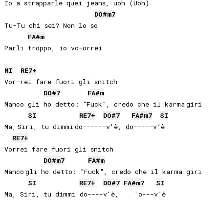
Io a strapparle quei jeans, uoh (Uoh)

DO#
m7
Tu-Tu chi sei? Non lo so

FA#
m
Parli troppo, io vo-orrei

MI
RE
7+
Vor-rei fare fuori gli snitch

DO#
7
FA#
m
Manco gli ho detto: "Fuck", credo che il karma giri

SI
RE
7+
DO#
7
FA#
m7
SI
Ma, Siri, tu dimmi do------v'è, do-----v’è

RE
7+
Vorrei fare fuori gli snitch

DO#
m7
FA#
m
Manco gli ho detto: "Fuck", credo che il karma giri 

SI
RE
7+
DO#
7
FA#
m7
SI