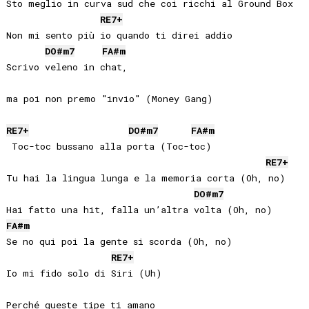
Sto meglio in curva sud che coi ricchi al Ground Box

RE
7+
Non mi sento più io quando ti direi addio

DO#
m7
FA#
m
Scrivo veleno in chat, 

ma poi non premo "invio" (Money Gang)

RE
7+
DO#
m7
FA#
m
 Toc-toc bussano alla porta (Toc-toc)

RE
7+
Tu hai la lingua lunga e la memoria corta (Oh, no)

DO#
m7
FA#
m
Se no qui poi la gente si scorda (Oh, no)

RE
7+
Io mi fido solo di Siri (Uh)

Perché queste tipe ti amano 
