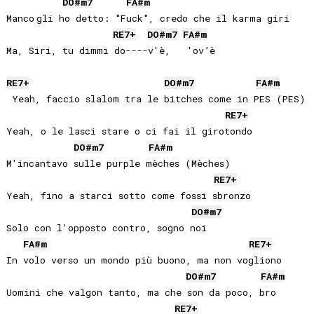
DO#
m7
FA#
m
Manco gli ho detto: "Fuck", credo che il karma giri 

RE
7+
DO#
m7
FA#
m
Ma, Siri, tu dimmi do----v'è,   'ov’è

RE
7+
DO#
m7
FA#
m
 Yeah, faccio slalom tra le bitches come in PES (PES)

RE
7+
Yeah, o le lasci stare o ci fai il girotondo

DO#
m7
FA#
m
M'incantavo sulle purple mèches (Mèches)

RE
7+
Yeah, fino a starci sotto come fossi sbronzo

DO#
m7
Solo con l'opposto contro, sogno noi

FA#
m
RE
7+
In volo verso un mondo più buono, ma non vogliono

DO#
m7
FA#
m
Uomini che valgon tanto, ma che son da poco, bro

RE
7+