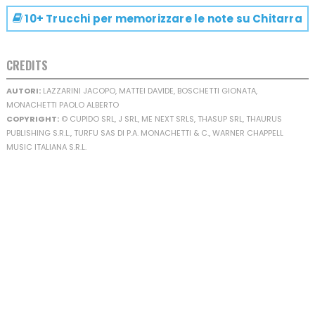
10+ Trucchi per memorizzare le note su
Chitarra
CREDITS
AUTORI:
LAZZARINI JACOPO, MATTEI DAVIDE, BOSCHETTI GIONATA,
MONACHETTI PAOLO ALBERTO
COPYRIGHT:
© CUPIDO SRL, J SRL, ME NEXT SRLS, THASUP SRL, THAURUS
PUBLISHING S.R.L., TURFU SAS DI P.A. MONACHETTI & C., WARNER CHAPPELL
MUSIC ITALIANA S.R.L.