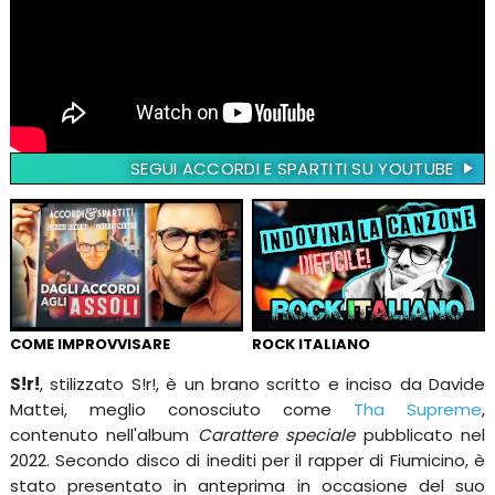
SEGUI ACCORDI E SPARTITI SU YOUTUBE
COME IMPROVVISARE
ROCK ITALIANO
S!r!
, stilizzato S!r!, è un brano scritto e inciso da Davide
Mattei, meglio conosciuto come
Tha Supreme
,
contenuto nell'album
Carattere speciale
pubblicato nel
2022. Secondo disco di inediti per il rapper di Fiumicino, è
stato presentato in anteprima in occasione del suo