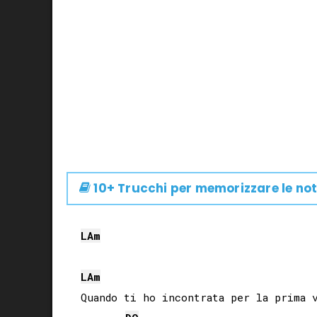
10+ Trucchi per memorizzare le not
LA
m
LA
m
Quando ti ho incontrata per la prima v