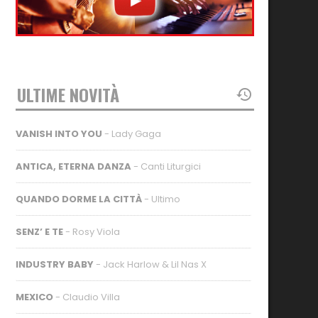
ULTIME NOVITÀ
VANISH INTO YOU
- Lady Gaga
ANTICA, ETERNA DANZA
- Canti Liturgici
QUANDO DORME LA CITTÀ
- Ultimo
SENZ’ E TE
- Rosy Viola
INDUSTRY BABY
- Jack Harlow & Lil Nas X
MEXICO
- Claudio Villa