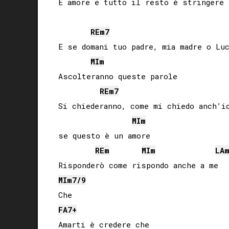
È amore e tutto il resto è stringere i
RE
m7
E se domani tuo padre, mia madre o Luc
MI
m
Ascolteranno queste parole

RE
m7
Si chiederanno, come mi chiedo anch’io
MI
m
se questo è un amore

RE
m
MI
m
LA
MI
m7/9
FA
7+
Amarti è credere che
