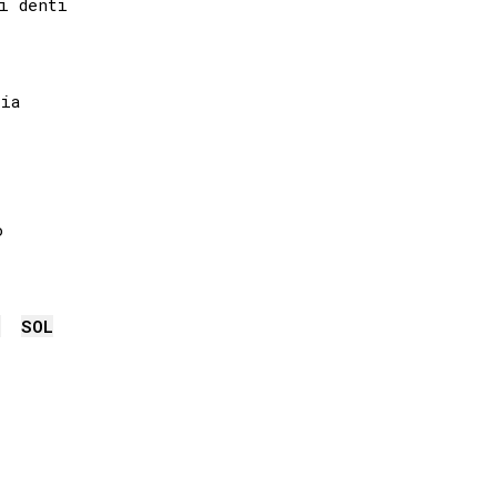
 denti

ia



m
SOL