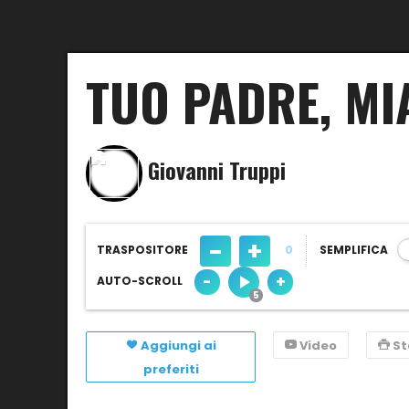
TUO PADRE, MI
Giovanni Truppi
-
+
TRASPOSITORE
0
SEMPLIFICA
-
+
AUTO-SCROLL
Aggiungi ai
Video
S
preferiti