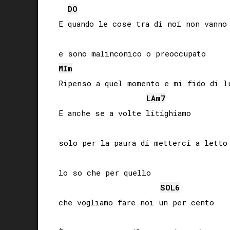
DO
E quando le cose tra di noi non vanno 
MI
m
Ripenso a quel momento e mi fido di lu
LA
m7
E anche se a volte litighiamo

solo per la paura di metterci a letto

lo so che per quello

SOL
6
che vogliamo fare noi un per cento
