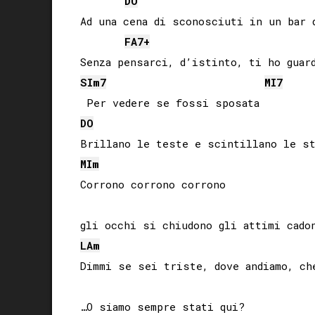
DO
Ad una cena di sconosciuti in un bar d
FA
7+
SI
m7
MI
7
DO
MI
m
Corrono corrono corrono

LA
m
Dimmi se sei triste, dove andiamo, che
…O siamo sempre stati qui?
