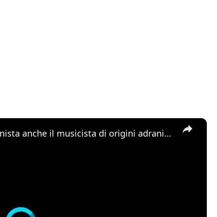
×
Alla “Festa della Musica” protagonista anche il musicista di origini adranite Riccardo Tomasello