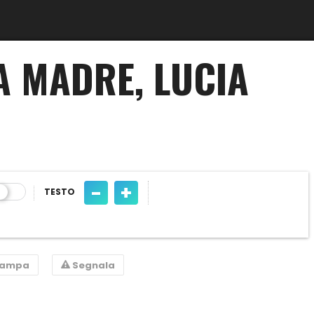
A MADRE, LUCIA
-
+
TESTO
tampa
Segnala