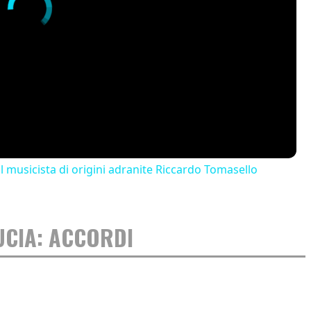
il musicista di origini adranite Riccardo Tomasello
UCIA: ACCORDI