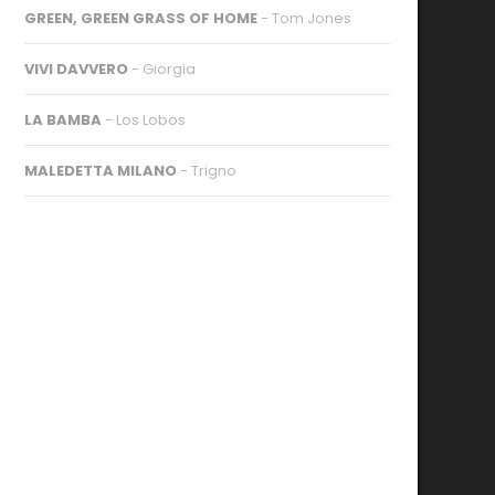
GREEN, GREEN GRASS OF HOME
- Tom Jones
VIVI DAVVERO
- Giorgia
LA BAMBA
- Los Lobos
MALEDETTA MILANO
- Trigno