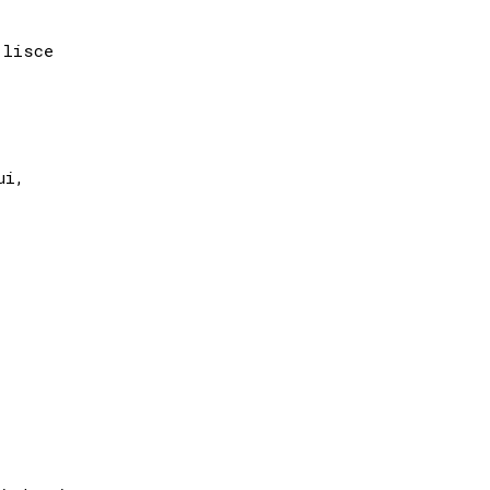
lisce

i,
