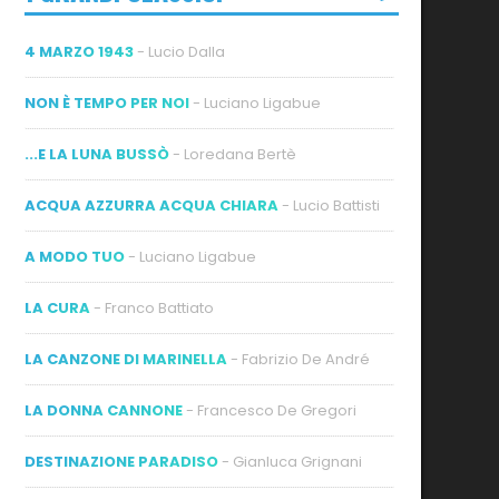
4 MARZO 1943
- Lucio Dalla
NON È TEMPO PER NOI
- Luciano Ligabue
...E LA LUNA BUSSÒ
- Loredana Bertè
ACQUA AZZURRA ACQUA CHIARA
- Lucio Battisti
A MODO TUO
- Luciano Ligabue
LA CURA
- Franco Battiato
LA CANZONE DI MARINELLA
- Fabrizio De André
LA DONNA CANNONE
- Francesco De Gregori
DESTINAZIONE PARADISO
- Gianluca Grignani