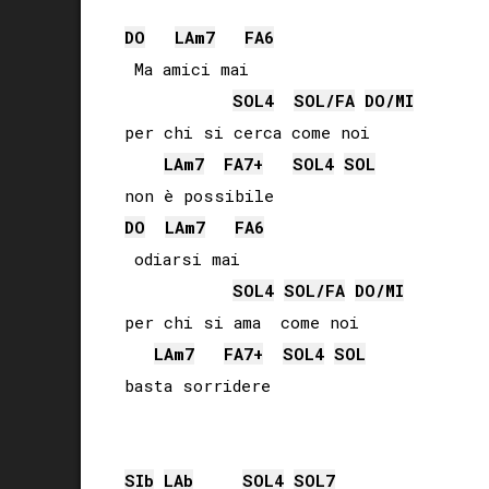
DO
LA
m7
FA
6
 Ma amici mai

SOL
4
SOL
/
FA
DO
/
MI
per chi si cerca come noi

LA
m7
FA
7+
SOL
4
SOL
DO
LA
m7
FA
6
 odiarsi mai

SOL
4
SOL
/
FA
DO
/
MI
per chi si ama  come noi

LA
m7
FA
7+
SOL
4
SOL
basta sorridere

SIb
LAb
SOL
4
SOL
7