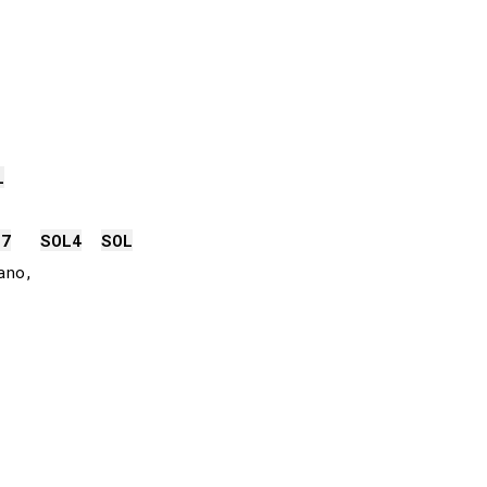
L
m7
SOL
4
SOL