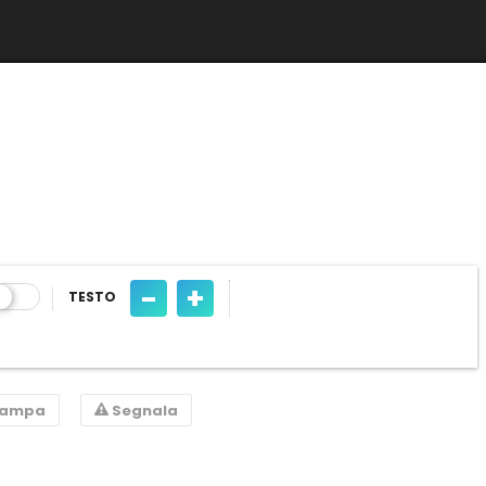
-
+
TESTO
tampa
Segnala