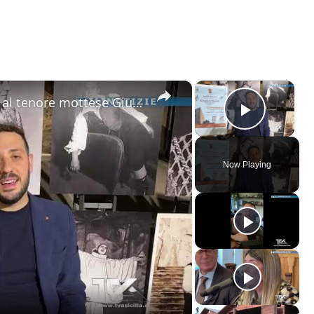
×
×
Motta Sant'Anastasia. L'omaggio al tenore mottese Giuseppe Di Stefano nel giorno della sua nascita.
Play V
Now Playing
ay
deo