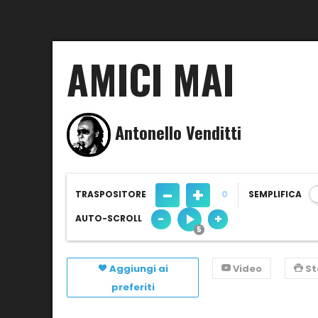
AMICI MAI
Antonello Venditti
-
+
TRASPOSITORE
0
SEMPLIFICA
-
+
AUTO-SCROLL
Aggiungi ai
Video
S
preferiti