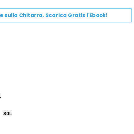
e su
lla
Chitarra
. Scarica Gratis l'Ebook!
L
SOL