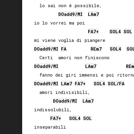
  lo sai non è possibile,

DO
add9/
MI
LA
m7
io lo vorrei ma poi

FA
7+
SOL
4
SOL
DO
add9/
MI
FA
RE
m7
SOL
4
SO
DO
add9/
MI
LA
m7
RE
DO
add9/
MI
LA
m7
FA
7+
SOL
4
SOL
/
FA
  amori indivisibili,

DO
add9/
MI
LA
m7
indissolubili, 

FA
7+
SOL
4
SOL
inseparabili
