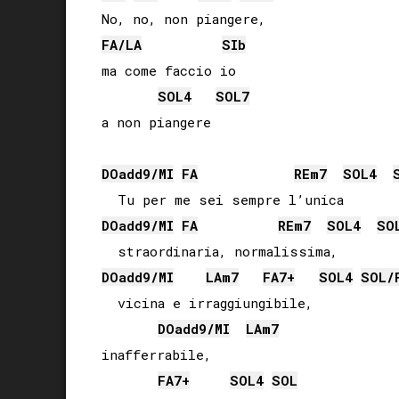
FA
/
LA
SIb
ma come faccio io

SOL
4
SOL
7
a non piangere

DO
add9/
MI
FA
RE
m7
SOL
4
DO
add9/
MI
FA
RE
m7
SOL
4
SO
DO
add9/
MI
LA
m7
FA
7+
SOL
4
SOL
/
  vicina e irraggiungibile,

DO
add9/
MI
LA
m7
inafferrabile, 

FA
7+
SOL
4
SOL