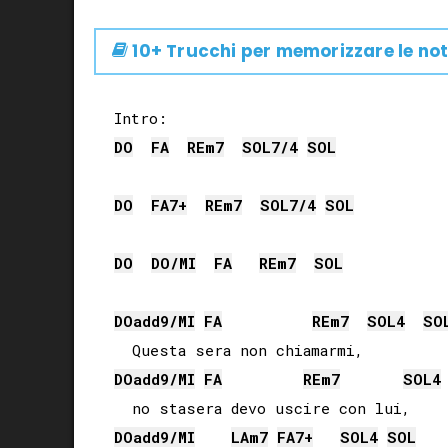
10+ Trucchi per memorizzare le not
DO
FA
RE
m7
SOL
7/4
SOL
DO
FA
7+
RE
m7
SOL
7/4
SOL
DO
DO
/
MI
FA
RE
m7
SOL
DO
add9/
MI
FA
RE
m7
SOL
4
SO
DO
add9/
MI
FA
RE
m7
SOL
4
DO
add9/
MI
LA
m7
FA
7+
SOL
4
SOL