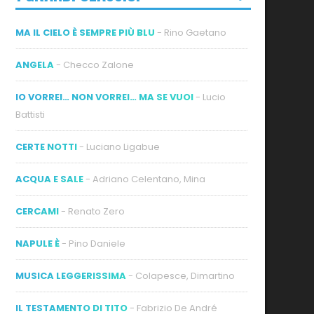
MA IL CIELO È SEMPRE PIÙ BLU
- Rino Gaetano
ANGELA
- Checco Zalone
IO VORREI… NON VORREI… MA SE VUOI
- Lucio
Battisti
ideo
CERTE NOTTI
- Luciano Ligabue
ACQUA E SALE
- Adriano Celentano, Mina
CERCAMI
- Renato Zero
NAPULE È
- Pino Daniele
MUSICA LEGGERISSIMA
- Colapesce, Dimartino
IL TESTAMENTO DI TITO
- Fabrizio De André