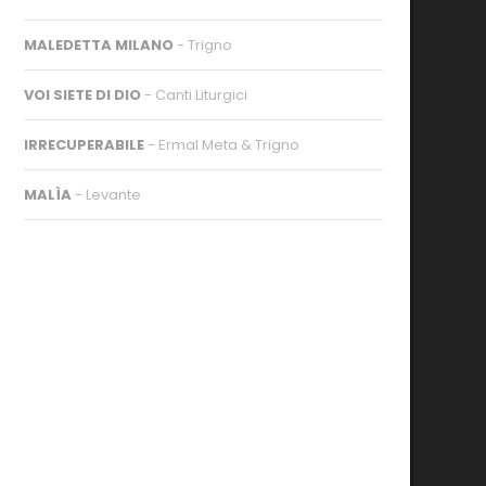
MALEDETTA MILANO
- Trigno
VOI SIETE DI DIO
- Canti Liturgici
IRRECUPERABILE
- Ermal Meta & Trigno
MALÌA
- Levante