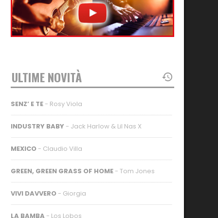
ULTIME NOVITÀ
SENZ’ E TE
- Rosy Viola
INDUSTRY BABY
- Jack Harlow & Lil Nas X
MEXICO
- Claudio Villa
GREEN, GREEN GRASS OF HOME
- Tom Jones
VIVI DAVVERO
- Giorgia
LA BAMBA
- Los Lobos