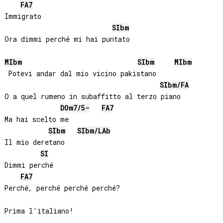
FA
7
Immigrato

SIb
m
Ora dimmi perché mi hai puntato

MIb
m
SIb
m
MIb
m
 Potevi andar dal mio vicino pakistano

SIb
m/
FA
O a quel rumeno in subaffitto al terzo piano

DO
m7/5-
FA
7
Ma hai scelto me

SIb
m
SIb
m/
LAb
Il mio deretano

SI
Dimmi perché

FA
7
Perché, perché perché perché?

Prima l'italiano!
