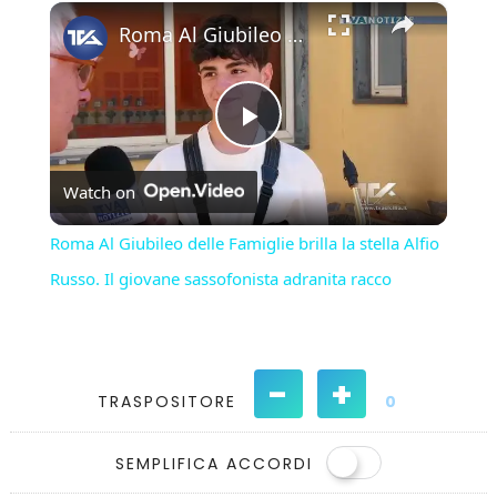
×
Play
Unmute
Fullscreen
Roma Al Giubileo delle Famiglie brilla la stella Alfio Russo. Il giovane sassofonista adranita racco
Play
Watch on
Video
Roma Al Giubileo delle Famiglie brilla la stella Alfio
Russo. Il giovane sassofonista adranita racco
-
+
TRASPOSITORE
0
SEMPLIFICA ACCORDI