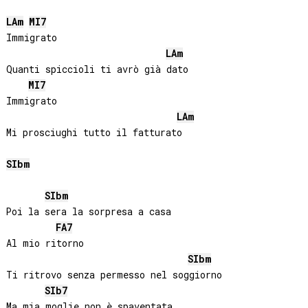
LA
m
MI
7
Immigrato 

LA
m
Quanti spiccioli ti avrò già dato 

MI
7
Immigrato 

LA
m
SIb
m
SIb
m
Poi la sera la sorpresa a casa

FA
7
Al mio ritorno

SIb
m
Ti ritrovo senza permesso nel soggiorno

SIb
7
Ma mia moglie non è spaventata
