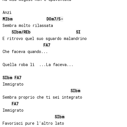
MIb
m
DO
m7/5-
Sembra molto rilassata

SIb
m/
REb
SI
E ritrovo quel suo sguardo malandrino

FA
7
Che faceva quando...

Quella roba lì  ...La faceva...

SIb
m
FA
7
Immigrato

SIb
m
Sembra proprio che ti sei integrato

FA
7
Immigrato

SIb
m
Favorisci pure l'altro lato
