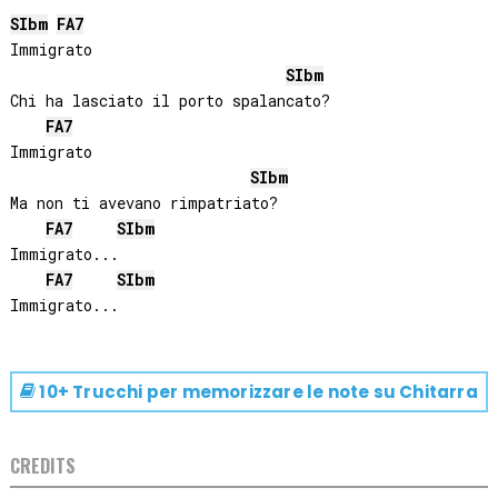
SIb
m
FA
7
Immigrato

SIb
m
Chi ha lasciato il porto spalancato?

FA
7
Immigrato

SIb
m
Ma non ti avevano rimpatriato?

FA
7
SIb
m
Immigrato...

FA
7
SIb
m
10+ Trucchi per memorizzare le note su
Chitarra
CREDITS