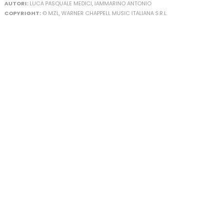
AUTORI:
LUCA PASQUALE MEDICI, IAMMARINO ANTONIO
COPYRIGHT:
© MZL, WARNER CHAPPELL MUSIC ITALIANA S.R.L.