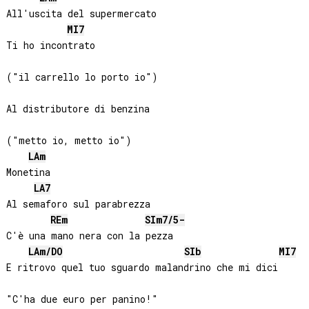
All'uscita del supermercato

MI
7
Ti ho incontrato

("il carrello lo porto io")

Al distributore di benzina

("metto io, metto io")

LA
m
Monetina

LA
7
Al semaforo sul parabrezza

RE
m
SI
m7/5-
C'è una mano nera con la pezza

LA
m/
DO
SIb
MI
7
E ritrovo quel tuo sguardo malandrino che mi dici

"C'ha due euro per panino!"
