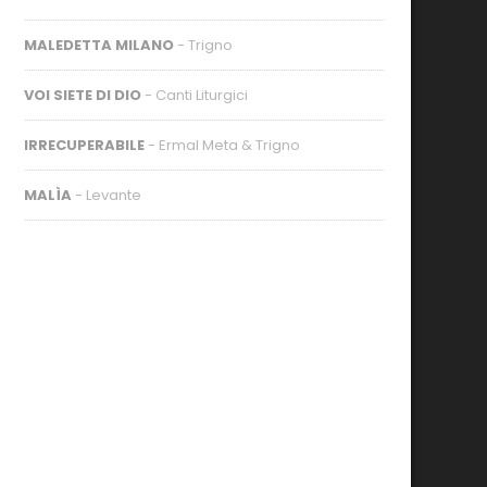
MALEDETTA MILANO
- Trigno
VOI SIETE DI DIO
- Canti Liturgici
IRRECUPERABILE
- Ermal Meta & Trigno
MALÌA
- Levante