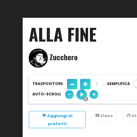
ALLA FINE
Zucchero
-
+
TRASPOSITORE
0
SEMPLIFICA
-
+
AUTO-SCROLL
Aggiungi ai
Video
S
preferiti