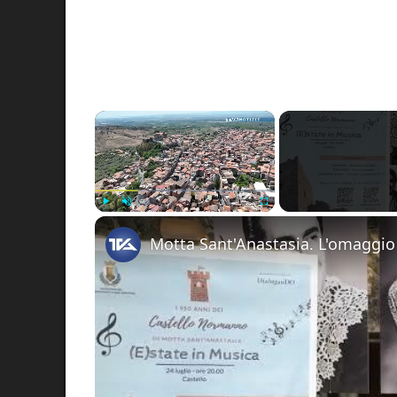
×
Play
Unmute
Fullscreen