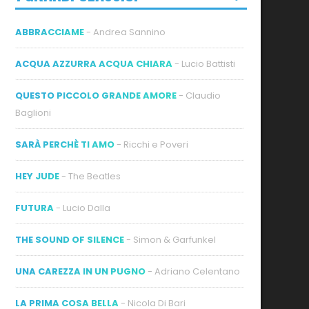
ABBRACCIAME
- Andrea Sannino
ACQUA AZZURRA ACQUA CHIARA
- Lucio Battisti
QUESTO PICCOLO GRANDE AMORE
- Claudio
Baglioni
SARÀ PERCHÈ TI AMO
- Ricchi e Poveri
HEY JUDE
- The Beatles
FUTURA
- Lucio Dalla
THE SOUND OF SILENCE
- Simon & Garfunkel
UNA CAREZZA IN UN PUGNO
- Adriano Celentano
LA PRIMA COSA BELLA
- Nicola Di Bari