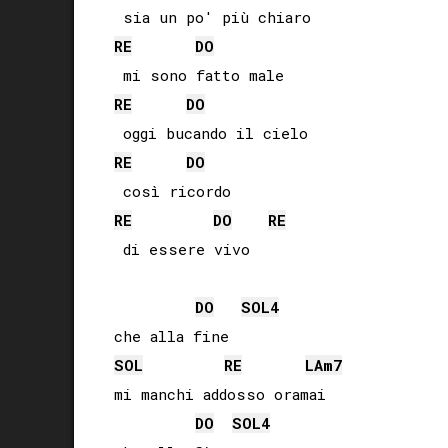
RE
DO
RE
DO
RE
DO
RE
DO
RE
 di essere vivo

DO
SOL
4
SOL
RE
LA
m7
mi manchi addosso oramai

DO
SOL
4