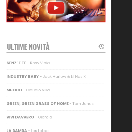
ULTIME NOVITÀ
SENZ’ E TE
- Rosy Viola
INDUSTRY BABY
- Jack Harlow & Lil Nas X
MEXICO
- Claudio Villa
GREEN, GREEN GRASS OF HOME
- Tom Jones
VIVI DAVVERO
- Giorgia
LA BAMBA
- Los Lobos