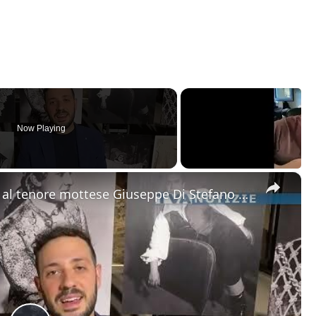
Now Playing
×
Motta Sant'Anastasia. L'omaggio al tenore mottese Giuseppe Di Stefano nel giorno della sua nascita.