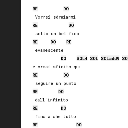
RE
DO
RE
DO
RE
DO
RE
 evanescente

DO
SOL
4
SOL
SOL
add9
SO
RE
DO
RE
DO
RE
DO
RE
DO