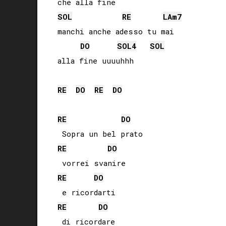
SOL
RE
LA
m7
manchi anche adesso tu mai

DO
SOL
4
SOL
alla fine uuuuhhh

RE
DO
RE
DO
RE
DO
RE
DO
RE
DO
RE
DO