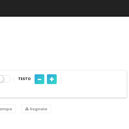
-
+
TESTO
tampa
Segnala