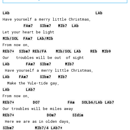
LAb
LAb
Have yourself a merry little Christmas,

FA
m7
SIb
m7
MIb
7
LAb
MIb
/
SOL
FA
m7
LAb
/
MIb
REb
7+
SIb
m7
REb
/
FA
MIb
/
SOL
LAb
REb
MIb
9
LAb
FA
m7
SIb
m7
MIb
7
LAb
FA
m7
SIb
m7
MIb
7
LAb
LAb
7
REb
7+
DO
7
FA
m
SOLb
6/
LAb
LAb
7
REb
7+
DO
m7
SI
dim
SIb
m7
MIb
7/4
LAb
7+