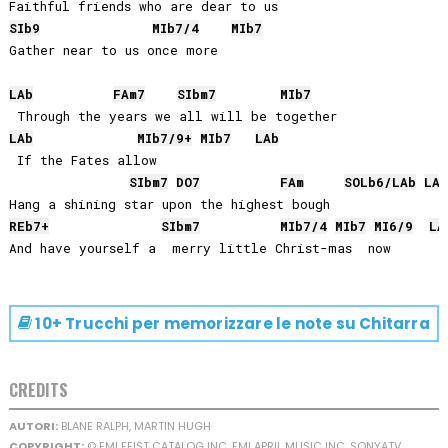
SIb
9
MIb
7/4
MIb
7
Gather near to us once more

LAb
FA
m7
SIb
m7
MIb
7
LAb
MIb
7/9+
MIb
7
LAb
 If the Fates allow

SIb
m7
DO
7
FA
m
SOLb
6/
LAb
LAb
REb
7+
SIb
m7
MIb
7/4
MIb
7
MI
6/9
LA
10+ Trucchi per memorizzare le note su
Chitarra
CREDITS
AUTORI:
BLANE RALPH, MARTIN HUGH
COPYRIGHT:
© EMI FEIST CATALOG INC, EMI APRIL MUSIC INC, SONYATV