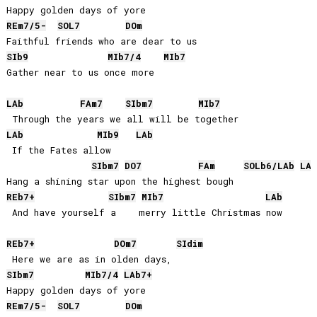
RE
m7/5-
SOL
7
DO
m
SIb
9
MIb
7/4
MIb
7
Gather near to us once more

LAb
FA
m7
SIb
m7
MIb
7
LAb
MIb
9
LAb
 If the Fates allow

SIb
m7
DO
7
FA
m
SOLb
6/
LAb
LAb
REb
7+
SIb
m7
MIb
7
LAb
 And have yourself a    merry little Christmas now

REb
7+
DO
m7
SI
dim
SIb
m7
MIb
7/4
LAb
7+
RE
m7/5-
SOL
7
DO
m