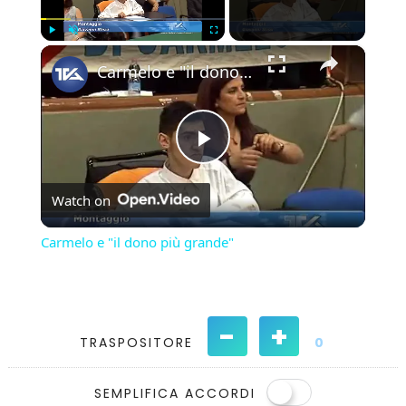
×
Play
Unmute
Fullscreen
Carmelo e "il dono più grande"
Play
Watch on
Video
Carmelo e "il dono più grande"
-
+
TRASPOSITORE
0
SEMPLIFICA ACCORDI