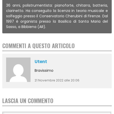
36 anni, polistrumentista: pianoforte, chitarra, batteria,
clarinetto. Ha conseguito la licenza in teoria musicale e
solfeggio presso il Conservatorio Cherubini di Firenze. Dal
1997 è organista presso la Basilica di Santa Maria del
Sasso, a Bibbiena (AR).
COMMENTI A QUESTO ARTICOLO
Utent
Bravissimo
21 Novembre 2022 alle 20:06
LASCIA UN COMMENTO