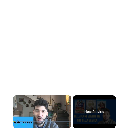
×
Now Playing