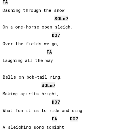
FA
Dashing through the snow

SOL
m7
On a one-horse open sleigh,

DO
7
Over the fields we go,

FA
Laughing all the way

Bells on bob-tail ring,

SOL
m7
Making spirits bright,

DO
7
What fun it is to ride and sing

FA
DO
7
A sleighing song tonight
