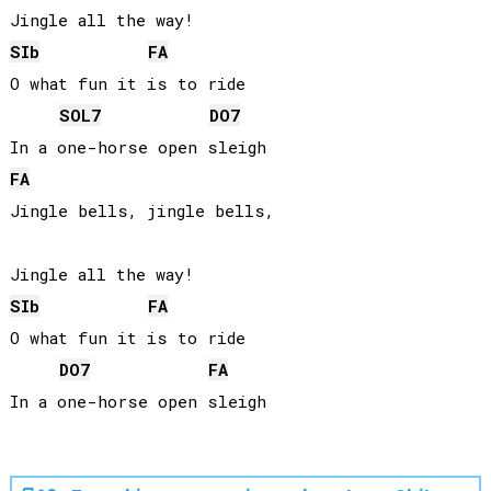
SIb
FA
O what fun it is to ride

SOL
7
DO
7
FA
Jingle bells, jingle bells,

SIb
FA
O what fun it is to ride

DO
7
FA