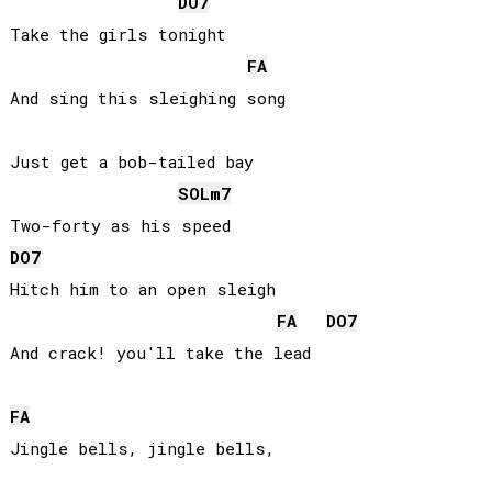
DO
7
Take the girls tonight

FA
And sing this sleighing song

Just get a bob-tailed bay

SOL
m7
DO
7
Hitch him to an open sleigh

FA
DO
7
And crack! you'll take the lead

FA
Jingle bells, jingle bells,
