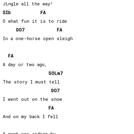
SIb
FA
O what fun it is to ride

DO
7
FA
In a one-horse open sleigh

FA
A day or two ago,

SOL
m7
The story I must tell

DO
7
I went out on the snow

FA
And on my back I fell

A gent was riding by
