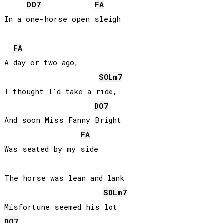
DO
7
FA
In a one-horse open sleigh

FA
A day or two ago,

SOL
m7
I thought I'd take a ride,

DO
7
And soon Miss Fanny Bright

FA
Was seated by my side

The horse was lean and lank

SOL
m7
DO
7