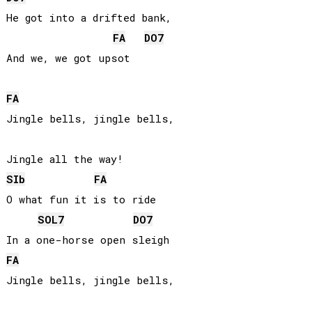
He got into a drifted bank,

FA
DO
7
And we, we got upsot

FA
Jingle bells, jingle bells,

SIb
FA
O what fun it is to ride

SOL
7
DO
7
FA
Jingle bells, jingle bells,
