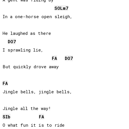
SOL
m7
In a one-horse open sleigh,

He laughed as there

DO
7
I sprawling lie,

FA
DO
7
But quickly drove away

FA
Jingle bells, jingle bells,

SIb
FA
O what fun it is to ride
