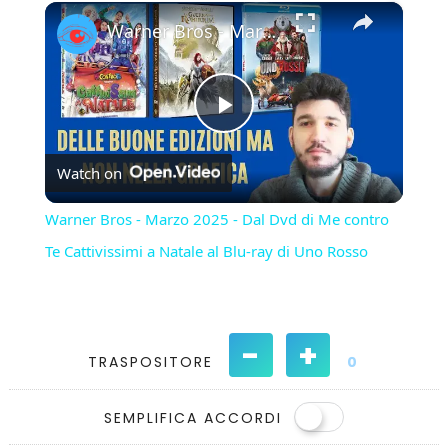
×
Play
Unmute
Fullscreen
Warner Bros - Marzo 2025 - Dal Dvd di Me contro Te Cattivissimi a Natale al Blu-ray di Uno Rosso
Play
Watch on
Video
Warner Bros - Marzo 2025 - Dal Dvd di Me contro
Te Cattivissimi a Natale al Blu-ray di Uno Rosso
-
+
TRASPOSITORE
0
SEMPLIFICA ACCORDI