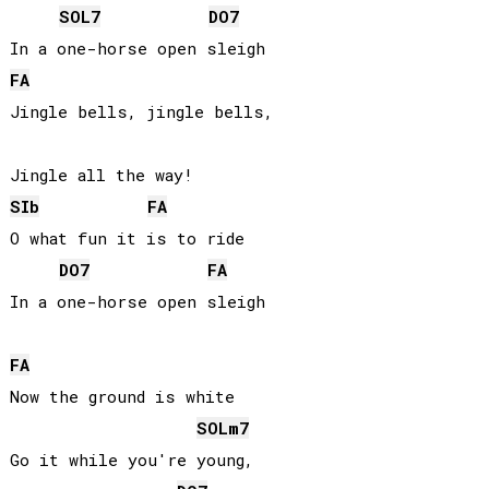
SOL
7
DO
7
FA
Jingle bells, jingle bells,

SIb
FA
O what fun it is to ride

DO
7
FA
In a one-horse open sleigh

FA
Now the ground is white

SOL
m7
Go it while you're young,
