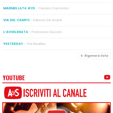
MARMELLATA #25
- Cesare Cremonini
VIA DEL CAMPO
- Fabrizio De André
L’AVVELENATA
- Francesco Guccini
YESTERDAY
- The Beatles
Rigenera lista
YOUTUBE