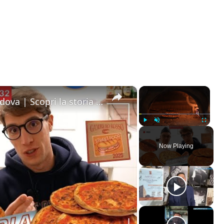
×
×
Mangio la pizza più famosa di Padova | Scopri la storia della Pizzeria Orsucci dal 1922
Play
Unmute
Fullscreen
Now Playing
ay
deo