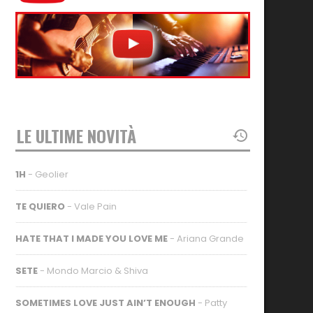
LE ULTIME NOVITÀ
1H
- Geolier
TE QUIERO
- Vale Pain
HATE THAT I MADE YOU LOVE ME
- Ariana Grande
SETE
- Mondo Marcio & Shiva
SOMETIMES LOVE JUST AIN’T ENOUGH
- Patty