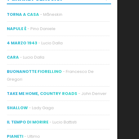
TORNA A CASA
- Måneskin
NAPULE È
- Pino Daniele
4 MARZO 1943
- Lucio Dalla
CARA
- Lucio Dalla
BUONANOTTE FIORELLINO
- Francesco De
Gregori
TAKE ME HOME, COUNTRY ROADS
- John Denver
SHALLOW
- Lady Gaga
IL TEMPO DI MORIRE
- Lucio Battisti
PIANETI
- Ultimo