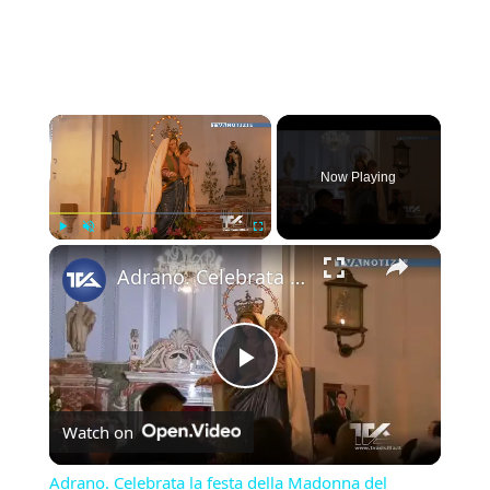
×
Now Playing
×
Play
Unmute
Fullscreen
Adrano. Celebrata la festa della Madonna del Rosario
Play
Watch on
Video
Adrano. Celebrata la festa della Madonna del