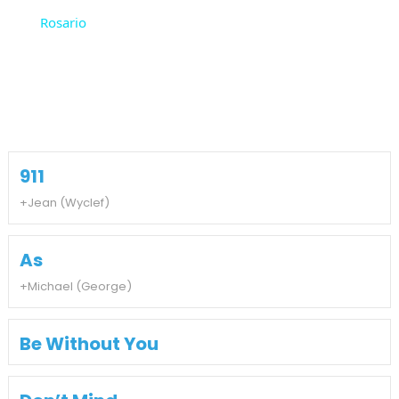
Rosario
911
+Jean (Wyclef)
As
+Michael (George)
Be Without You