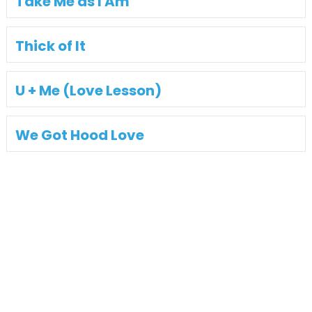
Take Me as I Am
Thick of It
U + Me (Love Lesson)
We Got Hood Love