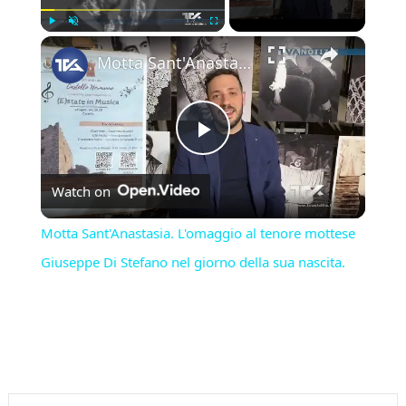
×
Play
Unmute
Fullscreen
Motta Sant'Anastasia. L'omaggio al tenore mottese Giuseppe Di Stefano nel giorno della sua nascita.
Play
Watch on
Video
Motta Sant'Anastasia. L'omaggio al tenore mottese
Giuseppe Di Stefano nel giorno della sua nascita.