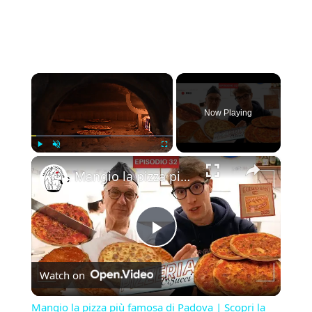
×
Now Playing
×
Play
Unmute
Fullscreen
Mangio la pizza più famosa di Padova | Scopri la storia della Pizzeria Orsucci dal 1922
Play
Watch on
Video
Mangio la pizza più famosa di Padova | Scopri la