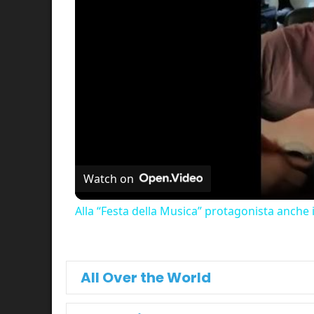
Watch on
Alla “Festa della Musica” protagonista anche 
All Over the World