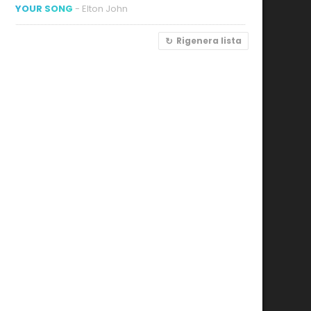
YOUR SONG
- Elton John
Rigenera lista