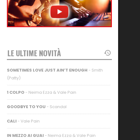
LE ULTIME NOVITÀ
SOMETIMES LOVE JUST AIN’T ENOUGH
- Smith
(Patty)
1 COLPO
- Neima Ezza & Vale Pain
GOODBYE TO YOU
- Scandal
CALI
- Vale Pain
IN MEZZO AI GUAI
- Neima Ezza & Vale Pain