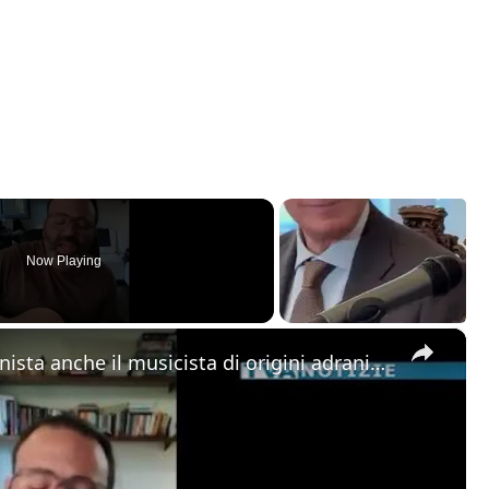
Now Playing
×
Alla “Festa della Musica” protagonista anche il musicista di origini adranite Riccardo Tomasello