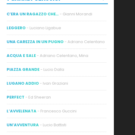
C’ERA UN RAGAZZO CHE…
- Gianni Morandi
LEGGERO
- Luciano Ligabue
UNA CAREZZA IN UN PUGNO
- Adriano Celentano
ACQUA E SALE
- Adriano Celentano, Mina
PIAZZA GRANDE
- Lucio Dalla
LUGANO ADDIO
- Ivan Graziani
PERFECT
- Ed Sheeran
L’AVVELENATA
- Francesco Guccini
UN’AVVENTURA
- Lucio Battisti