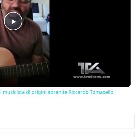
Play
Video
il musicista di origini adranite Riccardo Tomasello