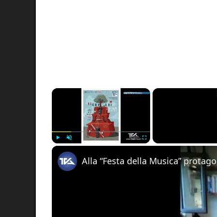
×
Play
Unmute
Fullscreen