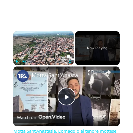
×
Now Playing
×
Play
Unmute
Fullscreen
Motta Sant'Anastasia. L'omaggio al tenore mottese Giuseppe Di Stefano nel giorno della sua nascita.
Play
Watch on
Video
Motta Sant'Anastasia. L'omaggio al tenore mottese