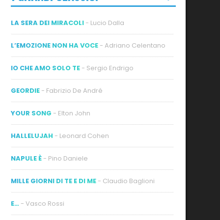
LA SERA DEI MIRACOLI
- Lucio Dalla
L’EMOZIONE NON HA VOCE
- Adriano Celentano
IO CHE AMO SOLO TE
- Sergio Endrigo
GEORDIE
- Fabrizio De André
YOUR SONG
- Elton John
HALLELUJAH
- Leonard Cohen
NAPULE È
- Pino Daniele
MILLE GIORNI DI TE E DI ME
- Claudio Baglioni
E…
- Vasco Rossi