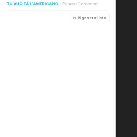
TU VUÒ FÀ L’AMERICANO
- Renato Carosone
Rigenera lista