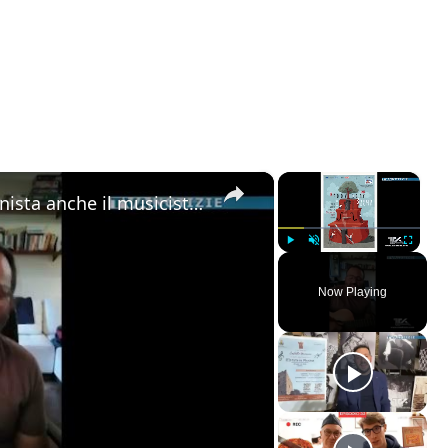
×
×
Alla “Festa della Musica” protagonista anche il musicista di origini adranite Riccardo Tomasello
Play
Unmute
Fullscreen
Now Playing
ay
deo