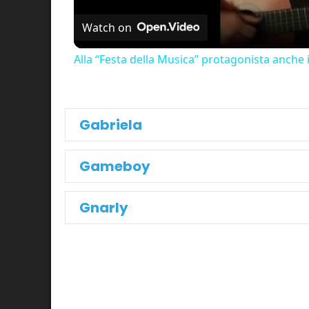
Watch on
Alla “Festa della Musica” protagonista anche 
Gabriela
Gameboy
Gnarly