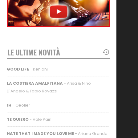
LE ULTIME NOVITÀ
GOOD LIFE
- Kehlani
LA COSTIERA AMALFITANA
- Arisa & Nino
D'Angelo & Fabio Rovazzi
1H
- Geolier
TE QUIERO
- Vale Pain
HATE THAT I MADE YOU LOVE ME
- Ariana Grande