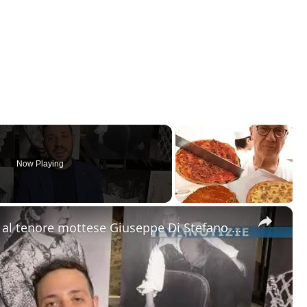
Now Playing
×
Motta Sant'Anastasia. L'omaggio al tenore mottese Giuseppe Di Stefano nel giorno della sua nascita.