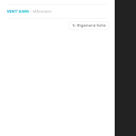
VENT’ANNI
- Måneskin
Rigenera lista