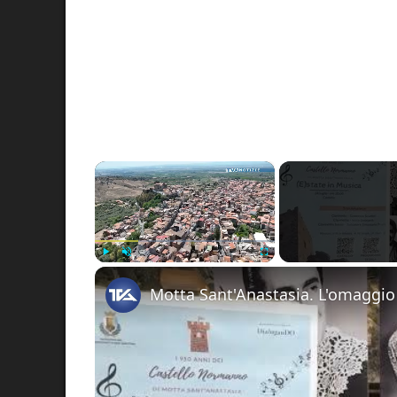
×
Play
Unmute
Fullscreen