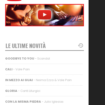
LE ULTIME NOVITÀ
GOODBYE TO YOU
- Scandal
CALI
- Vale Pain
IN MEZZO AI GUAI
- Neima Ezza & Vale Pain
GLORIA
- Canti Liturgici
CON LA MISMA PIEDRA
- Julio Iglesias