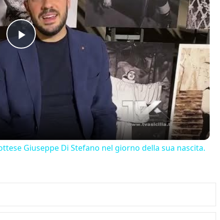
Play
Video
ttese Giuseppe Di Stefano nel giorno della sua nascita.