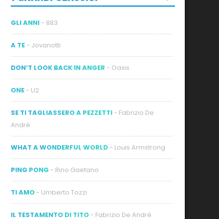
GLI ANNI
- 883
A TE
- Jovanotti
DON’T LOOK BACK IN ANGER
- Oasis
ONE
- U2
SE TI TAGLIASSERO A PEZZETTI
- Fabrizio De
André
WHAT A WONDERFUL WORLD
- Louis Armstrong
PING PONG
- Rino Gaetano
TI AMO
- Umberto Tozzi
IL TESTAMENTO DI TITO
- Fabrizio De André