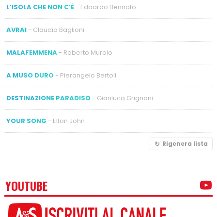
L’ISOLA CHE NON C’È
- Edoardo Bennato
AVRAI
- Claudio Baglioni
MALAFEMMENA
- Roberto Murolo
A MUSO DURO
- Pierangelo Bertoli
DESTINAZIONE PARADISO
- Gianluca Grignani
YOUR SONG
- Elton John
Rigenera lista
YOUTUBE