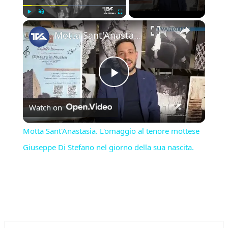
×
Play
Unmute
Fullscreen
Motta Sant'Anastasia. L'omaggio al tenore mottese Giuseppe Di Stefano nel giorno della sua nascita.
Play
Watch on
Video
Motta Sant'Anastasia. L'omaggio al tenore mottese
Giuseppe Di Stefano nel giorno della sua nascita.