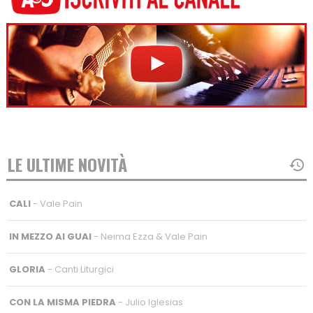
LE ULTIME NOVITÀ
CALI
- Vale Pain
IN MEZZO AI GUAI
- Neima Ezza & Vale Pain
GLORIA
- Canti Liturgici
CON LA MISMA PIEDRA
- Julio Iglesias