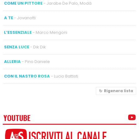
COME UN PITTORE
- Jarabe De Palo, Modà
A TE
- Jovanotti
L’ESSENZIALE
- Marco Mengoni
SENZA LUCE
- Dik Dik
ALLERIA
- Pino Daniele
CON IL NASTRO ROSA
- Lucio Battisti
Rigenera lista
YOUTUBE