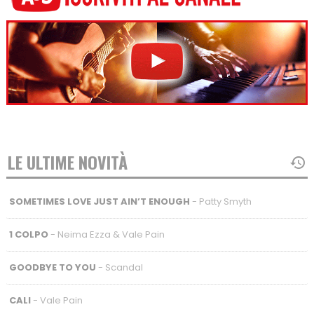
LE ULTIME NOVITÀ
SOMETIMES LOVE JUST AIN’T ENOUGH
- Patty Smyth
1 COLPO
- Neima Ezza & Vale Pain
GOODBYE TO YOU
- Scandal
CALI
- Vale Pain