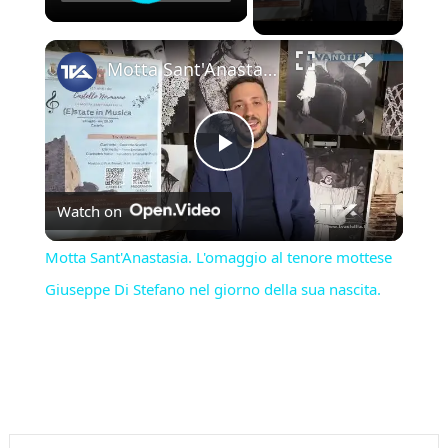
×
Motta Sant'Anastasia. L'omaggio al tenore mottese Giuseppe Di Stefano nel giorno della sua nascita.
Play
Watch on
Video
Motta Sant'Anastasia. L'omaggio al tenore mottese
Giuseppe Di Stefano nel giorno della sua nascita.