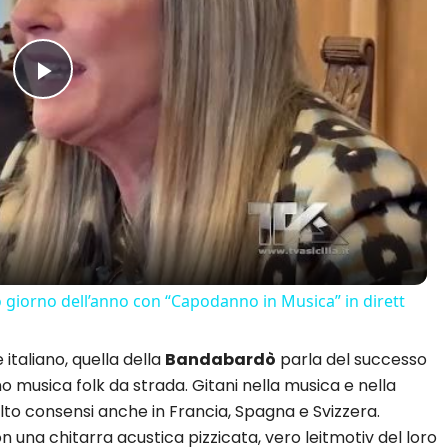
Play
Video
o giorno dell’anno con “Capodanno in Musica” in dirett
italiano, quella della
Bandabardò
parla del successo
no musica folk da strada. Gitani nella musica e nella
lto consensi anche in Francia, Spagna e Svizzera.
n una chitarra acustica pizzicata, vero leitmotiv del loro