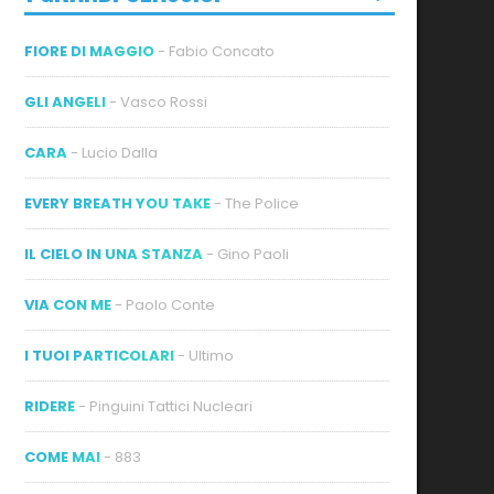
FIORE DI MAGGIO
- Fabio Concato
GLI ANGELI
- Vasco Rossi
CARA
- Lucio Dalla
EVERY BREATH YOU TAKE
- The Police
IL CIELO IN UNA STANZA
- Gino Paoli
VIA CON ME
- Paolo Conte
I TUOI PARTICOLARI
- Ultimo
RIDERE
- Pinguini Tattici Nucleari
COME MAI
- 883