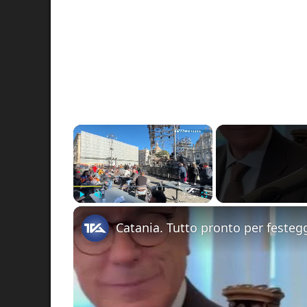
×
Play
Unmute
Fullscreen