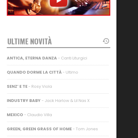
ULTIME NOVITÀ
ANTICA, ETERNA DANZA
- Canti Liturgici
QUANDO DORME LA CITTÀ
- Ultimo
SENZ’ E TE
- Rosy Viola
INDUSTRY BABY
- Jack Harlow & Lil Nas X
MEXICO
- Claudio Villa
GREEN, GREEN GRASS OF HOME
- Tom Jones