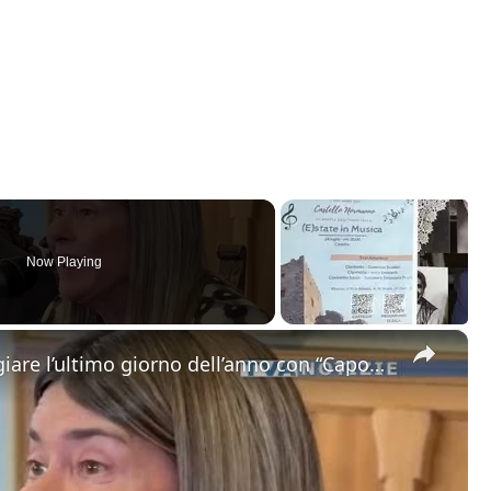
Now Playing
×
Catania. Tutto pronto per festeggiare l’ultimo giorno dell’anno con “Capodanno in Musica” in dirett